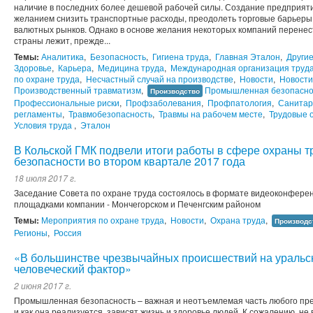
наличие в последних более дешевой рабочей силы. Создание предприяти
желанием снизить транспортные расходы, преодолеть торговые барьеры 
валютных рынков. Однако в основе желания некоторых компаний перенес
страны лежит, прежде...
Темы:
Аналитика
,
Безопасность
,
Гигиена труда
,
Главная Эталон
,
Други
Здоровье
,
Карьера
,
Медицина труда
,
Международная организация труд
по охране труда
,
Несчастный случай на производстве
,
Новости
,
Новости
Производственный травматизм
,
Промышленная безопасно
Производство
Профессиональные риски
,
Профзаболевания
,
Профпатология
,
Санитар
регламенты
,
Травмобезопасность
,
Травмы на рабочем месте
,
Трудовые 
Условия труда
,
Эталон
В Кольской ГМК подвели итоги работы в сфере охраны 
безопасности во втором квартале 2017 года
18 июля 2017 г.
Заседание Совета по охране труда состоялось в формате видеоконфер
площадками компании - Мончегорском и Печенгским районом
Темы:
Мероприятия по охране труда
,
Новости
,
Охрана труда
,
Производс
Регионы
,
Россия
«В большинстве чрезвычайных происшествий на уральс
человеческий фактор»
2 июня 2017 г.
Промышленная безопасность – важная и неотъемлемая часть любого пред
и как она реализуется, зависят жизнь и здоровье людей. К сожалению, не