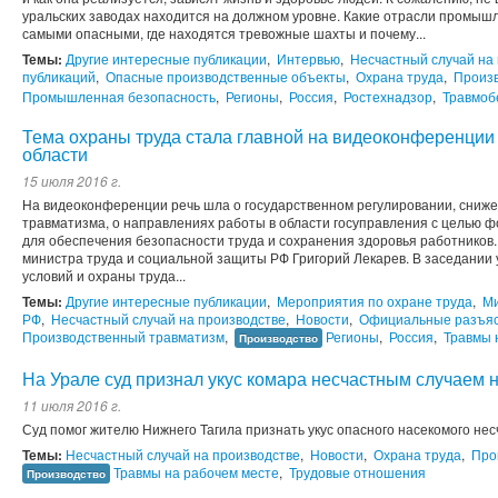
уральских заводах находится на должном уровне. Какие отрасли промыш
самыми опасными, где находятся тревожные шахты и почему...
Темы:
Другие интересные публикации
,
Интервью
,
Несчастный случай на
публикаций
,
Опасные производственные объекты
,
Охрана труда
,
Произ
Промышленная безопасность
,
Регионы
,
Россия
,
Ростехнадзор
,
Травмоб
Тема охраны труда стала главной на видеоконференции
области
15 июля 2016 г.
На видеоконференции речь шла о государственном регулировании, сниже
травматизма, о направлениях работы в области госуправления с целью 
для обеспечения безопасности труда и сохранения здоровья работников
министра труда и социальной защиты РФ Григорий Лекарев. В заседании
условий и охраны труда...
Темы:
Другие интересные публикации
,
Мероприятия по охране труда
,
Ми
РФ
,
Несчастный случай на производстве
,
Новости
,
Официальные разъя
Производственный травматизм
,
Регионы
,
Россия
,
Травмы 
Производство
На Урале суд признал укус комара несчастным случаем 
11 июля 2016 г.
Суд помог жителю Нижнего Тагила признать укус опасного насекомого не
Темы:
Несчастный случай на производстве
,
Новости
,
Охрана труда
,
Про
Травмы на рабочем месте
,
Трудовые отношения
Производство