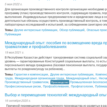
5 мая 2022 г.
Для организации производственного контроля организации необходимо р
программу (план) производственного контроля, содержащую правила, пор
выполнения. Индивидуальные предприниматели и юридические лица в со
деятельностью обязаны осуществлять производственный контроль, в том
лабораторных исследований и испытаний, за соблюдением санитарно-эпи
Темы:
Другие интересные публикации
,
Обзор публикаций
,
Опасные прои
Публикации
Международный опыт: пособия по возмещению вреда п
травматизме и профзаболеваниях
19 мая 2021 г.
В Республике Казахстан действует трехуровневая система социальной з
уровень — гарантированные Конституцией социальные выплаты, то есть 
персонального вклада гражданина (базовая пенсионная выплата, госуд
выплаты по рождению/уходу за ребенком)...
Темы:
Гарантии и компенсации
,
Другие интересные публикации
,
Компенс
труда
,
Международная организация труда
,
Международный опыт
,
Несча
Производственный травматизм
,
Промышленная безопасно
Производство
Профессиональные риски
,
Профзаболевания
,
Профпатология
,
Публика
Выбор и перемещение технологий: международный опы
16 октября 2020 г.
Причиной перемещения промышленного производства из развитых в ра