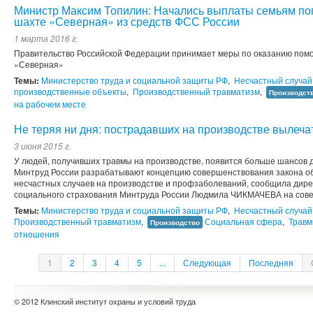
Министр Максим Топилин: Начались выплаты семьям пог
шахте «Северная» из средств ФСС России
1 марта 2016 г.
Правительство Российской Федерации принимает меры по оказанию пом
«Северная»
Темы:
Министерство труда и социальной защиты РФ
,
Несчастный случай
производственные объекты
,
Производственный травматизм
,
Производст
на рабочем месте
Не теряя ни дня: пострадавших на производстве вылечат
3 июня 2015 г.
У людей, получивших травмы на производстве, появится больше шансов 
Минтруд России разрабатывают концепцию совершенствования закона об
несчастных случаев на производстве и профзаболеваний, сообщила дир
социального страхования Минтруда России Людмила ЧИКМАЧЕВА на сов
Темы:
Министерство труда и социальной защиты РФ
,
Несчастный случай
Производственный травматизм
,
Социальная сфера
,
Травм
Производство
отношения
1
2
3
4
5
...
Следующая
Последняя
© 2012 Клинский институт охраны и условий труда