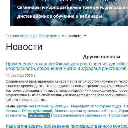
Главная страница
/
Пресс-центр
/
Новости
Новости
Другие новости
Применение технологий компьютерного зрения для обе
безопасности, сохранения жизни и здоровья работников
11 декабря 2025 г.
Современная промышленность характеризуется ростом сложности технол
скорости производства. Это предъявляет новые требования к системам 
контроля, основанные на визуальном наблюдении и периодических прове
эффективность из-за свойственных человеку факторов усталости, сниже
субъективности оценки...
Темы:
Другие интересные публикации
,
Мероприятия по охране труда
,
Не
Новости
,
Обзор публикаций
,
Опасные производственные объекты
,
Охра
травматизм
,
Профессиональные заболевания
,
Профессио
Производство
Как организовать проведение производственного контро