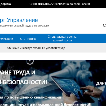
8 800 333-00-77
ддержка
бесплатно по всей России
рт.Управление
С
правления охраной труда в организации
Специальная оценка
убликации
Статистика
условий труда
Клинский институт охраны и условий труда