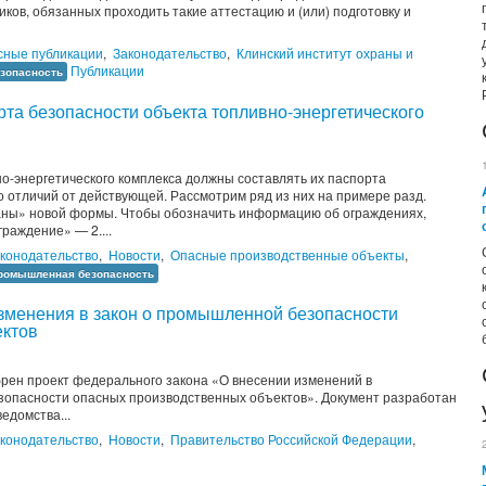
иков, обязанных проходить такие аттестацию и (или) подготовку и
сные публикации
,
Законодательство
,
Клинский институт охраны и
Публикации
зопасность
та безопасности объекта топливно-энергетического
о-энергетического комплекса должны составлять их паспорта
о отличий от действующей. Рассмотрим ряд из них на примере разд.
аны» новой формы. Чтобы обозначить информацию об ограждениях,
граждение» — 2....
конодательство
,
Новости
,
Опасные производственные объекты
,
ромышленная безопасность
зменения в закон о промышленной безопасности
ектов
рен проект федерального закона «О внесении изменений в
опасности опасных производственных объектов». Документ разработан
ведомства...
конодательство
,
Новости
,
Правительство Российской Федерации
,