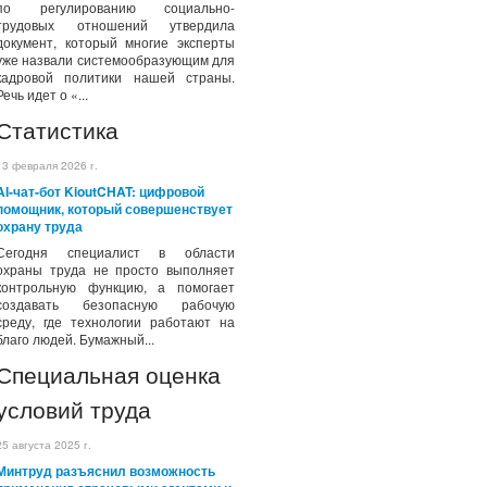
по регулированию социально-
трудовых отношений утвердила
документ, который многие эксперты
уже назвали системообразующим для
кадровой политики нашей страны.
Речь идет о «...
Статистика
13 февраля 2026 г.
AI-чат-бот KioutCHAT: цифровой
помощник, который совершенствует
охрану труда
Сегодня специалист в области
охраны труда не просто выполняет
контрольную функцию, а помогает
создавать безопасную рабочую
среду, где технологии работают на
благо людей. Бумажный...
Специальная оценка
условий труда
25 августа 2025 г.
Минтруд разъяснил возможность