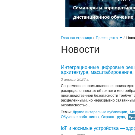
Главная страница
/
Пресс-центр
/
Нов
Новости
Интеграционные цифровые реше
архитектура, масштабирование, 
3 апреля 2026 г.
Современное промышленное производство
распределенностью объектов и многообраз
производственной безопасности требует 
разделенными, но неразрывно связанным
безопасностью...
Темы:
Другие интересные публикации
,
Ме
Обучение работников
,
Охрана труда
,
Про
IoT и носимые устройства — здо