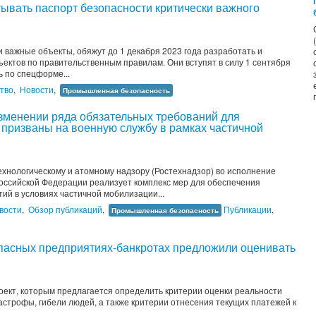
тывать паспорт безопасности критически важного
 важные объекты, обяжут до 1 декабря 2023 года разработать и
ъектов по правительственным правилам. Они вступят в силу 1 сентября
ь по спецформе...
тво
,
Новости
,
Промышленная безопасность
зменении ряда обязательных требований для
 призваны на военную службу в рамках частичной
ехнологическому и атомному надзору (Ростехнадзор) во исполнение
оссийской Федерации реализует комплекс мер для обеспечения
й в условиях частичной мобилизации...
вости
,
Обзор публикаций
,
Публикации
,
Промышленная безопасность
пасных предприятиях-банкротах предложили оценивать
оект, которым предлагается определить критерии оценки реальности
тастрофы, гибели людей, а также критерии отнесения текущих платежей к