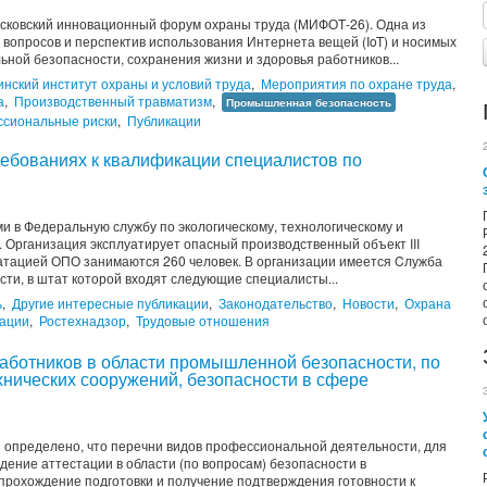
Московский инновационный форум охраны труда (МИФОТ-26). Одна из
вопросов и перспектив использования Интернета вещей (IoT) и носимых
ной безопасности, сохранения жизни и здоровья работников...
инский институт охраны и условий труда
,
Мероприятия по охране труда
,
а
,
Производственный травматизм
,
Промышленная безопасность
сиональные риски
,
Публикации
ребованиях к квалификации специалистов по
 в Федеральную службу по экологическому, технологическому и
. Организация эксплуатирует опасный производственный объект III
уатацией ОПО занимаются 260 человек. В организации имеется Cлужба
ти, в штат которой входят следующие специалисты...
ь
,
Другие интересные публикации
,
Законодательство
,
Новости
,
Охрана
ации
,
Ростехнадзор
,
Трудовые отношения
работников в области промышленной безопасности, по
хнических сооружений, безопасности в сфере
 определено, что перечни видов профессиональной деятельности, для
ение аттестации в области (по вопросам) безопасности в
 прохождение подготовки и получение подтверждения готовности к