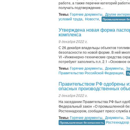
работе, а также перечни категорий работн
получать подтверждение...
Темы:
Горячие документы
,
Другие интере
условий труда
,
Новости
,
Промышленная бе
Утверждена новая форма паспор
комплекса
9 декабря 2022 г.
С 26 декабря владельцы объектов топливн
безопасности по новой форме. В ней мног
VI «Инженерно-технические средства охр
потребуют заполнить п.п. 2.1 «Основное о
Темы:
Горячие документы
,
Документы
,
За
Правительство Российской Федерации
,
П
Правительством РФ одобрены и
опасных производственных объ
2 декабря 2022 г.
На заседании Правительства РФ был одоб
Федеральный закон «О промышленной без
Ростехнадзором, сообщает пресс-служба 
Темы:
Горячие документы
,
Документы
,
За
Ростехнадзор
Промышленная безопасность