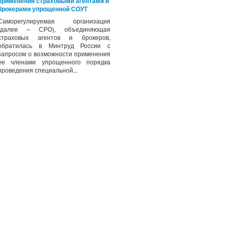
применения страховыми агентами и
брокерами упрощенной СОУТ
Саморегулируемая организация
(далее – СРО), объединяющая
страховых агентов и брокеров,
обратилась в Минтруд России с
запросом о возможности применения
ее членами упрощенного порядка
проведения специальной...