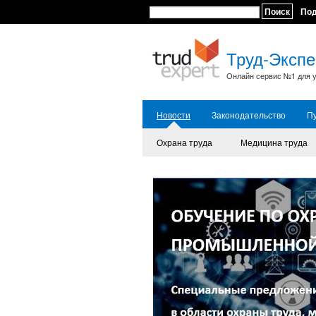
Поиск
По
Труд-Экспе
Онлайн сервис №1 для у
Новости
Законодательство
П
Охрана труда
Медицина труда