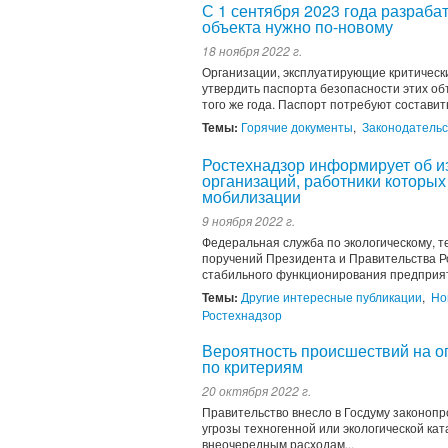
С 1 сентября 2023 года разраба
объекта нужно по-новому
18 ноября 2022 г.
Организации, эксплуатирующие критически
утвердить паспорта безопасности этих об
того же года. Паспорт потребуют составит
Темы:
Горячие документы
,
Законодательс
Ростехнадзор информирует об и
организаций, работники которых
мобилизации
9 ноября 2022 г.
Федеральная служба по экологическому, т
поручений Президента и Правительства Р
стабильного функционирования предприяти
Темы:
Другие интересные публикации
,
Но
Ростехнадзор
Вероятность происшествий на о
по критериям
20 октября 2022 г.
Правительство внесло в Госдуму законопр
угрозы техногенной или экологической ка
внеочередным расходам...