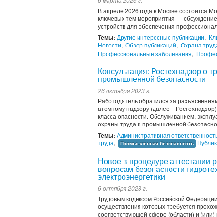
6 марта 2026 г.
В апреле 2026 года в Москве состоится 
ключевых тем мероприятия — обсуждение 
устройств для обеспечения профессиональ
Темы:
Другие интересные публикации
,
Кл
Новости
,
Обзор публикаций
,
Охрана труд
Профессиональные заболевания
,
Профес
Консультация: Ростехнадзор о т
промышленной безопасности
26 октября 2023 г.
Работодатель обратился за разъяснениями
атомному надзору (далее – Ростехнадзор)
класса опасности. Обслуживанием, экспл
охраны труда и промышленной безопаснос
Темы:
Административная ответственност
труда
,
Публик
Промышленная безопасность
Новое в процедуре аттестации 
вопросам безопасности гидроте
электроэнергетики
6 октября 2023 г.
Трудовым кодексом Российской Федерации
осуществления которых требуется прохожд
соответствующей сфере (области) и (или)