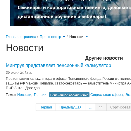
Главная страница
/
Пресс-центр
/
Новости
Новости
Другие новости
Минтруд представляет пенсионный калькулятор
25 июня 2013 г.
Презентацию калькулятора в офисе Пенсионного фонда России в столице
защиты РФ Максим Топилин, cтатс-секретарь — заместитель Министра А
ПФР Антон Дроздов.
Темы:
Новости
,
Пенсии
,
Социальная сфера
,
Эк
Пенсионное обеспечение
Первая
Предыдущая
...
11
Сортироват