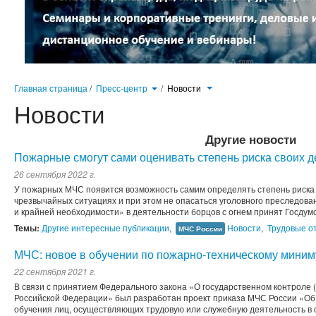
Главная страница
/
Пресс-центр
/
Новости
Новости
Другие новости
Пожарные смогут сами оценивать степень риска своих д
26 сентября 2022 г.
У пожарных МЧС появится возможность самим определять степень риска 
чрезвычайных ситуациях и при этом не опасаться уголовного преследова
и крайней необходимости» в деятельности борцов с огнем принят Госдумой
Темы:
Другие интересные публикации
,
Новости
,
Трудовые о
МЧС России
МЧС: новое в обучении по пожарно-техническому мини
22 сентября 2021 г.
В связи с принятием Федерального закона «О государственном контроле 
Российской Федерации» был разработан проект приказа МЧС России «Об 
обучения лиц, осуществляющих трудовую или служебную деятельность в 