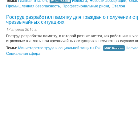
Темы:
Главная Эталон
,
Новости
,
Новости ассоциации
,
Опас
МЧС России
Промышленная безопасность
,
Профессиональные риски
,
Эталон
Роструд разработал памятку для граждан о получении с
чрезвычайных ситуациях
17 апреля 2014 г.
Роструд разработал памятку, в которой разъясняется, как работники и ч
страховые выплаты при чрезвычайных ситуациях и несчастных случаях н
Темы:
Министерство труда и социальной защиты РФ
,
Несчас
МЧС России
Социальная сфера