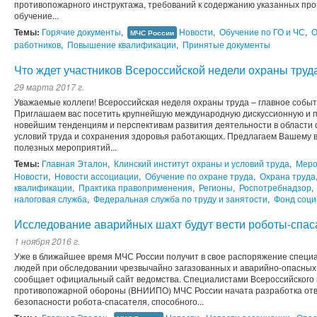
противопожарного инструктажа, требований к содержанию указанных про
обучение...
Темы:
Горячие документы
,
Новости
,
Обучение по ГО и ЧС
,
О
МЧС России
работников
,
Повышение квалификации
,
Принятые документы
Что ждет участников Всероссийской недели охраны труд
29 марта 2017 г.
Уважаемые коллеги! Всероссийская неделя охраны труда – главное событ
Приглашаем вас посетить крупнейшую международную дискуссионную и 
новейшим тенденциям и перспективам развития деятельности в области 
условий труда и сохранения здоровья работающих. Предлагаем Вашему
полезных мероприятий...
Темы:
Главная Эталон
,
Клинский институт охраны и условий труда
,
Меро
Новости
,
Новости ассоциации
,
Обучение по охране труда
,
Охрана труда
квалификации
,
Практика правоприменения
,
Регионы
,
Роспотребнадзор
,
налоговая служба
,
Федеральная служба по труду и занятости
,
Фонд соци
Исследование аварийных шахт будут вести роботы-спас
1 ноября 2016 г.
Уже в ближайшее время МЧС России получит в свое распоряжение специа
людей при обследовании чрезвычайно загазованных и аварийно-опасных 
сообщает официальный сайт ведомства. Специалистами Всероссийского 
противопожарной обороны (ВНИИПО) МЧС России начата разработка от
безопасности робота-спасателя, способного...