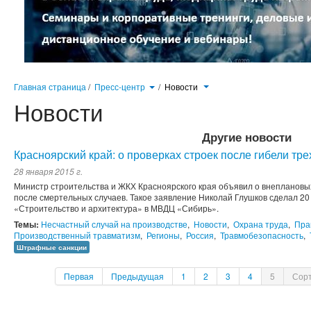
Главная страница
/
Пресс-центр
/
Новости
Новости
Другие новости
Красноярский край: о проверках строек после гибели тр
28 января 2015 г.
Министр строительства и ЖКХ Красноярского края объявил о внеплановы
после смертельных случаев. Такое заявление Николай Глушков сделал 2
«Строительство и архитектура» в МВДЦ «Сибирь».
Темы:
Несчастный случай на производстве
,
Новости
,
Охрана труда
,
Пра
Производственный травматизм
,
Регионы
,
Россия
,
Травмобезопасность
,
Штрафные санкции
Первая
Предыдущая
1
2
3
4
5
Сорт