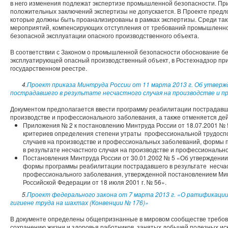
в него изменения подлежат экспертизе промышленной безопасности. Пр
положительных заключений экспертизы не допускается. В Проекте предл
которые должны быть проанализированы в рамках экспертизы. Среди таки
мероприятий, компенсирующих отступления от требований промышленно
безопасной эксплуатации опасного производственного объекта.
В соответствии с Законом о промышленной безопасности обоснование б
эксплуатирующей опасный производственный объект, в Ростехнадзор при 
государственном реестре.
4.
Проект приказа Минтруда России от 11 марта 2013 г. Об утве
пострадавшего в результате несчастного случая на производстве и п
Документом предполагается ввести программу реабилитации пострадавше
производстве и профессионального заболевания, а также отменяется дей
Приложения № 2 к постановлению Минтруда России от 18.07.2001 №
критериев определения степени утраты профессиональной трудоспо
случаев на производстве и профессиональных заболеваний, формы
в результате несчастного случая на производстве и профессиональн
Постановления Минтруда России от 30.01.2002 № 5 «Об утверждении
формы программы реабилитации пострадавшего в результате несчаст
профессионального заболевания, утвержденной постановлением Мин
Российской Федерации от 18 июля 2001 г. № 56».
5.
Проект федерального закона от 7 марта 2013 г. «О ратификации
гигиене труда на шахтах (Конвенции № 176)»
В документе определены общепризнанные в мировом сообществе требов
сохранению жизни и здоровья работников, занятых добычей полезных и