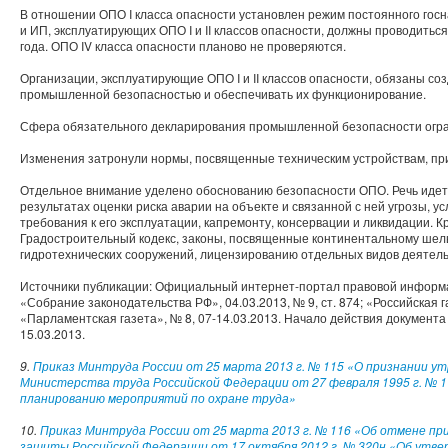
В отношении ОПО I класса опасности установлен режим постоянного гос
и ИП, эксплуатирующих ОПО I и II классов опасности, должны проводиться не 
года. ОПО IV класса опасности планово не проверяются.
Организации, эксплуатирующие ОПО I и II классов опасности, обязаны со
промышленной безопасностью и обеспечивать их функционирование.
Сфера обязательного декларирования промышленной безопасности ограни
Изменения затронули нормы, посвященные техническим устройствам, п
Отдельное внимание уделено обоснованию безопасности ОПО. Речь идет
результатах оценки риска аварии на объекте и связанной с ней угрозы, 
требования к его эксплуатации, капремонту, консервации и ликвидации. К
Градостроительный кодекс, законы, посвященные континентальному шел
гидротехнических сооружений, лицензированию отдельных видов деятель
Источники публикации: Официальный интернет-портал правовой информации
«Собрание законодательства РФ», 04.03.2013, № 9, ст. 874; «Российская г
«Парламентская газета», № 8, 07-14.03.2013. Начало действия документа
15.03.2013.
9.
Приказ Минтруда России от 25 марта 2013 г. № 115 «О признании у
Министерства труда Российской Федерации от 27 февраля 1995 г. № 
планированию мероприятий по охране труда»
10.
Приказ Минтруда России от 25 марта 2013 г. № 116 «Об отмене пр
защиты Российской Федерации от 17 октября 2012 г. № 320н «Об утв