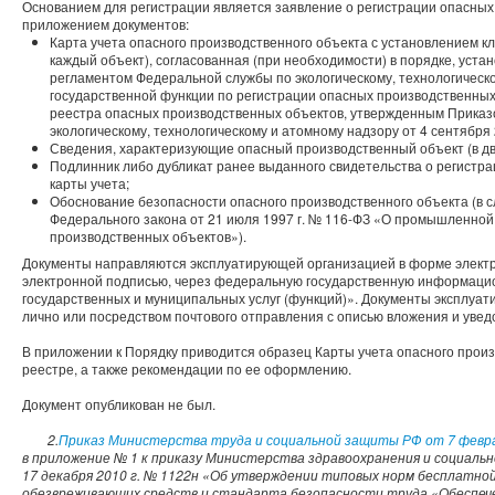
Основанием для регистрации является заявление о регистрации опасных
приложением документов:
Карта учета опасного производственного объекта с установлением кл
каждый объект), согласованная (при необходимости) в порядке, ус
регламентом Федеральной службы по экологическому, технологическ
государственной функции по регистрации опасных производственных
реестра опасных производственных объектов, утвержденным Прика
экологическому, технологическому и атомному надзору от 4 сентября 
Сведения, характеризующие опасный производственный объект (в дв
Подлинник либо дубликат ранее выданного свидетельства о регистр
карты учета;
Обоснование безопасности опасного производственного объекта (в сл
Федерального закона от 21 июля 1997 г. № 116-ФЗ «О промышленной
производственных объектов»).
Документы направляются эксплуатирующей организацией в форме электр
электронной подписью, через федеральную государственную информаци
государственных и муниципальных услуг (функций)». Документы эксплуа
лично или посредством почтового отправления с описью вложения и уве
В приложении к Порядку приводится образец Карты учета опасного произ
реестре, а также рекомендации по ее оформлению.
Документ опубликован не был.
2.
Приказ Министерства труда и социальной защиты РФ от 7 февра
в приложение № 1 к приказу Министерства здравоохранения и социаль
17 декабря 2010 г. № 1122н «Об утверждении типовых норм бесплатно
обезвреживающих средств и стандарта безопасности труда «Обеспеч