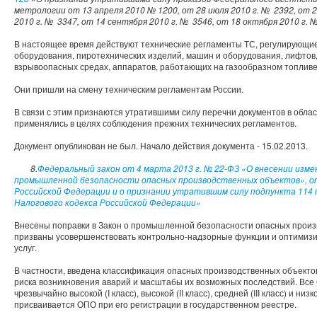
метрологии от 13 апреля 2010 № 1200, от 28 июля 2010 г. № 2392, от 2
2010 г. № 3347, от 14 сентября 2010 г. № 3546, от 18 октября 2010 г. 
В настоящее время действуют технические регламенты ТС, регулирующие
оборудования, пиротехнических изделий, машин и оборудования, лифтов
взрывоопасных средах, аппаратов, работающих на газообразном топлив
Они пришли на смену техническим регламентам России.
В связи с этим признаются утратившими силу перечни документов в обла
применялись в целях соблюдения прежних технических регламентов.
Документ опубликован не был. Начало действия документа - 15.02.2013.
8.
Федеральный закон от 4 марта 2013 г. № 22-ФЗ «О внесении изме
промышленной безопасности опасных производственных объектов», 
Российской Федерации и о признании утратившим силу подпункта 114 
Налогового кодекса Российской Федерации»
Внесены поправки в Закон о промышленной безопасности опасных произ
призваны усовершенствовать контрольно-надзорные функции и оптимизи
услуг.
В частности, введена классификация опасных производственных объекто
риска возникновения аварий и масштабы их возможных последствий. Все
чрезвычайно высокой (I класс), высокой (II класс), средней (III класс) и низ
присваивается ОПО при его регистрации в государственном реестре.