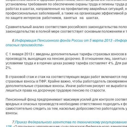
установлены требования по обеспечению охраны труда и гигиены труда 
работах в шахтах, направленные на профилактику аварийных ситуаций, н
профессиональных заболеваний, а также на организацию эффективной р
по защите интересов работников, занятых на шахтах.
Сравнительный анализ соответствия российского законодательства поло
законодательство в полной мере соответствует основным положениям и 
6.
Информация Пенсионного фонда России от 5 марта 2013 «Информ
опасных производств»
С 1 января 2013 г. введены дополнительные тарифы страховых взносов в
производств, выходящих на пенсию досрочно. В отношении лиц, занятых
условиями труда и в горячих цехах размер тарифа составляет 4%. Для ра
2%.
В страховой стаж и стаж на соответствующих видах работ включаются пе
страховые взносы в ПФР. Крайне важно, чтобы работодатель своевремен
дополнительные страховые взносы. Иначе работник рискует не выработа
лишиться права на досрочную трудовую пенсию по старости.
Пенсионный фонд предпринимает максимум усилий для контроля соотве
вредных и опасных производств необходимо ответственно подходить к 
самостоятельно следить за тем, насколько добросовестно работодатель
взносы.
7.
Приказ Федерального агентства по техническому регулированию 
128
«О признании утратившими силу приказов Федерального агентства