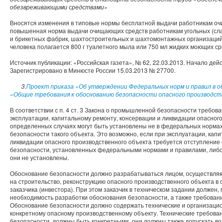
обезвреживающими средствами»
Вносятся изменения в типовые нормы бесплатной выдачи работникам оч
повышенная норма выдачи очищающих средств работникам угольных (сла
и брикетных фабрик, шахтостроительных и шахтомонтажных организаций
человека полагается 800 г туалетного мыла или 750 мл жидких моющих ср
Источник публикации: «Российская газета», № 62, 22.03.2013. Начало дейс
Зарегистрировано в Минюсте России 15.03.2013 № 27700.
3.
Проект приказа «Об утверждении Федеральных норм и правил в
«Общие требования к обоснованию безопасности опасного производст
В соответствии с п. 4 ст. 3 Закона о промышленной безопасности требо
эксплуатации, капитальному ремонту, консервации и ликвидации опасног
определенных случаях могут быть установлены не в федеральных нормах 
безопасности такого объекта. Это возможно, если при эксплуатации, кап
ликвидации опасного производственного объекта требуется отступлени
безопасности, установленных федеральными нормами и правилами, либо
они не установлены.
Обоснование безопасности должно разрабатываться лицом, осуществля
на строительство, реконструкцию опасного производственного объекта в 
заказчика (инвестора). При этом заказчик в техническом задании должен,
необходимость разработки обоснования безопасности, а также требовани
Обоснование безопасности должно содержать технические и организаци
конкретному опасному производственному объекту. Технические требова
безопасности, должны быть конкретными, они должны также допускать в