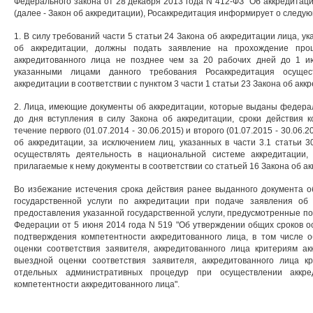
Федерального закона от 28 декабря 2013 года N 412-ФЗ "Об аккредитац
(далее - Закон об аккредитации), Росаккредитация информирует о следу
1. В силу требований части 5 статьи 24 Закона об аккредитации лица, ук
об аккредитации, должны подать заявление на прохождение проц
аккредитованного лица не позднее чем за 20 рабочих дней до 1 и
указанными лицами данного требования Росаккредитация осущес
аккредитации в соответствии с пунктом 3 части 1 статьи 23 Закона об акк
2. Лица, имеющие документы об аккредитации, которые выданы федера
до дня вступления в силу Закона об аккредитации, сроки действия к
течение первого (01.07.2014 - 30.06.2015) и второго (01.07.2015 - 30.06.
об аккредитации, за исключением лиц, указанных в части 3.1 статьи 
осуществлять деятельность в национальной системе аккредитации
прилагаемые к нему документы в соответствии со статьей 16 Закона об а
Во избежание истечения срока действия ранее выданного документа о
государственной услуги по аккредитации при подаче заявления об 
предоставления указанной государственной услуги, предусмотренные п
Федерации от 5 июня 2014 года N 519 "Об утверждении общих сроков 
подтверждения компетентности аккредитованного лица, в том числе 
оценки соответствия заявителя, аккредитованного лица критериям а
выездной оценки соответствия заявителя, аккредитованного лица к
отдельных административных процедур при осуществлении аккр
компетентности аккредитованного лица".