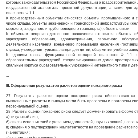
которых законодательством Российской Федерации о градостроительной
государственной экспертизы проектной документации, а также для 
опасности Ф 1.1.
К производственным объектам относятся объекты промышленного и се
числе склады, объекты инженерной и транспортной инфраструктуры (жел
морского, воздушного и трубопроводного транспорта), объекты связи.
К объектам непроизводственного назначения относятся объекты о
учреждения образования, здравоохранения, сервисного обслужив
деятельности населения, временного пребывания населения (гостиниц
отдыха, учреждения туризма, лагеря для детей, общежития учебных заве
К зданиям класса функциональной пожарной опасности Ф 1.1. о
образовательных учреждений, специализированных домов престарелых 
спальные корпуса образовательных учреждений интернатного типа и дет
...
III. Оформление результатов расчетов оценки пожарного риска
27. Результаты расчетов оценки пожарного риска обосновываются
выполненные расчеты и выводы могли быть проверены и повторены спе
первоначальной оценке.
28. Расчеты оценки пожарного риска следует документировать в форме от
а) титульный лист;
б) список исполнителей с указанием должностей, научных званий, назван
в) сведения о подтверждении компетентности на проведение расчетов по
г) аннотация;
д) содержание (оглавление);