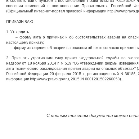
В соответствии с пунктом 2 постановления Правительства Российской Ф
внесении изменений в постановление Правительства Российской Фе
(Официальный интернет-портал правовой информации http://www.pravo.go
ПРИКАЗЫВАЮ:
1. Утвердить:
– форму акта о причинах и об обстоятельствах аварии на опасно
настоящему приказу;
– форму извещения об аварии на опасном объекте согласно приложению
2. Признать утратившим силу приказ Федеральной службы по эколог
надзору от 18 ноября 2014 г. N 519 "Об утверждении формы извещени
акта технического расследования причин аварий на опасных объектах" 
Российской Федерации 20 февраля 2015 г., регистрационный N 36185;
информации http://www.pravo.gov.ru, 2015, N 0001201502260053).
С полным текстом документа можно ознак