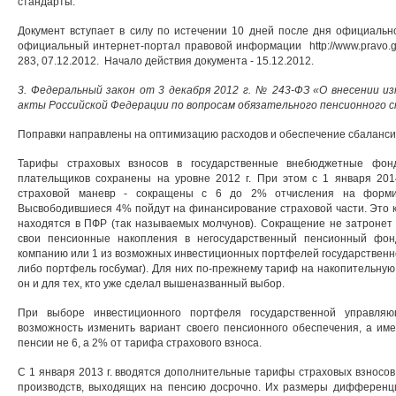
стандарты.
Документ вступает в силу по истечении 10 дней после дня официально
официальный интернет-портал правовой информации http://www.pravo.gov
283, 07.12.2012. Начало действия документа - 15.12.2012.
3. Федеральный закон от 3 декабря 2012 г. № 243-ФЗ «О внесении 
акты Российской Федерации по вопросам обязательного пенсионного 
Поправки направлены на оптимизацию расходов и обеспечение сбаланс
Тарифы страховых взносов в государственные внебюджетные фонд
плательщиков сохранены на уровне 2012 г. При этом с 1 января 201
страховой маневр - сокращены с 6 до 2% отчисления на формир
Высвободившиеся 4% пойдут на финансирование страховой части. Это к
находятся в ПФР (так называемых молчунов). Сокращение не затронет л
свои пенсионные накопления в негосударственный пенсионный фо
компанию или 1 из возможных инвестиционных портфелей государствен
либо портфель госбумаг). Для них по-прежнему тариф на накопительную
он и для тех, кто уже сделал вышеназванный выбор.
При выборе инвестиционного портфеля государственной управляю
возможность изменить вариант своего пенсионного обеспечения, а им
пенсии не 6, а 2% от тарифа страхового взноса.
С 1 января 2013 г. вводятся дополнительные тарифы страховых взносов
производств, выходящих на пенсию досрочно. Их размеры дифференци