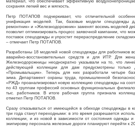
материал, что обеспечивает эффективную воздухонепроница
сохраняя легкий вес и мягкость.
Петр ПОТАПОВ подчеркивает, что отличительной особенн
унификация моделей. Так, базовые модели спецодежды д
ремонтник» и «Железнодорожник» заменят восемь моделей де
позволит оптимизировать процесс заявочной кампании, что мо
поставок спецодежды и упростит перераспределение складски
– отмечает Петр ПОТАПОВ.
Разработаны 18 моделей новой спецодежды для работников в
аварийно-восстановительных средств и для ИТР. Для жен
Железнодорожницы неоднократно указывали на то, что лине
действующей коллекции для дам предусмотрены только 
«Промывальщик». Теперь для них разработали четыре баз
зима. Департамент охраны труда, промышленной безо­паснос
«РЖД» проанализировал новую коллекцию спецодежды на соот
по 43 группам профессий основных функциональных филиалов
тыс. работников. В итоге рабочая группа признала коллек
отметил Петр ПОТАПОВ.
Сразу отказываться от имеющейся в обиходе спецодежды в 
три года станут переходными: в это время разрешается испол
коллекции, и из новой в зависимости от состояния одежды и
экипировку персонала железные дороги планируют перейти к 20