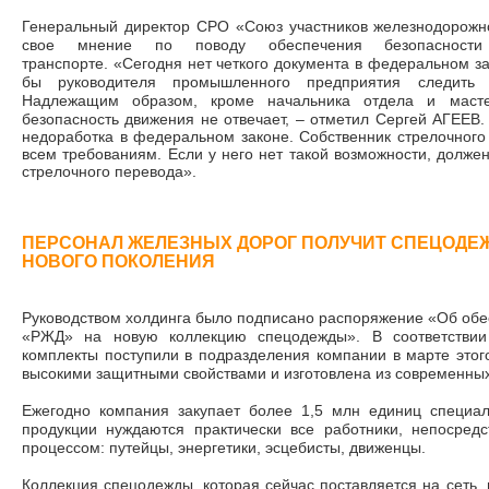
Генеральный директор СРО «Союз участников железнодорож
свое мнение по поводу обеспечения безопасност
транспорте. «Сегодня нет четкого документа в федеральном з
бы руководителя промышленного предприятия следить 
Надлежащим образом, кроме начальника отдела и масте
безопасность движения не отвечает
, – отметил Сергей АГЕЕВ
недоработка в федеральном законе. Собственник стрелочного
всем требованиям. Если у него нет такой возможности, долже
стрелочного перевода».
ПЕРСОНАЛ ЖЕЛЕЗНЫХ ДОРОГ ПОЛУЧИТ СПЕЦОДЕ
НОВОГО ПОКОЛЕНИЯ
Руководством холдинга было подписано распоряжение «Об об
«РЖД» на новую коллекцию спецодежды». В соответстви
комплекты поступили в подразделения компании в марте этог
высокими защитными свойствами и изготовлена из современных
Ежегодно компания закупает более 1,5 млн единиц специа
продукции нуждаются практически все работники, непосред
процессом: путейцы, энергетики, эсцебисты, движенцы.
Коллекция спецодежды, которая сейчас поставляется на сеть, и