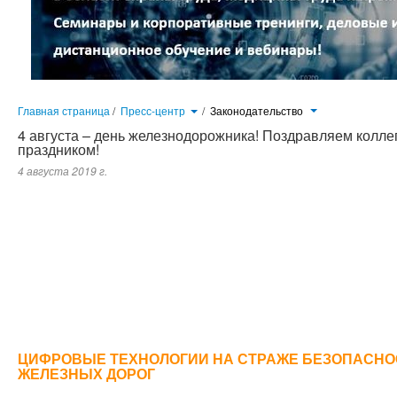
Главная страница
/
Пресс-центр
/
Законодательство
4 августа – день железнодорожника! Поздравляем колл
праздником!
4 августа 2019 г.
Ни для кого не является секретом, что трагедии чаще всего происходят из-за того, что работники не выполняют п
для безопасного труда. Снижение влияния человеческого фактора во многом достигается за счет обучения персо
«РЖД»...
ЦИФРОВЫЕ ТЕХНОЛОГИИ НА СТРАЖЕ БЕЗОПАСНО
ЖЕЛЕЗНЫХ ДОРОГ