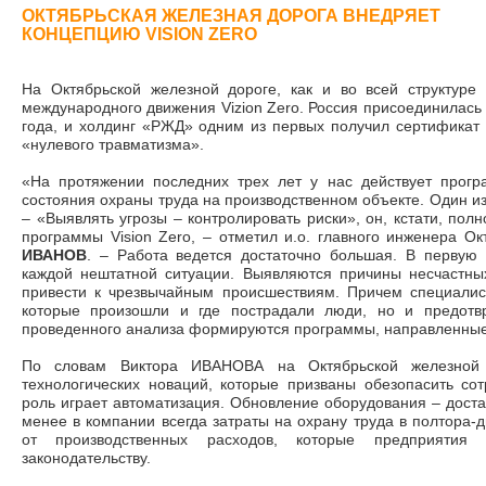
ОКТЯБРЬСКАЯ ЖЕЛЕЗНАЯ ДОРОГА ВНЕДРЯЕТ
КОНЦЕПЦИЮ VISION ZERO
На Октябрьской железной дороге, как и во всей структур
международного движения Vizion Zero. Россия присоединилась 
года, и холдинг «РЖД» одним из первых получил сертификат
«нулевого травматизма».
«На протяжении последних трех лет у нас действует прог
состояния охраны труда на производственном объекте. Один и
– «Выявлять угрозы – контролировать риски», он, кстати, пол
программы Vision Zero, – отметил и.о. главного инженера О
ИВАНОВ
. – Работа ведется достаточно большая. В первую
каждой нештатной ситуации. Выявляются причины несчастных
привести к чрезвычайным происшествиям. Причем специалист
которые произошли и где пострадали люди, но и предотв
проведенного анализа формируются программы, направленные
По словам Виктора ИВАНОВА на Октябрьской железной 
технологических новаций, которые призваны обезопасить сот
роль играет автоматизация. Обновление оборудования – доста
менее в компании всегда затраты на охрану труда в полтора-
от производственных расходов, которые предприятия
законодательству.