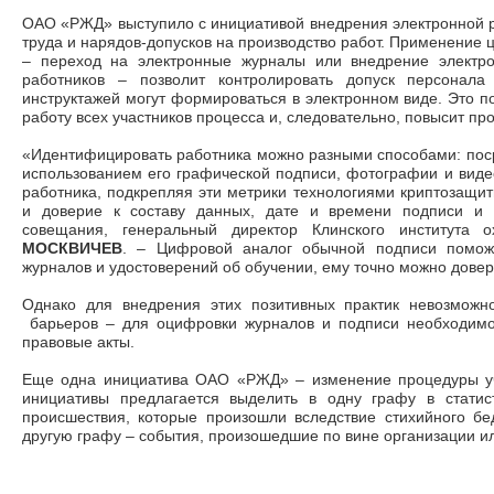
ОАО «РЖД» выступило с инициативой внедрения электронной р
труда и нарядов-допусков на производство работ. Применение 
– переход на электронные журналы или внедрение электр
работников – позволит контролировать допуск персонала
инструктажей могут формироваться в электронном виде. Это п
работу всех участников процесса и, следовательно, повысит пр
«Идентифицировать работника можно разными способами: поср
использованием его графической подписи, фотографии и виде
работника, подкрепляя эти метрики технологиями криптозащит
и доверие к составу данных, дате и времени подписи и 
совещания, генеральный директор Клинского института
МОСКВИЧЕВ
. – Цифровой аналог обычной подписи помож
журналов и удостоверений об обучении, ему точно можно дове
Однако для внедрения этих позитивных практик невозможн
барьеров – для оцифровки журналов и подписи необходимо
правовые акты.
Еще одна инициатива ОАО «РЖД» – изменение процедуры уч
инициативы предлагается выделить в одну графу в статис
происшествия, которые произошли вследствие стихийного бе
другую графу – события, произошедшие по вине организации и