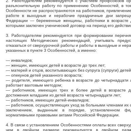
2. Работодателям рекомендуется с участием профсоюзов орг
разъяснительную работу по применению Особенностей, в том
Особенности не распространяются на работников, привлечение
работе в выходные и нерабочие праздничные дни запреще
Федерации
—
беременные женщины, работники в возрасте д
которыми заключен ученический договор на период его действи
3. Работодателям рекомендуется при формировании перечня 
настоящих Методических рекомендаций, учитывать преду
отказаться от сверхурочной работы и работы в выходные и нер
указанных в пункте 3 Особенностей, а именно:
—
инвалидов;
—
женщин, имеющих детей в возрасте до трех лет;
—
матерей и отцов, воспитывающих без супруга (супруги) детей
—
опекунов детей указанного возраста;
—
родителя, имеющего ребенка в возрасте до четырнадцати л
работает вахтовым методом;
—
работников, имеющих трех и более детей в возрасте д
достижения
младшим из детей возраста четырнадцати лет;
—
работников, имеющих детей-инвалидов;
—
работников, осуществляющих уход за больными членами их 
заключением, выданным в порядке, установленном ф
нормативными правовыми актами Российской Федерации.
4. В связи с установлением Особенностями оплаты всех сверх
чем в двойном размере рекомендуется в двойном разме