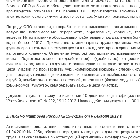
брикетирования бурого угля, обогащения угля, а также сланца. Ранее - пл
В числе ОПО добычи и обогащения цветных металлов и золота - площад
производства глинозема. Из перечня ОПО производства алюминия 
электротехнического силумина исключается цех (участок) производства г
По ряду ОПО хранения, переработки и использования растительного 
получение, использование, переработка, образование, хранение, т
веществ. Использование оборудования, работающего под давлением боле
воды более 115°С. Применение стационарных грузоподъемных меха
фуникулеров. Речь идет о следующих ОПО. Склад бестарного хранения м
напольного хранения. Отделение (участок) растаривания, взвешивани
песка. Подготовительное (подработочное), (дробильное) отделен
очистительная) башня. Отдельно стоящий сушильный участок раститель
Цеха (участки) по производству муки, комбикормов (кормовых смесей), кр
для предварительного дозирования и смешивания комбикормового с
отрубей, комбикормов, кормовых смесей; агрегатных (блочно-модульных)
комбикормов. Кукурузо-, семяобрабатывающие цеха (участки).
Документ вступает в силу по истечении 10 дней после дня официально
"Российская газета", № 292, 19.12.2012. Начало действия документа - 30.1
2.
Письмо Минтруда России № 15-3-1108 от 6 декабря 2012 г.
Аттестующие организации, аккредитованные в соответствии с при
01.04.2010 № 205н, обязаны передавать сводную ведомость результат
труда, а также сведения об аттестующей организации в федеральную сис