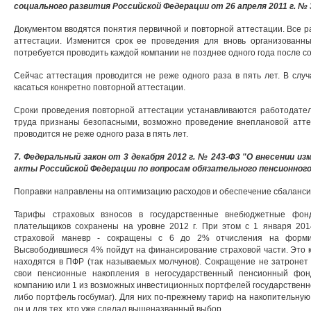
социального развития Российской Федерации от 26 апреля 2011 г. № 
Документом вводятся понятия первичной и повторной аттестации. Все р
аттестации. Изменится срок ее проведения для вновь организованн
потребуется проводить каждой компании не позднее одного года после с
Сейчас аттестация проводится не реже одного раза в пять лет. В слу
касаться конкретно повторной аттестации.
Сроки проведения повторной аттестации устанавливаются работодател
труда признаны безопасными, возможно проведение внеплановой аттес
проводится не реже одного раза в пять лет.
7. Федеральный закон от 3 декабря 2012 г. № 243-ФЗ "О внесении 
акты Российской Федерации по вопросам обязательного пенсионног
Поправки направлены на оптимизацию расходов и обеспечение сбаланс
Тарифы страховых взносов в государственные внебюджетные фонд
плательщиков сохранены на уровне 2012 г. При этом с 1 января 201
страховой маневр - сокращены с 6 до 2% отчисления на формир
Высвободившиеся 4% пойдут на финансирование страховой части. Это к
находятся в ПФР (так называемых молчунов). Сокращение не затронет л
свои пенсионные накопления в негосударственный пенсионный фо
компанию или 1 из возможных инвестиционных портфелей государствен
либо портфель госбумаг). Для них по-прежнему тариф на накопительную
он и для тех, кто уже сделал вышеназванный выбор.