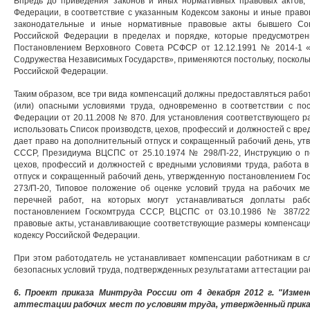
Впредь до приведения законов и иных нормативных правовых актов,
Федерации, в соответствие с указанным Кодексом законы и иные право
законодательные и иные нормативные правовые акты бывшего Со
Российской Федерации в пределах и порядке, которые предусмотрен
Постановлением Верховного Совета РСФСР от 12.12.1991 № 2014-1 
Содружества Независимых Государств», применяются постольку, поскольк
Российской Федерации.
Таким образом, все три вида компенсаций должны предоставляться рабо
(или) опасными условиями труда, одновременно в соответствии с по
Федерации от 20.11.2008 № 870. Для установления соответствующего 
использовать Список производств, цехов, профессий и должностей с вре
дает право на дополнительный отпуск и сокращенный рабочий день, у
СССР, Президиума ВЦСПС от 25.10.1974 № 298/П-22, Инструкцию о п
цехов, профессий и должностей с вредными условиями труда, работа 
отпуск и сокращенный рабочий день, утвержденную постановлением Го
273/П-20, Типовое положение об оценке условий труда на рабочих м
перечней работ, на которых могут устанавливаться доплаты раб
постановлением Госкомтруда СССР, ВЦСПС от 03.10.1986 № 387/22
правовые акты, устанавливающие соответствующие размеры компенсаций
кодексу Российской Федерации.
При этом работодатель не устанавливает компенсации работникам в с
безопасных условий труда, подтвержденных результатами аттестации раб
6. Проект приказа Минтруда России от 4 декабря 2012 г. "Измен
аттестации рабочих мест по условиям труда, утвержденный прик