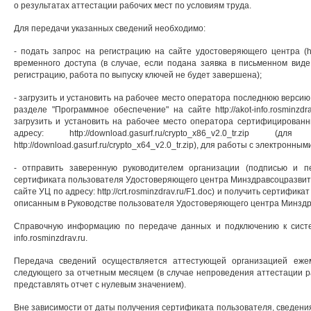
о результатах аттестации рабочих мест по условиям труда.
Для передачи указанных сведений необходимо:
- подать запрос на регистрацию на сайте удостоверяющего центра (http
временного доступа (в случае, если подана заявка в письменном виде
регистрацию, работа по выпуску ключей не будет завершена);
- загрузить и установить на рабочее место оператора последнюю верси
разделе "Программное обеспечение" на сайте http://akot-info.rosminzd
загрузить и установить на рабочее место оператора сертифицирован
адресу: http://download.gasurf.ru/crypto_x86_v2.0_tr.
http://download.gasurf.ru/crypto_x64_v2.0_tr.zip), для работы с электронны
- отправить заверенную руководителем организации (подписью и пе
сертификата пользователя Удостоверяющего центра Минздравсоцразвит
сайте УЦ по адресу: http://crt.rosminzdrav.ru/F1.doc) и получить сертифик
описанным в Руководстве пользователя Удостоверяющего центра Минздра
Справочную информацию по передаче данных и подключению к системе
info.rosminzdrav.ru.
Передача сведений осуществляется аттестующей организацией еже
следующего за отчетным месяцем (в случае непроведения аттестации р
представлять отчет с нулевым значением).
Вне зависимости от даты получения сертификата пользователя, сведени