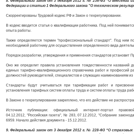
8. Федеральный закон от 3 декабря 2012 г. № 236-ФЗ “О внесении и
Федерации и статью 1 Федерального закона "О техническом регули
Скорректированы Трудовой кодекс РФ и Закон о техрегулировании.
В кодекс вводится статья о квалификации работника. Под ней понимаетс
опыта работы.
Также определяется термин "профессиональный стандарт". Под ним по
необходимой работнику для осуществления определенного вида деятель
Порядок разработки, утверждения и применения стандартов установит П
Оно же определит правила установления тождественности названий д
единых тарифно-квалификационного справочника работ и профессий ра
должностей руководителей, специалистов и служащих наименованиям из 
Стандарты будут учитываться при тарификации работ и присвоени
установления тарифных систем оплаты труда и систем оплаты труда раб
В Законе о техрегулировании закреплено, что его действие не распрост
Источник публикации: официальный интернет-портал правовой и
04.12.2012, "Российская газета", № 283, 07.12.2012, "Собрание законодат
6959. Начало действия документа - 15.12.2012.
9. Федеральный закон от 3 декабря 2012 г. № 228-ФЗ “О страховы