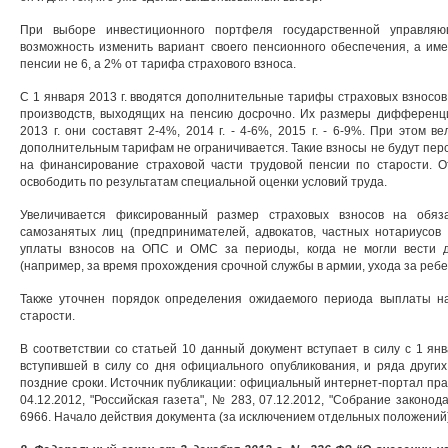
При выборе инвестиционного портфеля государственной управляю
возможность изменить вариант своего пенсионного обеспечения, а им
пенсии не 6, а 2% от тарифа страхового взноса.
С 1 января 2013 г. вводятся дополнительные тарифы страховых взносов
производств, выходящих на пенсию досрочно. Их размеры дифференци
2013 г. они составят 2-4%, 2014 г. - 4-6%, 2015 г. - 6-9%. При этом 
дополнительным тарифам не ограничивается. Такие взносы не будут пе
на финансирование страховой части трудовой пенсии по старости. 
освободить по результатам специальной оценки условий труда.
Увеличивается фиксированный размер страховых взносов на обяз
самозанятых лиц (предпринимателей, адвокатов, частных нотариусов 
уплаты взносов на ОПС и ОМС за периоды, когда не могли вести 
(например, за время прохождения срочной службы в армии, ухода за ребен
Также уточнен порядок определения ожидаемого периода выплаты на
старости.
В соответствии со статьей 10 данный документ вступает в силу с 1 янв
вступившей в силу со дня официального опубликования, и ряда други
поздние сроки. Источник публикации: официальный интернет-портал прав
04.12.2012,
"Российская газета", № 283, 07.12.2012, "Собрание законодат
6966. Начало действия документа (за исключением отдельных положений) 