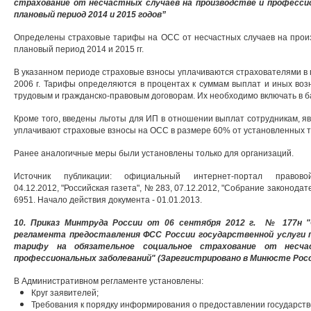
страхование от несчастных случаев на производстве и профессио
плановый период 2014 и 2015 годов”
Определены страховые тарифы на ОСС от несчастных случаев на произ
плановый период 2014 и 2015 гг.
В указанном периоде страховые взносы уплачиваются страхователями в 
2006 г. Тарифы определяются в процентах к суммам выплат и иных воз
трудовым и гражданско-правовым договорам. Их необходимо включать в б
Кроме того, введены льготы для ИП в отношении выплат сотрудникам, явля
уплачивают страховые взносы на ОСС в размере 60% от установленных 
Ранее аналогичные меры были установлены только для организаций.
Источник публикации: официальный интернет-портал правовой и
04.12.2012, "Российская газета", № 283, 07.12.2012, "Собрание законодател
6951. Начало действия документа - 01.01.2013.
10. Приказ Минтруда России от 06 сентября 2012 г. № 177н 
регламента предоставления ФСС России государственной услуги 
тарифу на обязательное социальное страхование от несча
профессиональных заболеваний" (Зарегистрировано в Минюсте Росси
В Административном регламенте установлены:
Круг заявителей;
Требования к порядку информирования о предоставлении государств