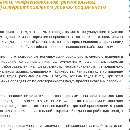
ьном, межрегиональном, региональном,
) и территориальном уровнях социального
 не знают о том, что нормы законодательства, регулирующие трудовое
ом кодексе и иных нормативно-правовых актах, но и в так называемых
ель в установленный срок не откажется от присоединения к отраслевому
ое соглашение будет обязательно для исполнения работодателем.
шение — это правовой акт, регулирующий социально-трудовые отношения и
лирования связанных с ними экономических отношений, заключаемый
 работодателей на федеральном, межрегиональном, региональном,
иальном уровнях социального партнерства. Как правило, в соглашение
ате труда, режимам работы и отдыха, охране труда и т.д. При этом
ашения определяют по договоренности между представителями сторон (ч.
ся сторонами, но не может превышать трех лет. При этом возможна одна
период — не более трех лет (ч. 2 ст. 48 ТК РФ). Сторонами соглашения
торые представляют интересы не одной конкретной организации, а целой
 Заключают соглашение с одной стороны объединения работодателей, с
ников.
 федеральном уровне, устанавливают обязанности для работодателей,