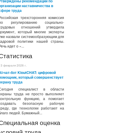
Утверждены рекомендации по
организации наставничества в
сфере труда
Российская трехсторонняя комиссия
по регулированию социально-
трудовых отношений утвердила
документ, который многие эксперты
уже назвали системообразующим для
кадровой политики нашей страны.
Речь идет о «...
Статистика
13 февраля 2026 г.
AI-чат-бот KioutCHAT: цифровой
помощник, который совершенствует
охрану труда
Сегодня специалист в области
охраны труда не просто выполняет
контрольную функцию, а помогает
создавать безопасную рабочую
среду, где технологии работают на
благо людей. Бумажный...
Специальная оценка
условий труда