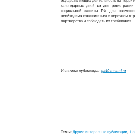
осуществляющих деятельность на террито
календарных дней со дня регистрации
социальной защиты РФ для размещен
необходимо ознакомиться с перечнем от
партнерства и соблюдать их требования.
Источник публикации:
git40.rostrud.ru
.
Темы:
Другие интересные публикации
,
Но