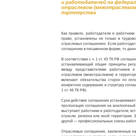
и работодателей на федерал
отраслевом (межотраслевом
партнерства
Как правило, работодатели и работники
право, установлены не только в трудов
отраслевых соглашениях. Если работодат
соглашению в письменном форме, то данн
В соответствии с ч. 1 ст. 45 ТК РФ согла
устанавливающий общие принципы регу
между представителями работников и
отраслевом (межотраслевом) и территор
включают обязательства сторон по опл
конкретное содержание и структуру согл
1 ст. 46 ТК РФ).
Срок действия соглашения устанавливает
пролонгация соглашения на аналогичный 
выступают работники и работодатели, ко
отрасли, региона или иной территории.
другой — профессиональные союзы работ
Отраслевые соглашения, заключенные на