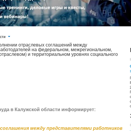
ости
полнении отраслевых соглашений между
работодателей на федеральном, межрегиональном,
отраслевом) и территориальном уровнях социального
ы законодательства, регулирующие трудовое право, установлены не только в трудовом кодексе и иных нормативно-
 Если работодатель в установленный срок не откажется от присоединения к отраслевому соглашению в письменном
 работодателем. В соответствии с ч. 1 ст. 45 ТК РФ соглашение — это правовой акт, регулирующий социально-
лирования связанных с ними экономических отношений, заключаемый между представителями работников и
траслевом (межотраслевом) и территориальном уровнях социального партнерства...
руда в Калужской области информирует:
 соглашения между представителями работников