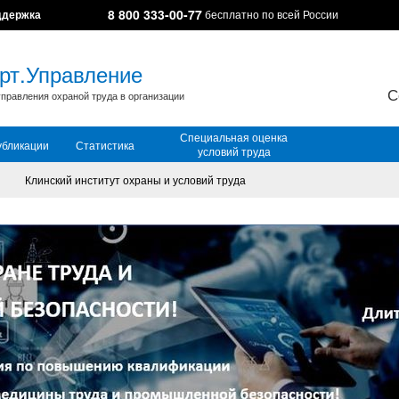
8 800 333-00-77
ддержка
бесплатно по всей России
рт.Управление
С
правления охраной труда в организации
Специальная оценка
убликации
Статистика
условий труда
Клинский институт охраны и условий труда