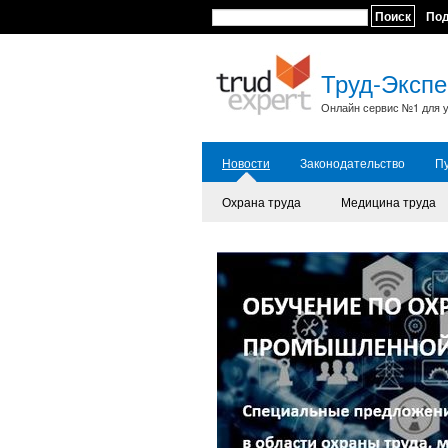
Поиск
По
Труд-Экспе
Онлайн сервис №1 для у
Новости
Законодательство
П
Охрана труда
Медицина труда