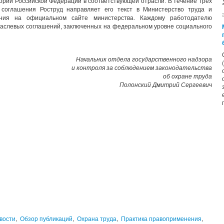
рии Российской Федерации в соответствующей отрасли. В течение трех
 соглашения Роструд направляет его текст в Министерство труда и
ия на официальном сайте министерства. Каждому работодателю
раслевых соглашений, заключенных на федеральном уровне социального
Начальник отдела государственного надзора
и контроля за соблюдением законодательства
об охране труда
Полонский Дмитрий Сергеевич
вости
,
Обзор публикаций
,
Охрана труда
,
Практика правоприменения
,