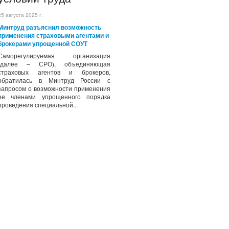
25 августа 2025 г.
Минтруд разъяснил возможность
применения страховыми агентами и
брокерами упрощенной СОУТ
Саморегулируемая организация
(далее – СРО), объединяющая
страховых агентов и брокеров,
обратилась в Минтруд России с
запросом о возможности применения
ее членами упрощенного порядка
проведения специальной...