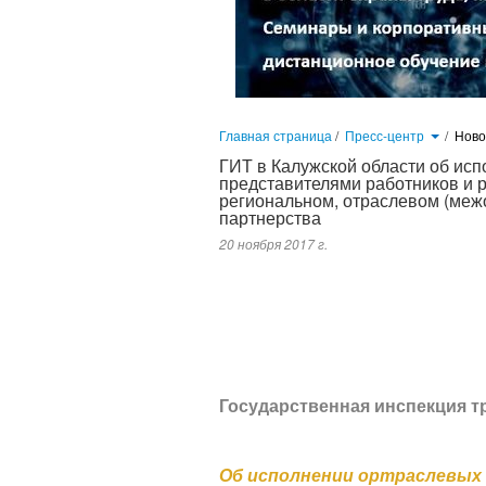
Главная страница
/
Пресс-центр
/
Нов
ГИТ в Калужской области об ис
представителями работников и 
региональном, отраслевом (меж
партнерства
20 ноября 2017 г.
Как правило, работодатели и работники не знают о том, что норм
правовых актах, но и в так называемых отраслевых соглашениях.
форме, то данное соглашение будет обязательно для исполнения
трудовые отношения и устанавливающий общие принципы регу
работодателей на федеральном, межрегиональном, региональном, о
Государственная инспекция т
Об исполнении ортраслевых