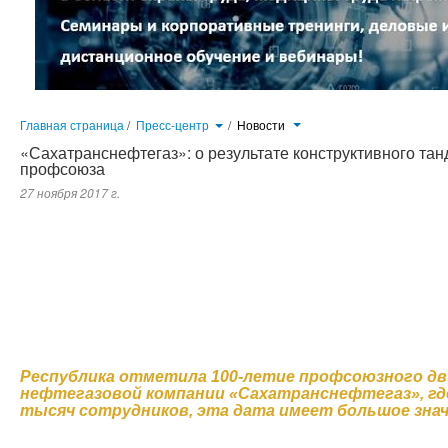
Главная страница
/
Пресс-центр
/
Новости
«Сахатранснефтегаз»: о результате конструктивного та
профсоюза
27 ноября 2017 г.
Республика отметила 100-летие профсоюзного движения. Для национальной нефтегазовой компании «Сахатрансне
имеет большое значение. Отметим, что первичные профсоюзные организации на местах у нас активно работают. И эт
прежде всего, регулирование социально-трудовых отношений между работодателем и работниками. Примечательн
партнером Федерации профсоюзов Республики Саха (Якутия). Коллективный договор актуализируется по требовани
издается отдельной книжкой, чтобы каждый работник мог иметь его при себе...
Республика отметила 100-летие профсоюзного дв
нефтегазовой компании «Сахатранснефтегаз», гд
тысяч сотрудников, эта дата имеет большое знач