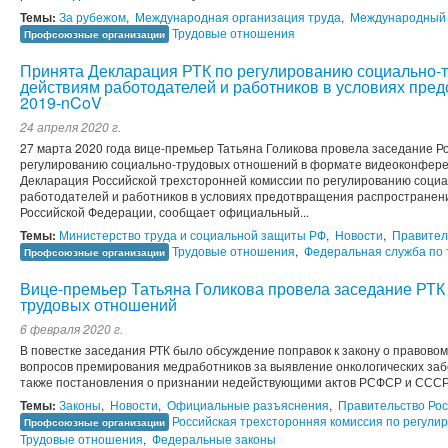
Темы:
За рубежом
,
Международная организация труда
,
Международный
Трудовые отношения
Профсоюзные организации
Принята Декларация РТК по регулированию социально-
действиям работодателей и работников в условиях пре
2019-nCoV
24 апреля 2020 г.
27 марта 2020 года вице-премьер Татьяна Голикова провела заседание Р
регулированию социально-трудовых отношений в формате видеоконфере
Декларация Российской трехсторонней комиссии по регулированию соци
работодателей и работников в условиях предотвращения распространен
Российской Федерации, сообщает официальный...
Темы:
Министерство труда и социальной защиты РФ
,
Новости
,
Правител
Трудовые отношения
,
Федеральная служба по 
Профсоюзные организации
Вице-премьер Татьяна Голикова провела заседание РТК
трудовых отношений
6 февраля 2020 г.
В повестке заседания РТК было обсуждение поправок к закону о правово
вопросов премирования медработников за выявление онкологических заб
также постановления о признании недействующими актов РСФСР и СССР
Темы:
Законы
,
Новости
,
Официальные разъяснения
,
Правительство Ро
Российская трехсторонняя комиссия по регул
Профсоюзные организации
Трудовые отношения
,
Федеральные законы