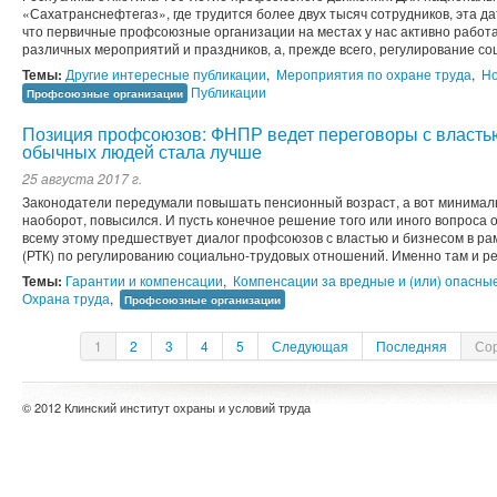
«Сахатранснефтегаз», где трудится более двух тысяч сотрудников, эта д
что первичные профсоюзные организации на местах у нас активно работа
различных мероприятий и праздников, а, прежде всего, регулирование с
Темы:
Другие интересные публикации
,
Мероприятия по охране труда
,
Но
Публикации
Профсоюзные организации
Позиция профсоюзов: ФНПР ведет переговоры с властью
обычных людей стала лучше
25 августа 2017 г.
Законодатели передумали повышать пенсионный возраст, а вот минимал
наоборот, повысился. И пусть конечное решение того или иного вопроса о
всему этому предшествует диалог профсоюзов с властью и бизнесом в ра
(РТК) по регулированию социально-трудовых отношений. Именно там и ре
Темы:
Гарантии и компенсации
,
Компенсации за вредные и (или) опасны
Охрана труда
,
Профсоюзные организации
1
2
3
4
5
Следующая
Последняя
Сор
© 2012 Клинский институт охраны и условий труда