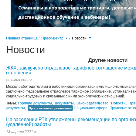
Главная страница
/
Пресс-центр
/
Новости
Новости
Другие новости
ЖКХ: заключено отраслевое тарифное соглашение межд
отношений
22 июня 2022 г.
Между работодателями и работниками организаций жилищно-коммунально
заключено Федеральное отраслевое тарифное соглашение, устанавлив
социально-трудовых и связанных с ними экономических отношений.
Темы:
Горячие документы
,
Документы
,
Законодательство
,
Новости
,
Пра
документы
,
Социальная сфера
,
Трудовые отн
Профсоюзные организации
На заседании РТК утверждены рекомендации по органи
(удаленной) работы
13 апреля 2021 г.