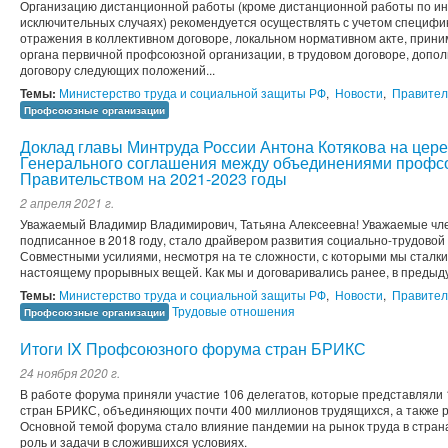
Организацию дистанционной работы (кроме дистанционной работы по ин
исключительных случаях) рекомендуется осуществлять с учетом специфи
отражения в коллективном договоре, локальном нормативном акте, прин
органа первичной профсоюзной организации, в трудовом договоре, допо
договору следующих положений...
Темы:
Министерство труда и социальной защиты РФ
,
Новости
,
Правител
Профсоюзные организации
Доклад главы Минтруда России Антона Котякова на цер
Генерального соглашения между объединениями профсо
Правительством на 2021-2023 годы
2 апреля 2021 г.
Уважаемый Владимир Владимирович, Татьяна Алексеевна! Уважаемые чле
подписанное в 2018 году, стало драйвером развития социально-трудовой
Совместными усилиями, несмотря на те сложности, с которыми мы сталки
настоящему прорывных вещей. Как мы и договаривались ранее, в предыд
Темы:
Министерство труда и социальной защиты РФ
,
Новости
,
Правител
Трудовые отношения
Профсоюзные организации
Итоги IX Профсоюзного форума стран БРИКС
24 ноября 2020 г.
В работе форума приняли участие 106 делегатов, которые представляли
стран БРИКС, объединяющих почти 400 миллионов трудящихся, а также р
Основной темой форума стало влияние пандемии на рынок труда в стран
роль и задачи в сложившихся условиях.