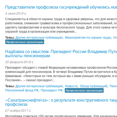
Представители профсоюза госучреждений обучились но
4 июня 2019 г.
Специалисты в области охраны труда и здоровья уверены, что для качес
работников, снижения травматизма и профессиональных заболеваний, о
уделить профилактике и культуре безопасного труда. Для этого нужна че
охраной труда в организации или учреждении...
Темы:
Другие интересные публикации
,
Мероприятия по охране труда
,
Но
Профсоюзные организации
Надбавка со смыслом. Президент России Владимир Пут
выплаты пенсионерам
25 февраля 2019 г.
Президент обсудил с главой Федерации независимых профсоюзов России
компенсаций для пенсионеров. В четверг Владимир Путин встретился в 
Шмаковым. «Некоторые из тем, которые мы с вами раньше обсуждали, в 
Послание», – сказал президент...
Темы:
Другие интересные публикации
,
Новости
,
Обзор публикаций
,
Пен
Пенсионный фонд РФ
,
Президент РФ
,
Профсоюзные организации
«Сахатранснефтегаз»: о результате конструктивного та
профсоюза
27 ноября 2017 г.
Республика отметила 100-летие профсоюзного движения. Для националь