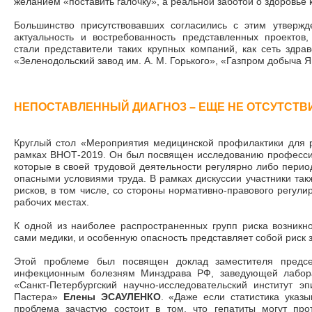
желанием «поставить галочку», а реальной заботой о здоровье 
Большинство присутствовавших согласились с этим утверж
актуальность и востребованность представленных проектов,
стали представители таких крупных компаний, как сеть зд
«Зеленодольский завод им. А. М. Горького», «Газпром добыча Я
НЕПОСТАВЛЕННЫЙ ДИАГНОЗ – ЕЩЕ НЕ ОТСУТСТВ
Круглый стол «Мероприятия медицинской профилактики для
рамках ВНОТ-2019. Он был посвящен исследованию профессио
которые в своей трудовой деятельности регулярно либо перио
опасными условиями труда. В рамках дискуссии участники так
рисков, в том числе, со стороны нормативно-правового регул
рабочих местах.
К одной из наиболее распространенных групп риска возникн
сами медики, и особенную опасность представляет собой риск 
Этой проблеме был посвящен доклад заместителя предс
инфекционным болезням Минздрава РФ, заведующей лабора
«Санкт-Петербургский научно-исследовательский институт э
Пастера»
Елены ЭСАУЛЕНКО
. «Даже если статистика указ
проблема зачастую состоит в том, что гепатиты могут пр