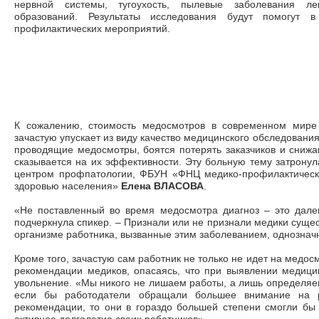
нервной системы, тугоухость, пылевые заболевания лег
образований. Результаты исследования будут помогут 
профилактических мероприятий.
К сожалению, стоимость медосмотров в современном мире 
зачастую упускает из виду качество медицинского обследования
проводящие медосмотры, боятся потерять заказчиков и снижаю
сказывается на их эффективности. Эту больную тему затрону
центром профпатологии, ФБУН «ФНЦ медико-профилактическ
здоровью населения»
Елена ВЛАСОВА
.
«Не поставленный во время медосмотра диагноз – это далек
подчеркнула спикер. – Признали или не признали медики суще
организме работника, вызванные этим заболеванием, однознач
Кроме того, зачастую сам работник не только не идет на медос
рекомендации медиков, опасаясь, что при выявлении медици
увольнение. «Мы никого не лишаем работы, а лишь определяе
если бы работодатели обращали большее внимание на р
рекомендации, то они в гораздо большей степени смогли бы 