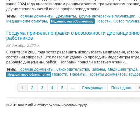
конца 2024 года анестезиологом-реаниматологом, травматологом-ортопед
других специальностей после профпереподготовки.
Темы:
Горячие документы
,
Документы
,
Другие интересные публикации
,
Медицинские осмотры
,
Новости
,
Обзор публик
Медицинское обеспечение
Госдума приняла поправки о возможности дистанционн
работников
23 декабря 2022 г.
С сентября 2023 года хотят разрешить использовать медизделия, кото
состоянии здоровья. Это позволит удаленно проводить медосмотры отдел
рабочего дня (смены, рейса). Поправки приняли в третьем чтении...
Темы:
Горячие документы
,
Законодательство
,
Законы
,
Медицина труда
,
Новости
,
Проекты
,
Проекты документов
,
Трудо
Медицинское обеспечение
1
2
3
4
5
...
Следующая
Последняя
© 2012 Клинский институт охраны и условий труда