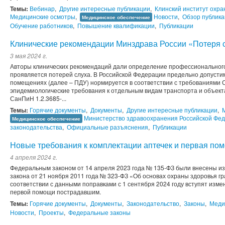
Темы:
Вебинар
,
Другие интересные публикации
,
Клинский институт охра
Медицинские осмотры
,
Новости
,
Обзор публик
Медицинское обеспечение
Обучение работников
,
Повышение квалификации
,
Публикации
Клинические рекомендации Минздрава России «Потеря 
3 мая 2024 г.
Авторы клинических рекомендаций дали определение профессионального
проявляется потерей слуха. В Российской Федерации предельно допусти
помещениях (далее – ПДУ) нормируется в соответствии с требованиями 
эпидемиологические требования к отдельным видам транспорта и объек
СанПиН 1.2.3685-...
Темы:
Горячие документы
,
Документы
,
Другие интересные публикации
,
Министерство здравоохранения Российской Фе
Медицинское обеспечение
законодательства
,
Официальные разъяснения
,
Публикации
Новые требования к комплектации аптечек и первая п
4 апреля 2024 г.
Федеральным законом от 14 апреля 2023 года № 135-ФЗ были внесены из
закона от 21 ноября 2011 года № 323-ФЗ «Об основах охраны здоровья г
соответствии с данными поправками с 1 сентября 2024 году вступят изм
первой помощи пострадавшим.
Темы:
Горячие документы
,
Документы
,
Законодательство
,
Законы
,
Меди
Новости
,
Проекты
,
Федеральные законы