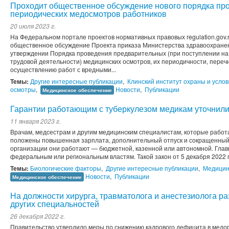
Проходит общественное обсуждение нового порядка пр
периодических медосмотров работников
20 июля 2023 г.
На Федеральном портале проектов нормативных правовых regulation.gov.r
общественное обсуждение Проекта приказа Министерства здравоохране
утверждении Порядка проведения предварительных (при поступлении на 
трудовой деятельности) медицинских осмотров, их периодичности, переч
осуществлению работ с вредными...
Темы:
Другие интересные публикации
,
Клинский институт охраны и услов
осмотры
,
Новости
,
Публикации
Медицинское обеспечение
Гарантии работающим с туберкулезом медикам уточнил
11 января 2023 г.
Врачам, медсестрам и другим медицинским специалистам, которые работ
положены повышенная зарплата, дополнительный отпуск и сокращенный р
организации они работают — бюджетной, казенной или автономной. Глав
федеральным или региональным властям. Такой закон от 5 декабря 2022 г
Темы:
Биологические факторы
,
Другие интересные публикации
,
Медицин
Новости
,
Публикации
Медицинское обеспечение
На должности хирурга, травматолога и анестезиолога р
других специальностей
26 декабря 2022 г.
Правительство утвердило меры по снижению кадрового дефицита в медорг