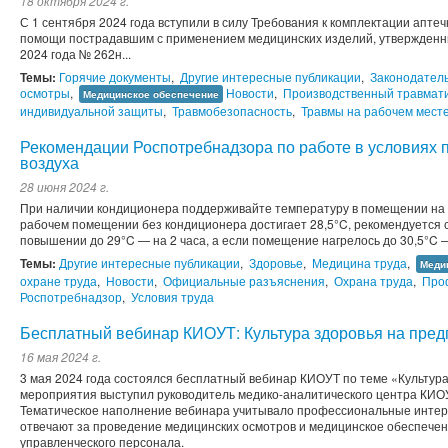
18 октября 2024 г.
С 1 сентября 2024 года вступили в силу Требования к комплектации апте
помощи пострадавшим с применением медицинских изделий, утвержденн
2024 года № 262н...
Темы:
Горячие документы
,
Другие интересные публикации
,
Законодател
осмотры
,
Новости
,
Производственный травмат
Медицинское обеспечение
индивидуальной защиты
,
Травмобезопасность
,
Травмы на рабочем мест
Рекомендации Роспотребнадзора по работе в условиях
воздуха
28 июня 2024 г.
При наличии кондиционера поддерживайте температуру в помещении на 
рабочем помещении без кондиционера достигает 28,5°C, рекомендуется с
повышении до 29°C — на 2 часа, а если помещение нагрелось до 30,5°C — 
Темы:
Другие интересные публикации
,
Здоровье
,
Медицина труда
,
Меди
охране труда
,
Новости
,
Официальные разъяснения
,
Охрана труда
,
Про
Роспотребнадзор
,
Условия труда
Бесплатный вебинар КИОУТ: Культура здоровья на пред
16 мая 2024 г.
3 мая 2024 года состоялся бесплатный вебинар КИОУТ по теме «Культур
мероприятия выступил руководитель медико-аналитического центра КИО
Тематическое наполнение вебинара учитывало профессиональные интер
отвечают за проведение медицинских осмотров и медицинское обеспечен
управленческого персонала.