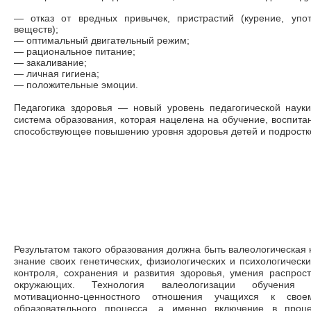
—
отказ от вредных привычек, пристрастий (курение, упот
веществ);
—
оптимальный двигательный режим;
—
рациональное питание;
—
закаливание;
—
личная гигиена;
—
положительные эмоции.
Педагогика здоровья
—
новый уровень педагогической науки
система образования, которая нацелена на обучение, воспитан
способствующее повышению уровня здоровья детей и подростк
Результатом такого образования должна быть валеологическая
знание своих генетических, физиологических и психологическ
контроля, сохранения и развития здоровья, умения распрос
окружающих. Технология валеологизации обучения 
мотивационно-ценностного отношения учащихся к сво
образовательного процесса, а именно включение в проце