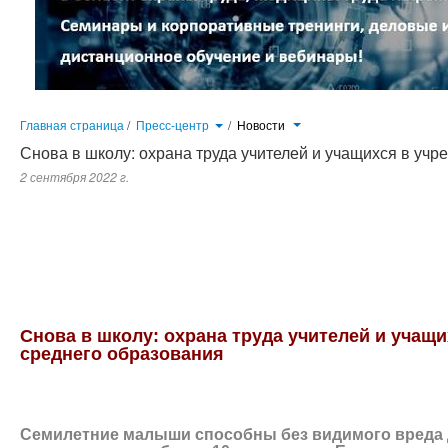
Главная страница
/
Пресс-центр
/
Новости
Снова в школу: охрана труда учителей и учащихся в уч
2 сентября 2022 г.
Семилетние малыши способны без видимого вреда для здоровья работать за компьютером не более 10 мин. в день.
Но ребенку необходимо четко объяснить, что долго сидеть перед дисплеем вредно для его здоровья. В конце ко
соблюдал режим дня, читал и писал в хорошо освещенном помещении, чистил зубы, и пр.
Снова в школу: охрана труда учителей и учащ
среднего образования
Семилетние малыши способны без видимого вреда д