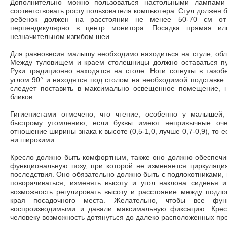
Дополнительно можно пользоваться настольными лампами
соответствовать росту пользователя компьютера. Стул должен б
ребенок должен на расстоянии не менее 50-70 см от 
перпендикулярно в центр монитора. Посадка прямая ил
незначительном изгибом шеи.
Для равновесия малышу необходимо находиться на стуле, обло
Между туловищем и краем столешницы должно оставаться пу
Руки традиционно находятся на столе. Ноги согнуты в тазо
углом 90° и находятся под столом на необходимой подставке.
следует поставить в максимально освещенное помещение, 
бликов.
Гигиенистами отмечено, что чтение, особенно у малышей,
быстрому утомлению, если буквы имеют непривычные оче
отношение ширины знака к высоте (0,5-1,0, лучше 0,7-0,9), то 
ни широкими.
Кресло должно быть комфортным, также оно должно обеспечи
функциональную позу, при которой не изменяется циркуляци
последствия. Оно обязательно должно быть с подлокотниками,
поворачиваться, изменять высоту и угол наклона сиденья 
возможность регулировать высоту и расстояние между подло
края посадочного места. Желательно, чтобы все фун
воспроизводимыми и давали максимальную фиксацию. Крес
человеку возможность дотянуться до далеко расположенных пр