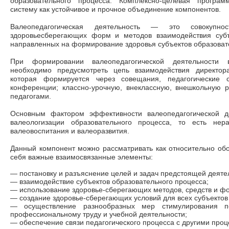
образовательного процесса. Комплексно-целевая програм
систему как устойчивое и прочное объединение компонентов.
Валеопедагогическая деятельность
—
это совокупнос
здоровьесберегающих форм и методов взаимодействия субъ
направленных на формирование здоровья субъектов образоват
При формировании валеопедагогической деятельности в
необходимо предусмотреть цепь взаимодействия директора
которая формируется через совещания, педагогические 
конференции; классно-урочную, внеклассную, внешкольную 
педагогами.
Основным фактором эффективности валеопедагогической де
валеологизации образовательного процесса, то есть нера
валеовоспитания и валеоразвития.
Данный компонент можно рассматривать как относительно об
себя важные взаимосвязанные элементы:
—
постановку и разъяснение целей и задач предстоящей деяте
—
взаимодействие субъектов образовательного процесса;
—
использование здоровье-сберегающих методов, средств и фо
—
создание здоровье-сберегающих условий для всех субъектов
—
осуществление разнообразных мер стимулирования 
профессиональному труду и учебной деятельности;
—
обеспечение связи педагогического процесса с другими проц