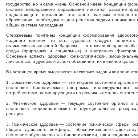
государство, но и сама жизнь. Основной идеей Концепции фор
системе непрерывного образования является развитие физ
подрастающего поколения, что станет важным компоненто
образования, необходимого для решения задачи понимания ц
общей системе мироздания.
Стержневым понятием концепции формирования здорового
«единого целого», то есть здоровье, следует понимать
взаимосвязанных частей. Здоровье
—
это качество приспособл
среды (природных и социальных) и внутренних факторов (
Основные аспекты здоровья: физиологический, эмоциональны
личностный, а духовный аспект объединяет их в единое целое
В настоящее время выделяются несколько видов и компонентов
1. Соматическое здоровье
—
это текущее состояние органов и
составляет биологическая программа индивидуального ра
потребностями, доминирующими на различных этапах онтогенет
2. Физическое здоровье
—
текущее состояние органов и си
составляют морфологические и функциональные резервы
реакции.
3. Психическое здоровье
—
состояние психической сферы, осн
общего душевного комфорта, обеспечивающего адекватну
состояние обусловлено как биологическими, так и социальным