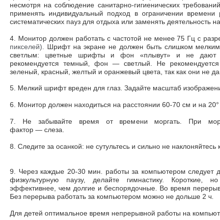
несмотря на соблюдение санитарно-гигиенических требований
применять индивидуальный подход в ограничении времени 
систематических пауз для отдыха или заменять деятельность на
4. Монитор должен работать с частотой не менее 75 Гц с разре
пикселей).
Шрифт на экране не должен быть слишком мелки
светлым: цветные шрифты и фон «плывут» и не дают о
рекомендуется темный, фон
—
светлый. Не рекомендуется
зеленый, красный, желтый и оранжевый цвета, так как они не д
5. Мелкий шрифт вреден для глаз. Задайте масштаб изображен
6. Монитор должен находиться на расстоянии 60-70 см и на 20°
7. Не забывайте время от времени моргать. При мор
фактор
—
слеза.
8. Следите за осанкой: не сутультесь и сильно не наклоняйтесь к
9. Через каждые 20-30 мин. работы за компьютером следует д
физкультурную паузу, делайте гимнастику. Короткие, н
эффективнее, чем долгие и беспорядочные. Во время перерыв
Без перерыва работать за компьютером можно не дольше 2 ч.
Для детей оптимальное время непрерывной работы на компью