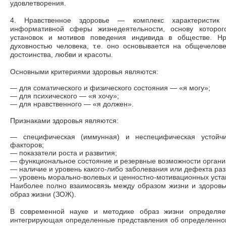
удовлетворения.
4. Нравственное здоровье
—
комплекс характеристик 
информативной сферы жизнедеятельности, основу которог
установок и мотивов поведения индивида в обществе. Нр
духовностью человека, т.е. оно основывается на общечелов
достоинства, любви и красоты.
Основными критериями здоровья являются:
—
для соматического и физического состояния — «я могу»;
—
для психического — «я хочу»;
—
для нравственного — «я должен».
Признаками здоровья являются:
—
специфическая (иммунная) и неспецифическая устойч
факторов;
—
показатели роста и развития;
—
функциональное состояние и резервные возможности органи
—
наличие и уровень какого-либо заболевания или дефекта раз
—
уровень морально-волевых и ценностно-мотивационных уста
Наиболее полно взаимосвязь между образом жизни и здоровь
образ жизни (ЗОЖ).
В современной науке и методике образ жизни определяет
интегрирующая определенные представления об определенном