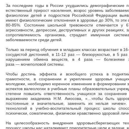
За последние годы в России ухудшились демографические по
естественный прирост населения, возрос уровень заболевае
физиологии детей и подростков Российской Федерации выяв
имеют физиологические отклонения в здоровье до 30%, то эти о
80-85%. Состояние школьной тревожности отмечается у 
агрессивности, депрессии, деструктивных и других реакциях, з
сопротивляемость организма, страдает иммунная систем
заболеваемости среди детей.
Только за период обучения в младших классах возрастает в 16-
сосудистой дистонией, в 11-12 раз
—
близорукостью, в 5 ра
нарушением обмена веществ, в 4 раза
—
болезнями ж
раза
—
мочеполовой системы.
Чтобы достичь эффекта и всеобщего успеха в поднятии 
грамотности, в сохранении и укреплении здоровья учащи
молодежи, необходимо коренное изменение в формировании з
аспектов валеологии в учебные планы образовательных учрежд
степени повысить ответственность учащихся за сохранение 
выражению академика Н.М. Амосова, «…чтобы быть здоро
постоянные и значительные, заменить их нельзя ничем».
технологий в учебно-воспитательный процесс школы спос
психически, соматически, физически нравственно здоровой личн
На целесообразность внедрения здоровьесберегающих тех
процесс школы нас наталкивают приоритетные цели и задачи, к