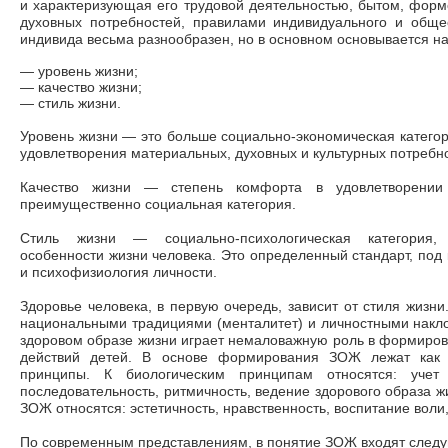
и характеризующая его трудовой деятельностью, бытом, фор
духовных потребностей, правилами индивидуального и обще
индивида весьма разнообразен, но в основном основывается на 
—
уровень жизни;
—
качество жизни;
—
стиль жизни.
Уровень жизни
—
это больше социально-экономическая катего
удовлетворения материальных, духовных и культурных потребно
Качество жизни
—
степень комфорта в удовлетворении 
преимущественно социальная категория.
Стиль жизни
—
социально-психологическая категория,
особенности жизни человека. Это определенный стандарт, под
и психофизиология личности.
Здоровье человека, в первую очередь, зависит от стиля жизн
национальными традициями (менталитет) и личностными накло
здоровом образе жизни играет немаловажную роль в формиров
действий детей. В основе формирования ЗОЖ лежат как б
принципы. К биологическим принципам относятся: учет 
последовательность, ритмичность, ведение здорового образа ж
ЗОЖ относятся: эстетичность, нравственность, воспитание воли,
По современным представлениям, в понятие ЗОЖ входят след