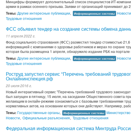
Минцифры формирует дополнительный список специалистов ИТ-компаний,
армии в рамках осеннего призыва. Заявки от организаций принимают до 2
Темы:
Другие интересные публикации
,
Новости
Информационные системы
Трудовые отношения
ФСС объявил тендер на создание системы обмена данн
11 апреля 2022 г.
Фонд социального страхования (ФСС) разместил тендер стоимостью 21,6
информацией с компаниями о здоровье работников и мерах по охране тр
которая была размещена 1 апреля, обнаружило издание РБК на портале го
Темы:
Другие интересные публикации
,
Новости
Информационные системы
Трудовые отношения
Роструд запустил сервис "Перечень требований трудовог
Онлайнинспекция.рф
20 июля 2016 г.
Новый интерактивный сервис "Перечень требований трудового законода
был запущен в пятницу, 15 июля, на заседании Общественного совета при
желающим в онлайн-режиме ознакомиться с базовыми требованиями труд
нормативных актов, на основании которых они действуют. Например, рабо
Темы:
Государственные органы
,
Министерство
Информационные системы
Новости
,
Официальные разъяснения
,
Трудовые отношения
Федеральная информационная система Минтруда России