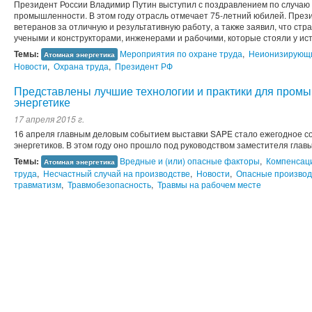
Президент России Владимир Путин выступил с поздравлением по случаю
промышленности. В этом году отрасль отмечает 75-летний юбилей. През
ветеранов за отличную и результативную работу, а также заявил, что ст
учеными и конструкторами, инженерами и рабочими, которые стояли у исто
Темы:
Мероприятия по охране труда
,
Неионизирующи
Атомная энергетика
Новости
,
Охрана труда
,
Президент РФ
Представлены лучшие технологии и практики для пром
энергетике
17 апреля 2015 г.
16 апреля главным деловым событием выставки SAPE стало ежегодное с
энергетиков. В этом году оно прошло под руководством заместителя глав
Темы:
Вредные и (или) опасные факторы
,
Компенсаци
Атомная энергетика
труда
,
Несчастный случай на производстве
,
Новости
,
Опасные производ
травматизм
,
Травмобезопасность
,
Травмы на рабочем месте