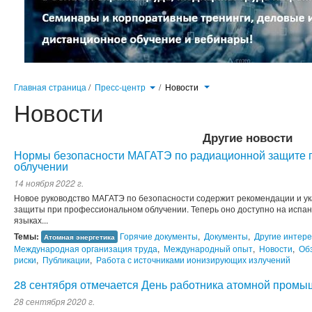
Главная страница
/
Пресс-центр
/
Новости
Новости
Другие новости
Нормы безопасности МАГАТЭ по радиационной защите 
облучении
14 ноября 2022 г.
Новое руководство МАГАТЭ по безопасности содержит рекомендации и у
защиты при профессиональном облучении. Теперь оно доступно на испанс
языках...
Темы:
Горячие документы
,
Документы
,
Другие интер
Атомная энергетика
Международная организация труда
,
Международный опыт
,
Новости
,
Об
риски
,
Публикации
,
Работа с источниками ионизирующих излучений
28 сентября отмечается День работника атомной пром
28 сентября 2020 г.