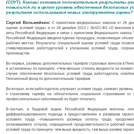
(СОУТ). Каковы основные положительные результаты ре
повысился ли в целом уровень обеспечения безопасных у
результате использования новых инструментов оценки?
Сергей Вельмяйкин:
С принятием федеральных законов от 28 дек
оценке условий труда» и от 28 декабря 2013 г. №421-ФЗ «О внесении
акты Российской Федерации в связи с принятием Федерального закона "
Российской Федерации введена единая процедура, позволяющая объекти
рабочих местах. Результаты специальной оценки условий труда позво
стимулирования работодателей к улучшению условий труда, сохра
производстве.
Во-первых, размеры дополнительных тарифов страховых взносов в Пен
и установлены по принципу: «Чем меньше степень вредности на конкрет
случае обеспечения безопасных условий труда работодатель освобо
Пенсионный фонд по дополнительным тарифам.
Во-вторых, если работодатель улучшает условия труда, снижает уровень
к страховому тарифу на обязательное социальное страхование от 
профессиональных заболеваний он будет получать.
В-третьих, в Трудовой кодекс Российской Федерации внесены по
дифференцированного подхода к предоставлению и размерам гаранти
условиях труда –повышенного размера оплаты труда, продолжите
оплачиваемого отпуска, сокращенной продолжительности рабочей неде
условий труда по принципу: чем выше вредность, тем выше размер гаран