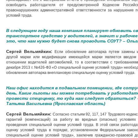
освободить работодателя от предусмотренной Кодексом Россий
правонарушениях административной ответственности за нарушение п
условий труда.
В следующем году наша компания планирует обновить св
транспортное средство у водителей, а значит и рабочее
это, что нам нужно будет снова проводить СОУТ? – Ольг
Сергей Вельмяйкин:
Если обновление автопарка путем замены 
другой марки или модификации имеющейся марки является вводом 
отношении водителей автомобилей, то в соответствии с требованиям
декабря 2013 г. №426-ФЗ «О специальной оценке условий труда» необход
обновления автопарка внеплановую специальную оценку условий труда.
Наш офис находится в подвальном помещении, где сотр
день. Какие льготы мы можем потребовать у работодате
провести спецоценку, то куда нам следует обратиться?
Татьяна Васильевна (Ярославская область)
Сергей Вельмяйкин:
Согласно статьям 92, 117, 147 Трудового коде
гарантий (компенсаций) за работу во вредных (опасных) условиях
проведения специальной оценки условий труда. В этой связи работод
оценку условий труда в порядке, установленном Федеральным зако
специальной оценке условий труда», заключив гражданско-правовой д