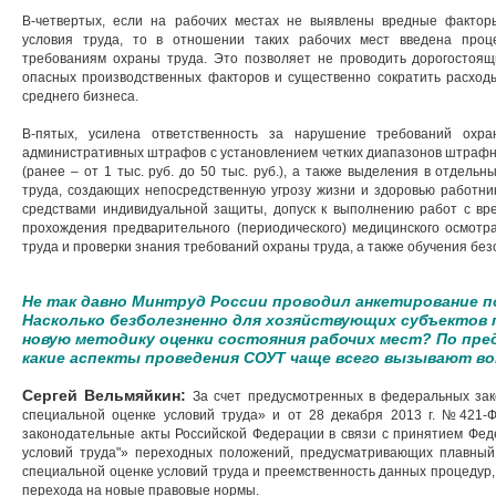
В-четвертых, если на рабочих местах не выявлены вредные фактор
условия труда, то в отношении таких рабочих мест введена проц
требованиям охраны труда. Это позволяет не проводить дорогостоя
опасных производственных факторов и существенно сократить расход
среднего бизнеса.
В-пятых, усилена ответственность за нарушение требований охр
административных штрафов с установлением четких диапазонов штрафных 
(ранее – от 1 тыс. руб. до 50 тыс. руб.), а также выделения в отдел
труда, создающих непосредственную угрозу жизни и здоровью работник
средствами индивидуальной защиты, допуск к выполнению работ с вр
прохождения предварительного (периодического) медицинского осмотр
труда и проверки знания требований охраны труда, а также обучения 
Не так давно Минтруд России проводил анкетирование п
Насколько безболезненно для хозяйствующих субъектов 
новую методику оценки состояния рабочих мест? По пр
какие аспекты проведения СОУТ чаще всего вызывают в
Сергей Вельмяйкин:
За счет предусмотренных в федеральных зак
специальной оценке условий труда» и от 28 декабря 2013 г. №421-
законодательные акты Российской Федерации в связи с принятием Фед
условий труда"» переходных положений, предусматривающих плавный
специальной оценке условий труда и преемственность данных процедур,
перехода на новые правовые нормы.