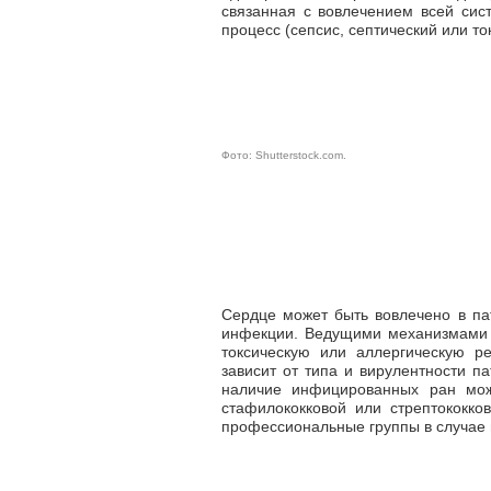
связанная с вовлечением всей сис
процесс (сепсис, септический или то
Фото:
Shutterstock.com
.
Сердце может быть вовлечено в пат
инфекции. Ведущими механизмами 
токсическую или аллергическую р
зависит от типа и вирулентности п
наличие инфицированных ран мож
стафилококковой или стрептококк
профессиональные группы в случае