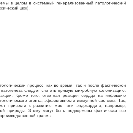
темы в целом в системный генерализованный патологический
ксический шок).
ологический процесс, как во время, так и после фактической
патогенеза следует считать прямую микробную колонизацию,
еакции. Кроме того, ответная реакция сердца на инфекцию
атологического агента, эффективности иммунной системы. Так,
ет привести к развитию мио- или эндокардита, например,
овой природы. Этому могут быть подвержены фактически все
 производственной травмы.