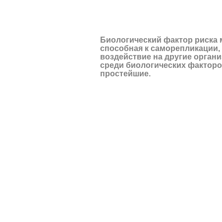
Биологический фактор риска может быть определен как биологи
организмы, и особенно на человека.
Биологический фактор риска 
способная к саморепликации,
воздействие на другие органи
среди биологических факторов
простейшие
.