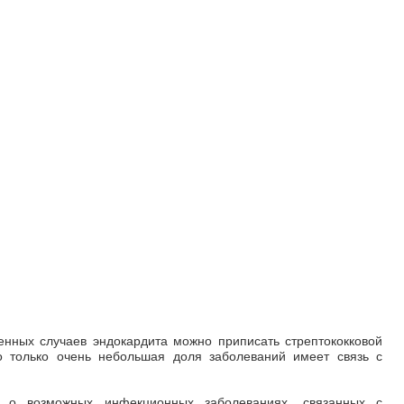
енных случаев эндокардита можно приписать стрептококковой
о только очень небольшая доля заболеваний имеет связь с
о возможных инфекционных заболеваниях, связанных с