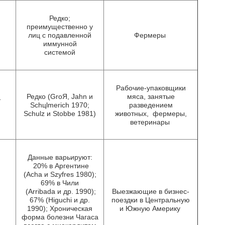
Редко;
преимущественно у
т
лиц с подавленной
Фермеры
иммунной
системой
Рабочие-упаковщики
Редко (GroЯ, Jahn и
мяса, занятые
т
Schцlmerich 1970;
разведением
Schulz и Stobbe 1981)
животных, фермеры,
ветеринары
Данные варьируют:
20% в Аргентине
(Acha и Szyfres 1980);
69% в Чили
(Arribada и др. 1990);
Выезжающие в бизнес-
67% (Higuchi и др.
поездки в Центральную
1990); Хроническая
и Южную Америку
форма болезни Чагаса