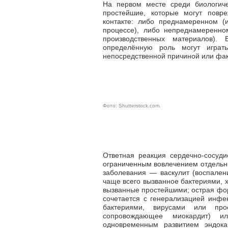
На первом месте среди биологиче
простейшие, которые могут повре
контакте: либо преднамеренном (
процессе), либо непреднамеренно
производственных материалов).
определённую роль могут играт
непосредственной причиной или фа
Фото:
Shutterstock.com
.
Ответная реакция сердечно-сосуди
ограниченным вовлечением отдельн
заболевания — васкулит (воспалени
чаще всего вызванное бактериями, х
вызванные простейшими; острая фор
сочетается с генерализацией инфе
бактериями, вирусами или прос
сопровождающее миокардит) и
одновременным развитием эндокар