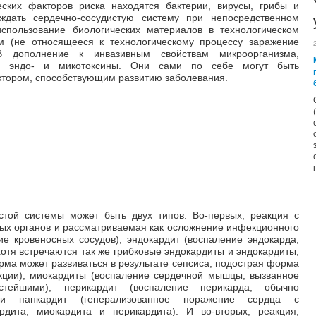
ских факторов риска находятся бактерии, вирусы, грибы и
ждать сердечно-сосудистую систему при непосредственном
использование биологических материалов в технологическом
м (не относящееся к технологическому процессу заражение
 В дополнение к инвазивным свойствам микроорганизма,
ь эндо- и микотоксины. Они сами по себе могут быть
ктором, способствующим развитию заболевания.
стой системы может быть двух типов. Во-первых, реакция с
ых органов и рассматриваемая как осложнение инфекционного
е кровеносных сосудов), эндокардит (воспаление эндокарда,
отя встречаются так же грибковые эндокардиты и эндокардиты,
ма может развиваться в результате сепсиса, подострая форма
кции), миокардиты (воспаление сердечной мышцы, вызванное
тейшими), перикардит (воспаление перикарда, обычно
ли панкардит (генерализованное поражение сердца с
дита, миокардита и перикардита). И во-вторых, реакция,