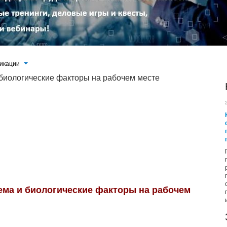
икации
 биологические факторы на рабочем месте
ятся бактерии, вирусы, грибы и простейшие, которые могут повреждать сердечно-сосудистую систему при
вание биологических материалов в технологическом процессе), либо непреднамеренном (не относящееся к
ов).
ема и биологические факторы на рабочем