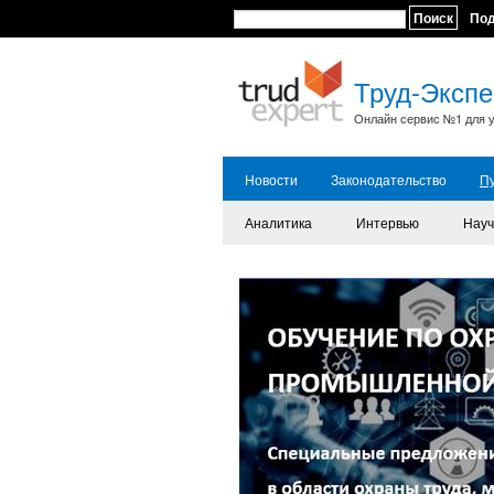
Поиск
По
Труд-Экспе
Онлайн сервис №1 для у
Новости
Законодательство
П
Аналитика
Интервью
Науч