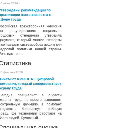
30 июня 2026 г.
Утверждены рекомендации по
организации наставничества в
сфере труда
Российская трехсторонняя комиссия
по регулированию социально-
трудовых отношений утвердила
документ, который многие эксперты
уже назвали системообразующим для
кадровой политики нашей страны.
Речь идет о «...
Статистика
13 февраля 2026 г.
AI-чат-бот KioutCHAT: цифровой
помощник, который совершенствует
охрану труда
Сегодня специалист в области
охраны труда не просто выполняет
контрольную функцию, а помогает
создавать безопасную рабочую
среду, где технологии работают на
благо людей. Бумажный...
Специальная оценка