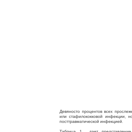
Девяносто процентов всех прослеж
или стафилококковой инфекции, н
посттравматической инфекцией.
Таблица 1 дает представление 