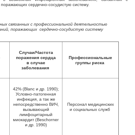
 поражающих сердечно-сосудистую систему.
ных связанных с профессиональной деятельностью
аний, поражающих сердечно-сосудистую систему
Случаи/Частота
е
поражения сердца
Профессиональные
в случае
группы риска
заболевания
42% (Blanc и др. 1990);
Условно-патогенная
инфекция, а так же
,
непосредственно ВИЧ,
Персонал медицинских
,
вызывающий
и социальных служб
т
лимфоцитарный
миокардит (Beschorner
и др. 1990)