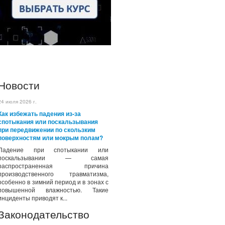
Новости
24 июля 2026 г.
Как избежать падения из-за
спотыкания или поскальзывания
при передвижении по скользким
поверхностям или мокрым полам?
Падение при спотыкании или
поскальзывании — самая
распространенная причина
производственного травматизма,
особенно в зимний период и в зонах с
повышенной влажностью. Такие
инциденты приводят к...
Законодательство