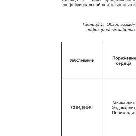
профессиональной деятельностью и
Таблица 1. Обзор возмож
инфекционных заболев
Поражени
е
Заболевани
сердца
Миокардит
СПИД/ВИЧ
Эндокардит
Перикарди