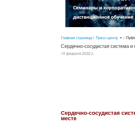
Главная страница
/
Пресс-центр
/
Публ
Сердечно-сосудистая система и
15 февраля 2022 г.
На первом месте среди биологических факторов риска наход
непосредственном контакте: либо преднамеренном (использо
технологическому процессу заражение производственных материал
Сердечно-сосудистая сист
месте