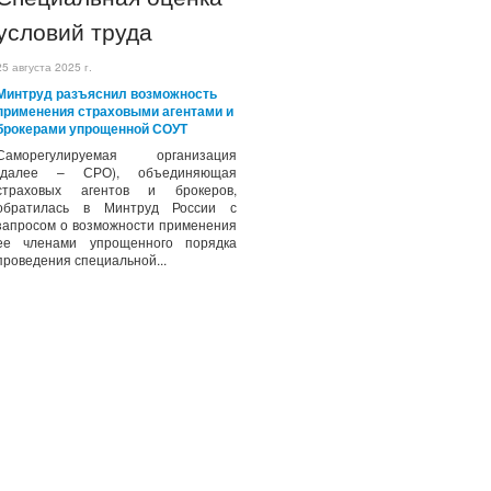
условий труда
25 августа 2025 г.
Минтруд разъяснил возможность
применения страховыми агентами и
брокерами упрощенной СОУТ
Саморегулируемая организация
(далее – СРО), объединяющая
страховых агентов и брокеров,
обратилась в Минтруд России с
запросом о возможности применения
ее членами упрощенного порядка
проведения специальной...