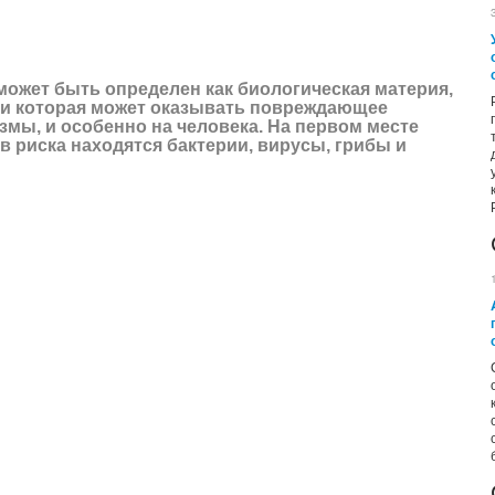
ческая материя, способная к саморепликации, и которая может оказывать повреждающее воздействие на другие
может быть определен как биологическая материя,
 и которая может оказывать повреждающее
змы, и особенно на человека. На первом месте
 риска находятся бактерии, вирусы, грибы и