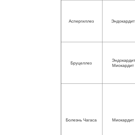
Аспергиллез
Эндокарди
Эндокарди
Бруцеллез
Миокардит
Болезнь Чагаса
Миокардит