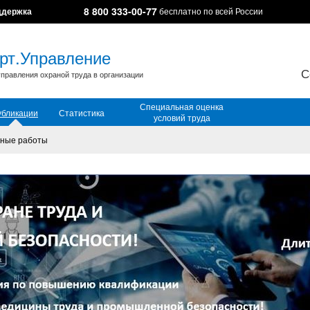
8 800 333-00-77
ддержка
бесплатно по всей России
рт.Управление
С
правления охраной труда в организации
Специальная оценка
убликации
Статистика
условий труда
ные работы