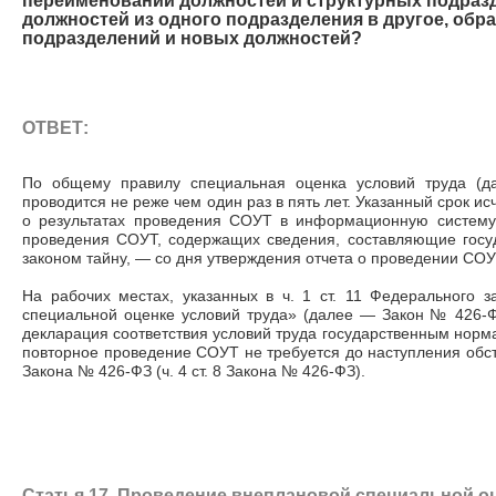
переименовании должностей и структурных подраз
должностей из одного подразделения в другое, об
подразделений и новых должностей?
ОТВЕТ:
По общему правилу специальная оценка условий труда (
проводится не реже чем один раз в пять лет. Указанный срок и
о результатах проведения СОУТ в информационную систему 
проведения СОУТ, содержащих сведения, составляющие гос
законом тайну,
—
со дня утверждения отчета о проведении СОУ
На рабочих местах, указанных в ч. 1 ст. 11 Федерального 
специальной оценке условий труда» (далее — Закон № 426-Ф
декларация соответствия условий труда государственным норм
повторное проведение СОУТ не требуется до наступления обстоя
Закона № 426-ФЗ (ч. 4 ст. 8 Закона № 426-ФЗ).
Статья 17. Проведение внеплановой специальной о