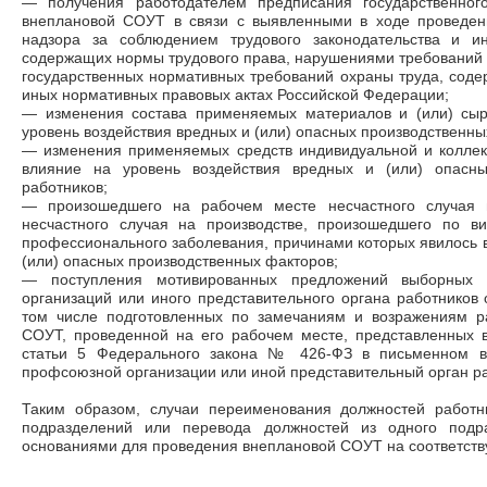
— получения работодателем предписания государственног
внеплановой СОУТ в связи с выявленными в ходе проведен
надзора за соблюдением трудового законодательства и и
содержащих нормы трудового права, нарушениями требований
государственных нормативных требований охраны труда, сод
иных нормативных правовых актах Российской Федерации;
— изменения состава применяемых материалов и (или) сыр
уровень воздействия вредных и (или) опасных производственны
— изменения применяемых средств индивидуальной и коллект
влияние на уровень воздействия вредных и (или) опасны
работников;
— произошедшего на рабочем месте несчастного случая н
несчастного случая на производстве, произошедшего по в
профессионального заболевания, причинами которых явилось в
(или) опасных производственных факторов;
—
поступления мотивированных предложений
выборных 
организаций или иного представительного органа работников
том числе подготовленных по замечаниям и возражениям ра
СОУТ, проведенной на его рабочем месте, представленных в
статьи 5 Федерального закона № 426-ФЗ в письменном в
профсоюзной организации или иной представительный орган ра
Таким образом, случаи переименования должностей работн
подразделений или перевода должностей из одного подр
основаниями для проведения внеплановой СОУТ на соответств