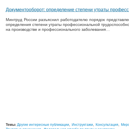
Документооборот: определение степени утраты професс
Минтруд России разъяснил работодателю порядок представле
определения степени утраты профессиональной трудоспособнос
на производстве и профессионального заболевания…
Темы:
Другие интересные публикации
,
Инструктажи
,
Консультация
,
Меро
Трудовые отношения
,
Федеральная служба по труду и занятости