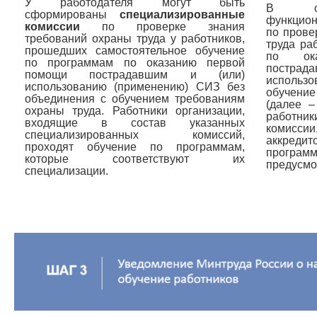
У работодателя могут быть
В орг
сформированы
специализированные
функцио
комиссии
по проверке знания
по прове
требований охраны труда у работников,
труда ра
прошедших самостоятельное обучение
по ок
по программам по оказанию первой
постр
помощи пострадавшим и (или)
использ
использованию (применению) CИЗ без
обучени
объединения с обучением требованиям
(далее –
охраны труда. Работники организации,
работник
входящие в состав указанных
комисс
специализированных комиссий,
аккредит
проходят обучение по программам,
программ
которые соответствуют их
предусмо
специализации.