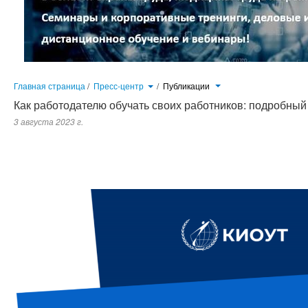
Главная страница
/
Пресс-центр
/
Публикации
Как работодателю обучать своих работников: подробный
3 августа 2023 г.
Прошло уже более полугода с момента вступления в силу Правил обуч
требований охраны труда, утвержденных Постановлением Правительст
2021 года № 2464 (далее – Правила обучения), кардинально изменив
подготовки работников по охране труда, но вопросы адаптации к новым
актуальными...
ы