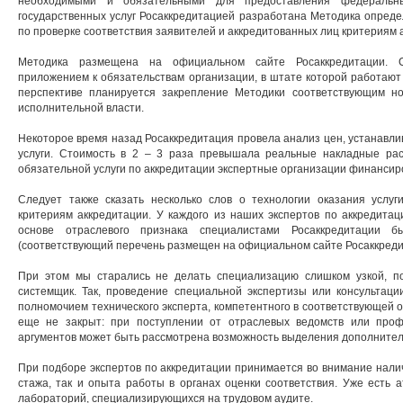
необходимыми и обязательными для предоставления федеральны
государственных услуг Росаккредитацией разработана Методика опреде
по проверке соответствия заявителей и аккредитованных лиц критериям 
Методика размещена на официальном сайте Росаккредитации. 
приложением к обязательствам организации, в штате которой работают
перспективе планируется закрепление Методики соответствующим н
исполнительной власти.
Некоторое время назад Росаккредитация провела анализ цен, устанавли
услуги. Стоимость в 2 – 3 раза превышала реальные накладные рас
обязательной услуги по аккредитации экспертные организации финансир
Следует также сказать несколько слов о технологии оказания услуг
критериям аккредитации. У каждого из наших экспертов по аккредитац
основе отраслевого признака специалистами Росаккредитации 
(соответствующий перечень размещен на официальном сайте Росаккреди
При этом мы старались не делать специализацию слишком узкой, по
системщик. Так, проведение специальной экспертизы или консультаци
полномочием технического эксперта, компетентного в соответствующей 
еще не закрыт: при поступлении от отраслевых ведомств или про
аргументов может быть рассмотрена возможность выделения дополните
При подборе экспертов по аккредитации принимается во внимание налич
стажа, так и опыта работы в органах оценки соответствия. Уже есть 
лабораторий, специализирующихся на трудовом аудите.