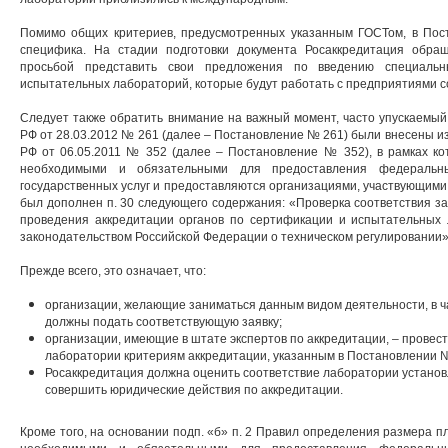
Помимо общих критериев, предусмотренных указанным ГОСТом, в Пос
специфика. На стадии подготовки документа Росаккредитация обра
просьбой представить свои предложения по введению специальн
испытательных лабораторий, которые будут работать с предприятиями 
Следует также обратить внимание на важный момент, часто упускаемый
РФ от 28.03.2012 № 261 (далее – Постановление № 261) были внесены и
РФ от 06.05.2011 № 352 (далее – Постановление № 352), в рамках ко
необходимыми и обязательными для предоставления федеральны
государственных услуг и предоставляются организациями, участвующими 
был дополнен п. 30 следующего содержания: «Проверка соответствия за
проведения аккредитации органов по сертификации и испытательных л
законодательством Российской Федерации о техническом регулировании»
Прежде всего, это означает, что:
организации, желающие заниматься данным видом деятельности, в ча
должны подать соответствующую заявку;
организации, имеющие в штате экспертов по аккредитации, – провест
лаборатории критериям аккредитации, указанным в Постановлении 
Росаккредитация должна оценить соответствие лаборатории устано
совершить юридические действия по аккредитации.
Кроме того, на основании подп. «б» п. 2 Правил определения размера п