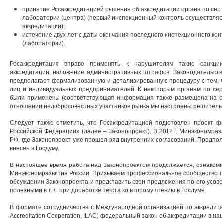
принятие Росаккредитацией решения об аккредитации органа по се
лаборатории (центра) (первый инспекционный контроль осуществляет
аккредитации);
истечение двух лет с даты окончания последнего инспекционного ко
(лаборатории).
Росаккредитация вправе применять к нарушителям такие санкци
аккредитации, наложение административных штрафов. Законодательств
предполагает формализованную и детализированную процедуру с тем, 
лиц и индивидуальных предпринимателей. К некоторым органам по сер
были применены (соответствующая информация также размещена на о
отношении недобросовестных участников рынка мы настроены решитель
Следует также отметить, что Росаккредитацией подготовлен проект ф
Российской Федерации» (далее – Законопроект). В 2012 г. Минэкономраз
РФ, где Законопроект уже прошел ряд внутренних согласований. Предпол
внесен в Госдуму.
В настоящее время работа над Законопроектом продолжается, ознаком
Минэкономразвития России. Призываем профессиональное сообщество п
обсуждении Законопроекта и представить свои предложения по его усов
полезными в т. ч. при доработке текста ко второму чтению в Госдуме.
В формате сотрудничества с Международной организацией по аккредитаци
Accreditation Cooperation, ILAC) федеральный закон об аккредитации в н