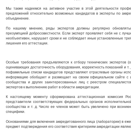
Мы также надеемся на активное участие в этой деятельности проф
предложений относительно возможных кандидатов в эксперты по аккре
объединение.
По нашему мнению, ряды экспертов должны регулярно обновляться
презумпцией добросовестности. Если эксперт проявляет себя не с луч
необъективен, нарушает сроки и не соблюдает иные установленные треб
лишения его аттестации.
Особые требования предъявляются к отбору технических экспертов (о
оценивающих достаточность оборудования, корректность показаний и т. 
пофамильные списки кандидатов представляют отраслевые органы испо
информацию обобщает и размещает на своем официальном сайте с 
сообщества и других заинтересованных лиц с реестром специалистов
экспертов к выполнению работ в области аккредитации.
К
настоящему моменту сформирована аттестационная комиссия Роса
представители соответствующих федеральных органов исполнительной 
сообщества и т. д. Число ее членов может быть увеличено при возник
специфики.
Основаниями для включения аккредитованного лица (лаборатории) в еже
предмет подтверждения его соответствия критериям аккредитации являю