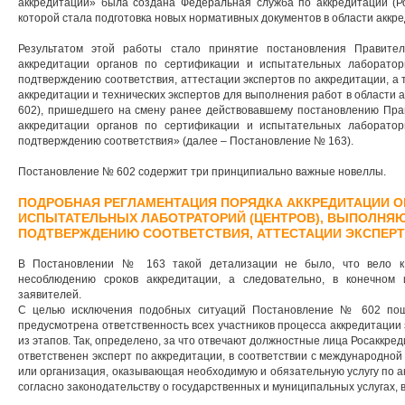
аккредитации» была создана Федеральная служба по аккредитации (Ро
которой стала подготовка новых нормативных документов в области аккр
Результатом этой работы стало принятие постановления Правит
аккредитации органов по сертификации и испытательных лаборато
подтверждению соответствия, аттестации экспертов по аккредитации, а 
аккредитации и технических экспертов для выполнения работ в области
602), пришедшего на смену ранее действовавшему постановлению Пра
аккредитации органов по сертификации и испытательных лаборато
подтверждению соответствия» (далее – Постановление № 163).
Постановление № 602 содержит три принципиально важные новеллы.
ПОДРОБНАЯ РЕГЛАМЕНТАЦИЯ ПОРЯДКА АККРЕДИТАЦИИ О
ИСПЫТАТЕЛЬНЫХ ЛАБОТРАТОРИЙ (ЦЕНТРОВ), ВЫПОЛНЯ
ПОДТВЕРЖДЕНИЮ СООТВЕТСТВИЯ, АТТЕСТАЦИИ ЭКСПЕРТ
В Постановлении № 163 такой детализации не было, что вело к
несоблюдению сроков аккредитации, а следовательно, в конечном
заявителей.
С целью исключения подобных ситуаций Постановление № 602 пош
предусмотрена ответственность всех участников процесса аккредитации
из этапов. Так, определено, за что отвечают должностные лица Росаккред
ответственен эксперт по аккредитации, в соответствии с международной
или организация, оказывающая необходимую и обязательную услугу по 
согласно законодательству о государственных и муниципальных услугах, в