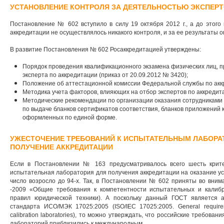
УСТАНОВЛЕНИЕ КОНТРОЛЯ ЗА ДЕЯТЕЛЬНОСТЬЮ ЭКСПЕРТ
Постановление № 602 вступило в силу 19 октября 2012 г., а до этого
аккредитации не осуществлялось никакого контроля, и за ее результаты о
В развитие Постановления № 602 Росаккредитацией утверждены:
Порядок проведения квалификационного экзамена физических лиц, 
эксперта по аккредитации (приказ от 20.09.2012 № 3420);
Положение об аттестационной комиссии Федеральной службы по аккр
Методика учета факторов, влияющих на отбор экспертов по аккредита
Методические рекомендации по организации оказания сотрудниками 
по выдаче бланков сертификатов соответствия, бланков приложений 
оформленных по единой форме.
УЖЕСТОЧЕНИЕ ТРЕБОВАНИЙ К ИСПЫТАТЕЛЬНЫМ ЛАБОРА
ПОЛУЧЕНИЕ АККРЕДИТАЦИИ
Если в Постановлении № 163 предусматривалось всего шесть крите
испытательная лаборатория для получения аккредитации на оказание ус
число возросло до 94-х. Так, в Постановлении № 602 приняты во вн
-2009 «Общие требования к компетентности испытательных и калиб
правил юридической техники). А поскольку данный ГОСТ является 
стандарта ИСО/МЭК 17025:2005 (ISO/IEC 17025:2005. General requirem
calibration laboratories), то можно утверждать, что российские требова
лабораторий приблизились к международным.