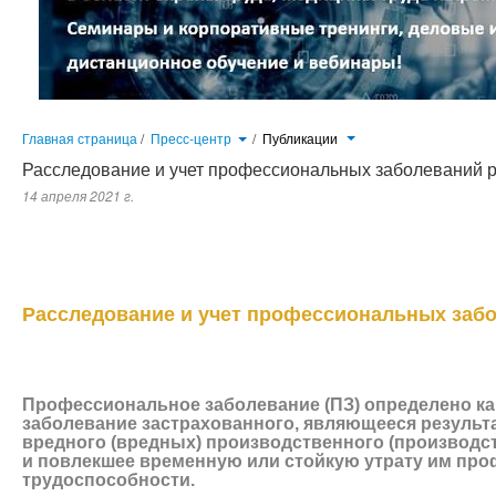
Главная страница
/
Пресс-центр
/
Публикации
Расследование и учет профессиональных заболеваний 
14 апреля 2021 г.
Хроническое профессиональное заболевание (отравление) — заболеван
воздействия на работника вредного производственного фактора (факт
утрату профессиональной трудоспособности. Формы професси
этиологическим (причинным) фактором (например, вибрационная боле
быть установлен только в соответствии с утвержденным Списком профес
Расследование и учет профессиональных заб
Профессиональное заболевание (ПЗ) определено ка
заболевание застрахованного, являющееся результа
вредного (вредных) производственного (производс
и повлекшее временную или стойкую утрату им пр
трудоспособности.