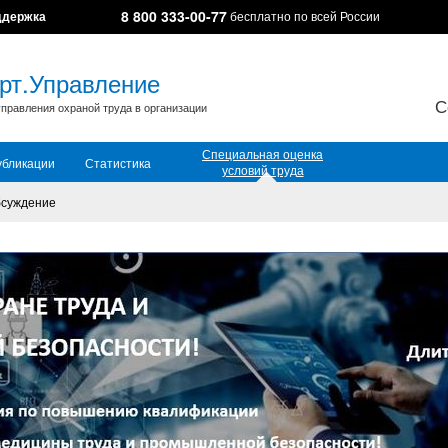
8 800 333-00-77
ддержка
бесплатно по всей России
рт.Управление
С
правления охраной труда в организации
Специальная оценка
убликации
Статистика
условий труда
суждение