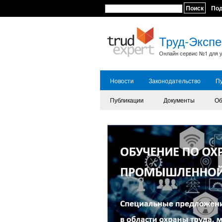
Поиск
По
Труд-Экспе
Онлайн сервис №1 для у
Новости
Законодательство
П
Публикации
Документы
Об