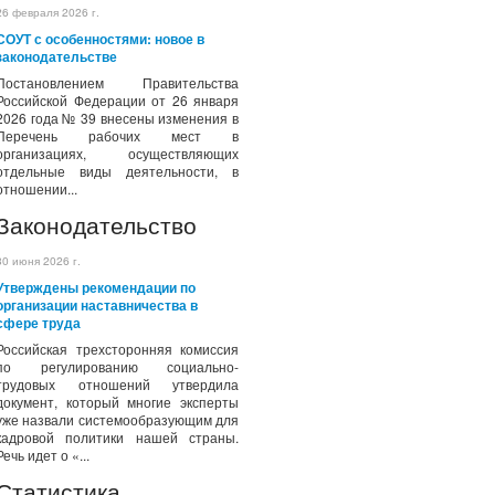
26 февраля 2026 г.
СОУТ с особенностями: новое в
законодательстве
Постановлением Правительства
Российской Федерации от 26 января
2026 года № 39 внесены изменения в
Перечень рабочих мест в
организациях, осуществляющих
отдельные виды деятельности, в
отношении...
Законодательство
30 июня 2026 г.
Утверждены рекомендации по
организации наставничества в
сфере труда
Российская трехсторонняя комиссия
по регулированию социально-
трудовых отношений утвердила
документ, который многие эксперты
уже назвали системообразующим для
кадровой политики нашей страны.
Речь идет о «...
Статистика