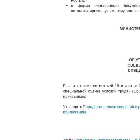
Роструд;
в форме электронного документ
автоматизированную систему анализа 
МИНИСТЕР
ОБ У
СВЕДЕ
СПЕЦ
В соответствии со статьей 18 и частью
специальной оценке условий труда» (Соб
приказываю:
Утвердить
Порядок передачи сведений о р
приложению
.
Документы
,
Законодательство
,
Ин