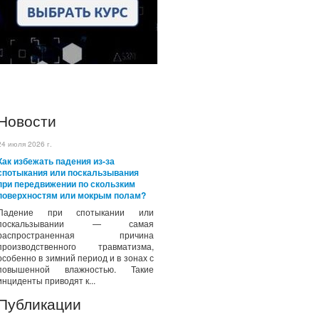
Новости
24 июля 2026 г.
Как избежать падения из-за
спотыкания или поскальзывания
при передвижении по скользким
поверхностям или мокрым полам?
Падение при спотыкании или
поскальзывании — самая
распространенная причина
производственного травматизма,
особенно в зимний период и в зонах с
повышенной влажностью. Такие
инциденты приводят к...
Публикации