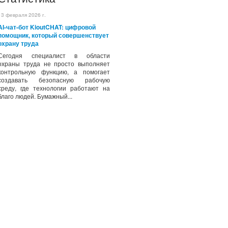
13 февраля 2026 г.
AI-чат-бот KioutCHAT: цифровой
помощник, который совершенствует
охрану труда
Сегодня специалист в области
охраны труда не просто выполняет
контрольную функцию, а помогает
создавать безопасную рабочую
среду, где технологии работают на
благо людей. Бумажный...