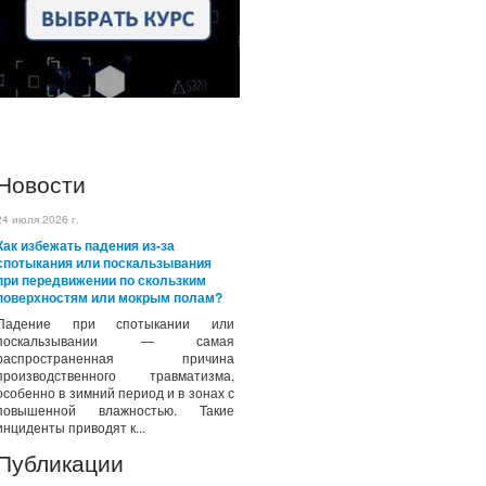
Новости
24 июля 2026 г.
Как избежать падения из-за
спотыкания или поскальзывания
при передвижении по скользким
поверхностям или мокрым полам?
Падение при спотыкании или
поскальзывании — самая
распространенная причина
производственного травматизма,
особенно в зимний период и в зонах с
повышенной влажностью. Такие
инциденты приводят к...
Публикации