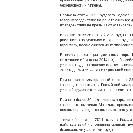
права каждого работника на справедливые
безопасности и гигиены.
Согласно статьи 209 Трудового кодекса 
которых воздействие на работающих вред
их воздействия не превышают установлен
В соответствии со статьей 212 Трудовог
работников об условиях и охране труда 
гарантиях, полагающихся им компенсация
В целях реализации указанных норм К
Федерации с 1 января 2014 года в Росси
условий труда на рабочих местах – спец
2013 года № 426-ФЗ «О специальной оценк
Принят также Федеральный закон от 2
законодательные акты Российской Федер
условий труда»,которым внесены соответс
Принято более 30 подзаконных норматив
законов, в том числе Методика проведе
опасных производственных факторов, утв
Таким образом, в 2014 году в Россий
работодателей к улучшению условий труд
безопасными условиями труда.