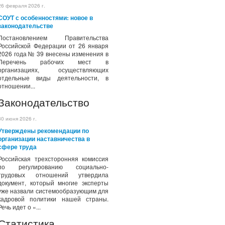
26 февраля 2026 г.
СОУТ с особенностями: новое в
законодательстве
Постановлением Правительства
Российской Федерации от 26 января
2026 года № 39 внесены изменения в
Перечень рабочих мест в
организациях, осуществляющих
отдельные виды деятельности, в
отношении...
Законодательство
30 июня 2026 г.
Утверждены рекомендации по
организации наставничества в
сфере труда
Российская трехсторонняя комиссия
по регулированию социально-
трудовых отношений утвердила
документ, который многие эксперты
уже назвали системообразующим для
кадровой политики нашей страны.
Речь идет о «...
Статистика