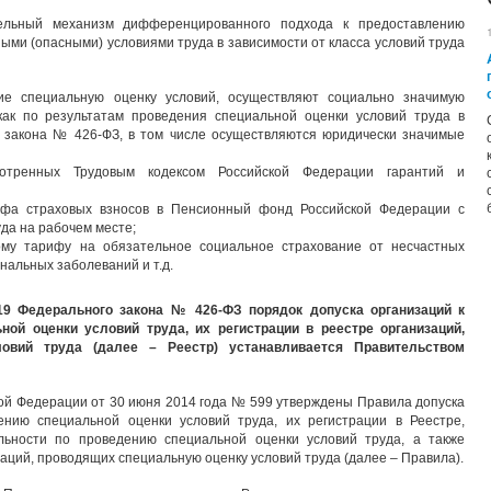
ельный механизм дифференцированного подхода к предоставлению
ными (опасными) условиями труда в зависимости от класса условий труда
щие специальную оценку условий, осуществляют социально значимую
как по результатам проведения специальной оценки условий труда в
о закона № 426-ФЗ, в том числе осуществляются юридически значимые
мотренных Трудовым кодексом Российской Федерации гарантий и
ифа страховых взносов в Пенсионный фонд Российской Федерации с
уда на рабочем месте;
вому тарифу на обязательное социальное страхование от несчастных
нальных заболеваний и т.д.
 19 Федерального закона № 426-ФЗ порядок допуска организаций к
ной оценки условий труда, их регистрации в реестре организаций,
овий труда (далее – Реестр) устанавливается Правительством
ой Федерации от 30 июня 2014 года № 599 утверждены Правила допуска
ению специальной оценки условий труда, их регистрации в Реестре,
льности по проведению специальной оценки условий труда, а также
аций, проводящих специальную оценку условий труда (далее – Правила).