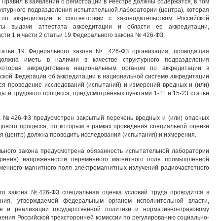
5 Правил в заявлении о регистрации в Реестре должны содержатся, в том
руктурного подразделения испытательной лаборатории (центра), которая
по аккредитации в соответствии с законодательством Российской
ты выдачи аттестата аккредитации и области ее аккредитации,
сти 1 и части 2 статьи 19 Федерального закона № 426-ФЗ.
статьи 19 Федерального закона № 426-ФЗ организация, проводящая
должна иметь в наличии в качестве структурного подразделения
 которая аккредитована национальным органом по аккредитации в
йской Федерации об аккредитации в национальной системе аккредитации
ся проведение исследований (испытаний) и измерений вредных и (или)
ы и трудового процесса, предусмотренных пунктами 1-11 и 15-23 статьи
а №426-ФЗ предусмотрен закрытый перечень вредных и (или) опасных
дового процесса, по которым в рамках проведения специальной оценки
я (центр) должна проводить исследования (испытания) и измерения.
ального закона предусмотрена обязанность испытательной лаборатории
мерения) напряженности переменного магнитного поля промышленной
менного магнитного поля электромагнитных излучений радиочастотного
го закона №426-ФЗ специальная оценка условий труда проводится в
ения, утверждаемой федеральным органом исполнительной власти,
 и реализации государственной политики и нормативно-правовому
мнения Российской трехсторонней комиссии по регулированию социально-