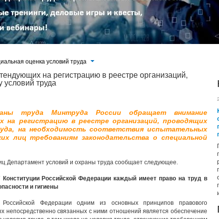
иальная оценка условий труда
тендующих на регистрацию в реестре организаций,
 условий труда
раны труда Минтруда России обращает внимание
х на регистрацию в реестре организаций, проводящих
руда, на необходимость соответствия испытательных
их лиц требованиям законодательства о специальной
лиц Департамент условий и охраны труда сообщает следующее.
37 Конституции Российской Федерации каждый имеет право на труд в
пасности и гигиены
 Российской Федерации одним из основных принципов правового
ых непосредственно связанных с ними отношений является обеспечение