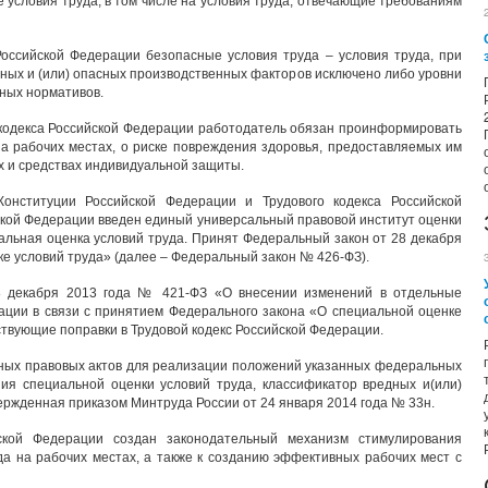
 условия труда, в том числе на условия труда, отвечающие требованиям
Российской Федерации безопасные условия труда – условия труда, при
ных и (или) опасных производственных факторов исключено либо уровни
ных нормативов.
о кодекса Российской Федерации работодатель обязан проинформировать
на рабочих местах, о риске повреждения здоровья, предоставляемых им
х и средствах индивидуальной защиты.
онституции Российской Федерации и Трудового кодекса Российской
йской Федерации введен единый универсальный правовой институт оценки
иальная оценка условий труда. Принят Федеральный закон от 28 декабря
е условий труда» (далее – Федеральный закон № 426-ФЗ).
8 декабря 2013 года № 421-ФЗ «О внесении изменений в отдельные
ации в связи с принятием Федерального закона «О специальной оценке
твующие поправки в Трудовой кодекс Российской Федерации.
ных правовых актов для реализации положений указанных федеральных
ния специальной оценки условий труда, классификатор вредных и(или)
ержденная приказом Минтруда России от 24 января 2014 года № 33н.
ской Федерации создан законодательный механизм стимулирования
а на рабочих местах, а также к созданию эффективных рабочих мест с