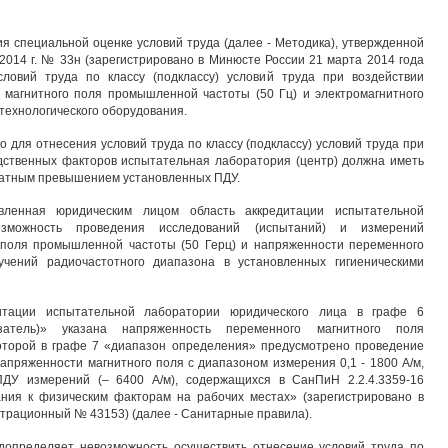
 специальной оценке условий труда (далее - Методика), утвержденной
2014 г. № 33н (зарегистрировано в Минюсте России 21 марта 2014 года
ловий труда по классу (подклассу) условий труда при воздействии
 магнитного поля промышленной частоты (50 Гц) и электромагнитного
технологического оборудования.
о для отнесения условий труда по классу (подклассу) условий труда при
дственных факторов испытательная лаборатория (центр) должна иметь
кратным превышением установленных ПДУ.
вленная юридическим лицом область аккредитации испытательной
зможность проведения исследований (испытаний) и измерений
 поля промышленной частоты (50 Герц) и напряженности переменного
учений радиочастотного диапазона в установленных гигиеническими
дитации испытательной лаборатории юридического лица в графе 6
азатель)» указана напряженность переменного магнитного поля
оторой в графе 7 «диапазон определения» предусмотрено проведение
апряженности магнитного поля с диапазоном измерения 0,1 - 1800 А/м,
ПДУ измерений (– 6400 А/м), содержащихся в СанПиН 2.2.4.3359-16
ния к физическим факторам на рабочих местах» (зарегистрировано в
истрационный № 43153) (далее - Санитарные правила).
допределяет невозможность осуществить отнесение условий труда по