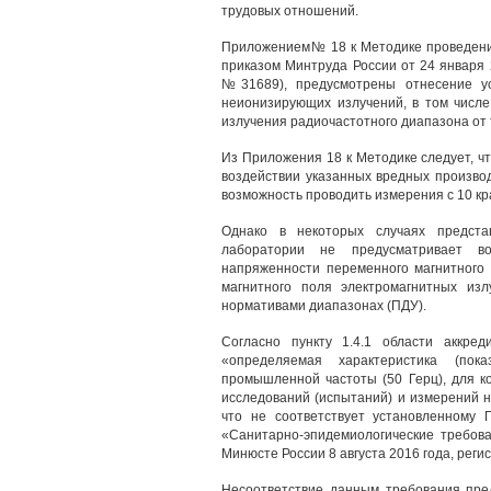
трудовых отношений.
Приложением№ 18 к Методике проведения
приказом Минтруда России от 24 января 
№31689), предусмотрены отнесение ус
неионизирующих излучений, в том числе
излучения радиочастотного диапазона от 
Из Приложения 18 к Методике следует, чт
воздействии указанных вредных произво
возможность проводить измерения с 10 
Однако в некоторых случаях предста
лаборатории не предусматривает во
напряженности переменного магнитного
магнитного поля электромагнитных изл
нормативами диапазонах (ПДУ).
Согласно пункту 1.4.1 области аккре
«определяемая характеристика (пок
промышленной частоты (50 Герц), для к
исследований (испытаний) и измерений н
что не соответствует установленному 
«Санитарно-эпидемиологические требова
Минюсте России 8 августа 2016 года, рег
Несоответствие данным требования пре