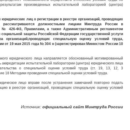
 результатам произведенных испытательной лабораторией (центра)
я юридических лиц о регистрации в реестре организаций, проводящих
а, рассматриваются должностными лицами Минтруда России в
м № 426-ФЗ, Правилами, а также Административным регламентом
и социальной защиты Российской Федерации государственной услуги
 организаций,проводящих специальную оценку условий труда,
 от 19 мая 2015 года № 304 н (зарегистрирован Минюстом России 10
акого юридического лица направляется обоснованный мотивированный
сть аккредитации испытательной лаборатории (центра) юридического лица
ательства о специальной оценке условий труда (ст. 19, 13, 12, 3
ие 18 Методики проведения специальной оценки условий труда.
идическое лицо вправе после устранения замечаний повторно подать
ацию в реестре организаций, проводящих специальную оценку условий
Источник:
официальный сайт Минтруда России