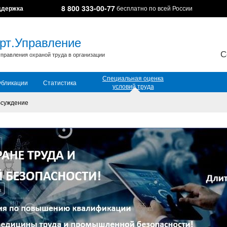
8 800 333-00-77
ддержка
бесплатно по всей России
рт.Управление
С
правления охраной труда в организации
Специальная оценка
убликации
Статистика
условий труда
суждение