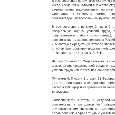
В соответствии с подпунктом «д» пункта 
числе, сведения о наличии в качестве ст
аккредитована национальным органом 
Федерации, с указанием номера, да
соответствующей требованиям пункта 3 ча
В соответствии с пунктом 3 части 1 
специальную оценку условий труда, 
испытательную лабораторию (центр),
соответствии с законодательством Росси
и областью аккредитации которой являет
опасных факторов производственной сред
13 Федерального закона № 426-ФЗ.
Частью 3 статьи 13 Федерального закон
факторов производственной среды и тру
условий труда испытательная лаборатори
Пунктами 6, 8 части 3 статьи 13 Федер
(центра) проводить исследования (из
частоты (50 Герц) и напряженности пере
диапазона.
Согласно части 3 статьи 8 Федерально
соответствии с методикой ее провед
осуществляющим функции по выработке
регулированию в сфере труда, с учетом 