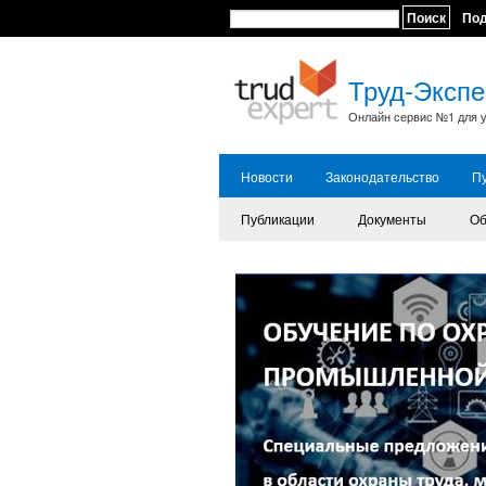
Поиск
По
Труд-Экспе
Онлайн сервис №1 для у
Новости
Законодательство
П
Публикации
Документы
Об