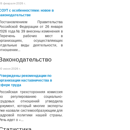
26 февраля 2026 г.
СОУТ с особенностями: новое в
законодательстве
Постановлением Правительства
Российской Федерации от 26 января
2026 года № 39 внесены изменения в
Перечень рабочих мест в
организациях, осуществляющих
отдельные виды деятельности, в
отношении...
Законодательство
30 июня 2026 г.
Утверждены рекомендации по
организации наставничества в
сфере труда
Российская трехсторонняя комиссия
по регулированию социально-
трудовых отношений утвердила
документ, который многие эксперты
уже назвали системообразующим для
кадровой политики нашей страны.
Речь идет о «...
Статистика