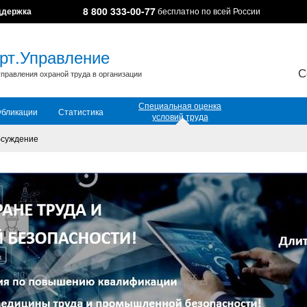
8 800 333-00-77
ддержка
бесплатно по всей России
рт.Управление
С
правления охраной труда в организации
Специальная оценка
убликации
Статистика
условий труда
суждение