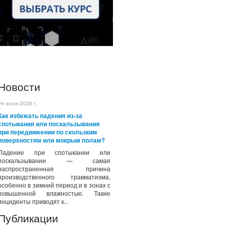
Новости
24 июля 2026 г.
Как избежать падения из-за
спотыкания или поскальзывания
при передвижении по скользким
поверхностям или мокрым полам?
Падение при спотыкании или
поскальзывании — самая
распространенная причина
производственного травматизма,
особенно в зимний период и в зонах с
повышенной влажностью. Такие
инциденты приводят к...
Публикации