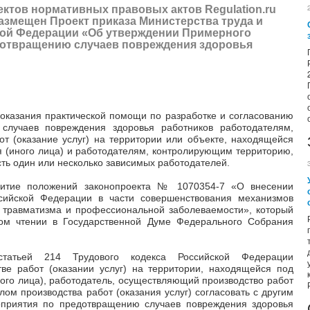
ектов нормативных правовых актов
Regulation.ru
азмещен Проект приказа Министерства труда и
ой Федерации «Об утверждении Примерного
дотвращению случаев повреждения здоровья
 оказания практической помощи по разработке и согласованию
случаев повреждения здоровья работников работодателям,
т (оказание услуг) на территории или объекте, находящейся
я (иного лица) и работодателям, контролирующим территорию,
ть один или несколько зависимых работодателей.
звитие положений законопроекта № 1070354-7 «О внесении
сийской Федерации в части совершенствования механизмов
 травматизма и профессиональной заболеваемости», который
ром чтении в Государственной Думе Федерального Собрания
статьей 214 Трудового кодекса Российской Федерации
тве работ (оказании услуг) на территории, находящейся под
ного лица), работодатель, осуществляющий производство работ
алом производства работ (оказания услуг) согласовать с другим
приятия по предотвращению случаев повреждения здоровья