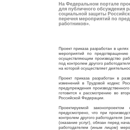
На Федеральном портале про
для публичного обсуждения р
социальной защиты Российск
перечня мероприятий по пре
работников».
Проект приказа разработан в целях
мероприятий по предотвращению 
осуществляющим производство рабо
под контролем другого работодател
на которой осуществляет деятельнос
Проект приказа разработан в ра
изменений в Трудовой кодекс Рос
предупреждения производственного
готовится к рассмотрению во вто
Российской Федерации.
Проектируемой законопроектом 
предусмотрено, что при производс
контролем другого работодателя (и
(оказание услуг), обязан перед нач
работодателем (иным лицом) меро