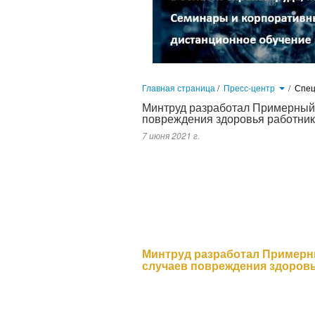
Главная страница
/
Пресс-центр
/
Спец
Минтруд разработал Примерный
повреждения здоровья работни
7 июня 2021 г.
На Федеральном портале проектов нор
размещен Проект приказа Министерства
Примерного перечня мероприятий по пре
Минтруд разработал Примерн
случаев повреждения здоров