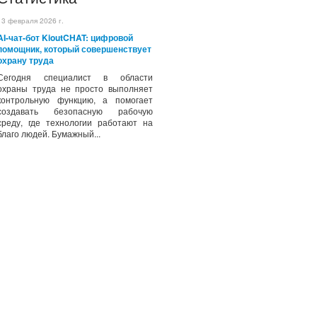
13 февраля 2026 г.
AI-чат-бот KioutCHAT: цифровой
помощник, который совершенствует
охрану труда
Сегодня специалист в области
охраны труда не просто выполняет
контрольную функцию, а помогает
создавать безопасную рабочую
среду, где технологии работают на
благо людей. Бумажный...