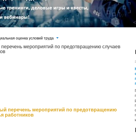
иальная оценка условий труда
 перечень мероприятий по предотвращению случаев
ков
мативных правовых актов Regulation.ru для публичного обсуждения
 труда и социальной защиты Российской Федерации «Об утверждении
дотвращению случаев повреждения здоровья работников».
ый перечень мероприятий по предотвращению
ья работников