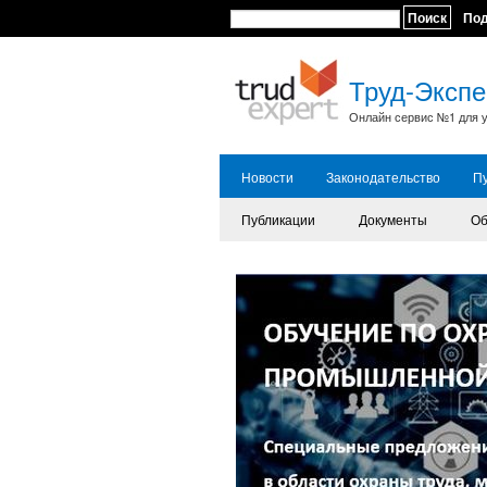
Поиск
По
Труд-Экспе
Онлайн сервис №1 для у
Новости
Законодательство
П
Публикации
Документы
Об