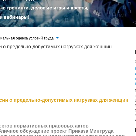
иальная оценка условий труда
и о предельно-допустимых нагрузках для женщин
 нормативных правовых актов Regulation.gov.ru проходит
аза Минтруда России «Об утверждении предельно допустимых
ъеме и перемещении тяжестей вручную».
сии о предельно-допустимых нагрузках для женщин
ектов нормативных правовых актов
личное обсуждение проект Приказа Минтруда