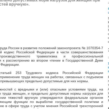
дельно допустимых норм нагрузок для женщин при
стей вручную».
руда России в развитие положений законопроекта № 1070354-7
й кодекс Российской Федерации в части совершенствования
роизводственного травматизма и профессиональной
ся к рассмотрению во втором чтении в Государственной Думе
 Федерации.
статьей 253 Трудового кодекса Российской Федерации
 применение труда женщин на работах, связанных с подъемом
 превышающих предельно допустимые для них нормы.
лжностей с вредными и (или) опасными условиями труда, на
е труда женщин, и предельно допустимые нормы нагрузок для
ии тяжестей вручную утверждаются федеральным органом
ляющим функции по выработке государственной политики и
ию в сфере труда с учетом мнения Российской трехсторонней