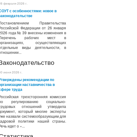
26 февраля 2026 г.
СОУТ с особенностями: новое в
законодательстве
Постановлением Правительства
Российской Федерации от 26 января
2026 года № 39 внесены изменения в
Перечень рабочих мест в
организациях, осуществляющих
отдельные виды деятельности, в
отношении...
Законодательство
30 июня 2026 г.
Утверждены рекомендации по
организации наставничества в
сфере труда
Российская трехсторонняя комиссия
по регулированию социально-
трудовых отношений утвердила
документ, который многие эксперты
уже назвали системообразующим для
кадровой политики нашей страны.
Речь идет о «...
Статистика