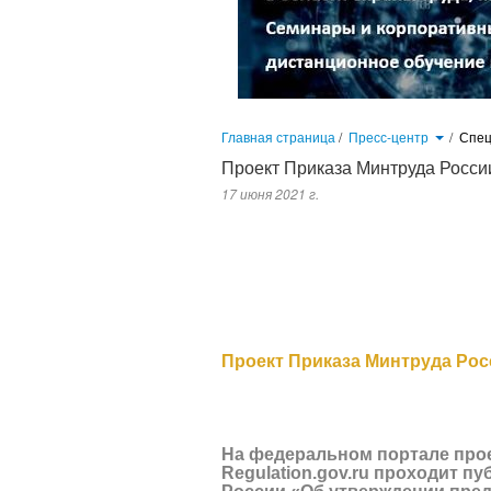
Главная страница
/
Пресс-центр
/
Спец
Проект Приказа Минтруда Росси
17 июня 2021 г.
На федеральном портале проектов
публичное обсуждение проект Прик
норм нагрузок для женщин при под
Проект Приказа Минтруда Рос
На федеральном портале про
Regulation.gov.ru
проходит пуб