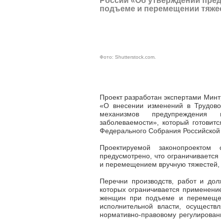
России «Об утверждении пре
подъеме и перемещении тяже
Фото:
Shutterstock.com
.
Проект разработан экспертами Минт
«О внесении изменений в Трудово
механизмов предупреждения п
заболеваемости», который готовит
Федерального Собрания Российской
Проектируемой законопроектом 
предусмотрено, что ограничивается
и перемещением вручную тяжестей,
Перечни производств, работ и до
которых ограничивается применени
женщин при подъеме и перемещен
исполнительной власти, осуществ
нормативно-правовому регулирован