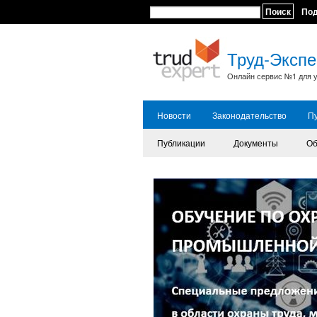
Поиск
По
Труд-Экспе
Онлайн сервис №1 для у
Новости
Законодательство
П
Публикации
Документы
Об