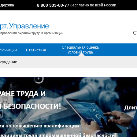
8 800 333-00-77
ддержка
бесплатно по всей России
рт.Управление
С
правления охраной труда в организации
Специальная оценка
убликации
Статистика
условий труда
суждение