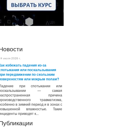
Новости
24 июля 2026 г.
Как избежать падения из-за
спотыкания или поскальзывания
при передвижении по скользким
поверхностям или мокрым полам?
Падение при спотыкании или
поскальзывании — самая
распространенная причина
производственного травматизма,
особенно в зимний период и в зонах с
повышенной влажностью. Такие
инциденты приводят к...
Публикации