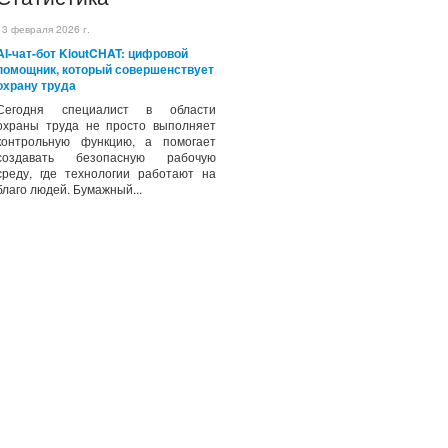
13 февраля 2026 г.
AI-чат-бот KioutCHAT: цифровой
помощник, который совершенствует
охрану труда
Сегодня специалист в области
охраны труда не просто выполняет
контрольную функцию, а помогает
создавать безопасную рабочую
среду, где технологии работают на
благо людей. Бумажный...