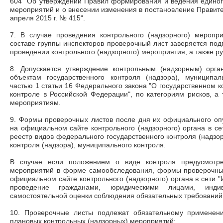
604 "Об утверждении Правил формирования и ведения единог
мероприятий и о внесении изменения в постановление Правите
апреля 2015 г. № 415".
7. В случае проведения контрольного (надзорного) меропр
составе группы инспекторов проверочный лист заверяется под
проведении контрольного (надзорного) мероприятия, а также р
8. Допускается утверждение контрольным (надзорным) орг
объектам государственного контроля (надзора), муниципа
частью 1 статьи 16 Федерального закона "О государственном 
контроле в Российской Федерации", по категориям рисков, а
мероприятиям.
9. Формы проверочных листов после дня их официального о
на официальном сайте контрольного (надзорного) органа в се
реестр видов федерального государственного контроля (надзор
контроля (надзора), муниципального контроля.
В случае если положением о виде контроля предусмотре
мероприятий в форме самообследования, формы проверочны
официальном сайте контрольного (надзорного) органа в сети 
проведение гражданами, юридическими лицами, индив
самостоятельной оценки соблюдения обязательных требований
10. Проверочные листы подлежат обязательному применен
плановых контрольных (надзорных) мероприятий: