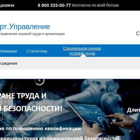
8 800 333-00-77
ддержка
бесплатно по всей России
рт.Управление
С
правления охраной труда в организации
Специальная оценка
убликации
Статистика
условий труда
суждение