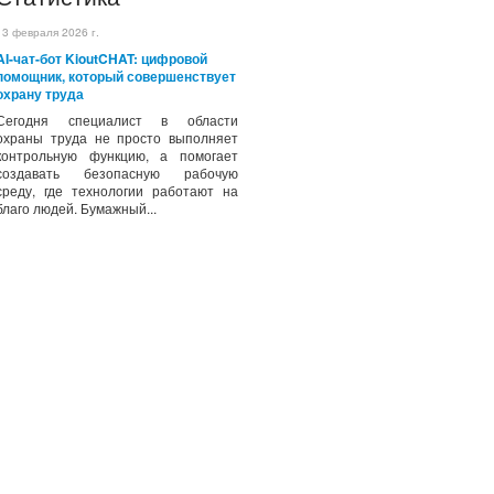
13 февраля 2026 г.
AI-чат-бот KioutCHAT: цифровой
помощник, который совершенствует
охрану труда
Сегодня специалист в области
охраны труда не просто выполняет
контрольную функцию, а помогает
создавать безопасную рабочую
среду, где технологии работают на
благо людей. Бумажный...