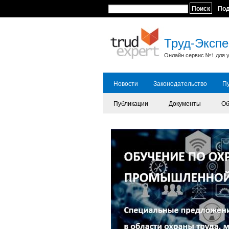
Поиск
По
Труд-Экспе
Онлайн сервис №1 для у
Новости
Законодательство
П
Публикации
Документы
Об