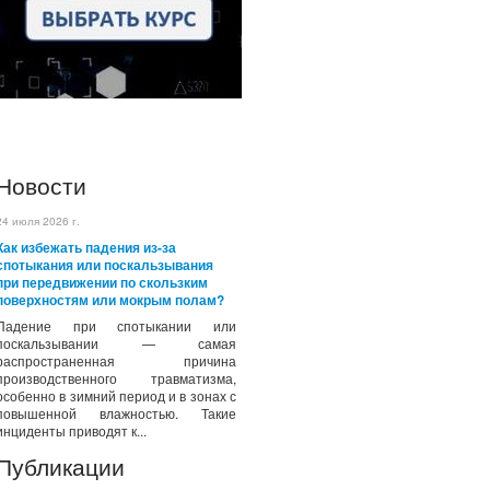
Новости
24 июля 2026 г.
Как избежать падения из-за
спотыкания или поскальзывания
при передвижении по скользким
поверхностям или мокрым полам?
Падение при спотыкании или
поскальзывании — самая
распространенная причина
производственного травматизма,
особенно в зимний период и в зонах с
повышенной влажностью. Такие
инциденты приводят к...
Публикации