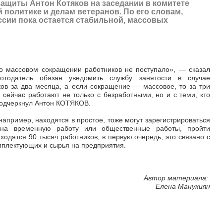
защиты Антон Котяков на заседании в комитете
 политике и делам ветеранов. По его словам,
ссии пока остается стабильной, массовых
о массовом сокращении работников не поступало»,
—
сказал
отодатель обязан уведомить службу занятости в случае
ов за два месяца, а если сокращение
—
массовое, то за три
 сейчас работают не только с безработными, но и с теми, кто
подчеркнул Антон КОТЯКОВ.
 например, находятся в простое, тоже могут зарегистрироваться
я на временную работу или общественные работы, пройти
ходятся 90 тысяч работников, в первую очередь, это связано с
мплектующих и сырья на предприятия.
Автор материала:
Елена Манукиян