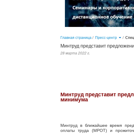
Главная страница
/
Пресс-центр
/
Спец
Минтруд представит предложен
28 марта 2022 г.
Минтруд в ближайшее время представит предложения по увеличен
Котяков в ходе заседания комитета Госдумы по труду и соцполитике
Минтруд представит пред
минимума
Минтруд в ближайшее время пред
оплаты труда (МРОТ) и прожито