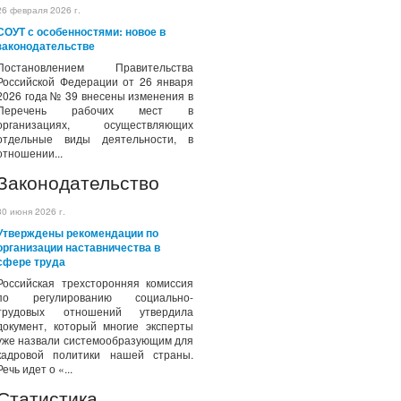
26 февраля 2026 г.
СОУТ с особенностями: новое в
законодательстве
Постановлением Правительства
Российской Федерации от 26 января
2026 года № 39 внесены изменения в
Перечень рабочих мест в
организациях, осуществляющих
отдельные виды деятельности, в
отношении...
Законодательство
30 июня 2026 г.
Утверждены рекомендации по
организации наставничества в
сфере труда
Российская трехсторонняя комиссия
по регулированию социально-
трудовых отношений утвердила
документ, который многие эксперты
уже назвали системообразующим для
кадровой политики нашей страны.
Речь идет о «...
Статистика