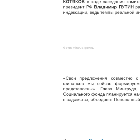
КОТЯКОВ
в ходе заседания комите
президент РФ
Владимир ПУТИН
ра
индексации, ведь темпы реальной и
Фото:
mintrud.gov.ru
.
«Свои предложения совместно с 
финансов мы сейчас формируе
представлены». Глава Минтруда,
Социального фонда планируется нач
в ведомстве, объединят Пенсионный