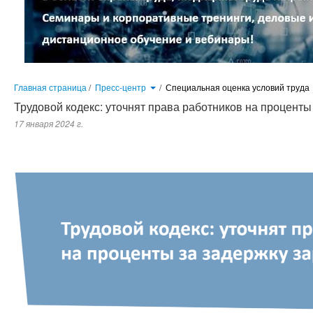
Главная страница
/
Пресс-центр
/
Специальная оценка условий труда
Трудовой кодекс: уточнят права работников на проценты
17 января 2024 г.
В Государственной Думе проходит второе чтение законопроекта, который уточняет права работников на процент
других выплат. В часть первую статьи 236 Трудового кодекса Российской Федерации предполагается внесение изм
будет подлежать взысканию с работодателя в том случае, когда положенные работнику выплаты не были ему начис