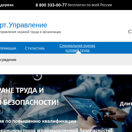
8 800 333-00-77
ддержка
бесплатно по всей России
рт.Управление
С
правления охраной труда в организации
Специальная оценка
убликации
Статистика
условий труда
суждение