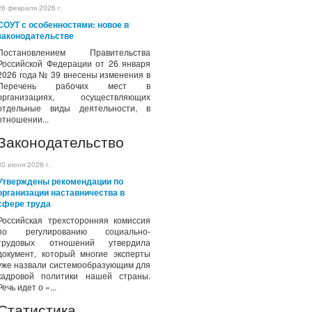
26 февраля 2026 г.
СОУТ с особенностями: новое в
законодательстве
Постановлением Правительства
Российской Федерации от 26 января
2026 года № 39 внесены изменения в
Перечень рабочих мест в
организациях, осуществляющих
отдельные виды деятельности, в
отношении...
Законодательство
30 июня 2026 г.
Утверждены рекомендации по
организации наставничества в
сфере труда
Российская трехсторонняя комиссия
по регулированию социально-
трудовых отношений утвердила
документ, который многие эксперты
уже назвали системообразующим для
кадровой политики нашей страны.
Речь идет о «...
Статистика