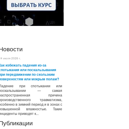
Новости
24 июля 2026 г.
Как избежать падения из-за
спотыкания или поскальзывания
при передвижении по скользким
поверхностям или мокрым полам?
Падение при спотыкании или
поскальзывании — самая
распространенная причина
производственного травматизма,
особенно в зимний период и в зонах с
повышенной влажностью. Такие
инциденты приводят к...
Публикации