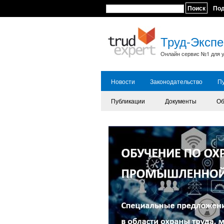
Поиск
По
Труд-Экспе
Онлайн сервис №1 для у
Новости
Законодательство
П
Публикации
Документы
Об