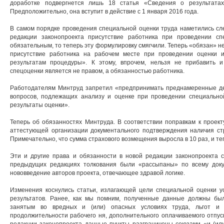
доработке подвергнется лишь 18 статья «Сведения о результатах
Предположительно, она вступит в действие с 1 января 2016 года.
В самом порядке проведения специальной оценки труда наметились с
редакции законопроекта присутствие работника при проведении с
обязательным, то теперь эту формулировку смягчили. Теперь «обязан» н
присутствие работника на рабочем месте при проведении оценки и
результатам процедуры». К этому, впрочем, нельзя не прибавить и
спецоценки является не правом, а обязанностью работника.
Работодателям Минтруд запретил «предпринимать преднамеренные де
вопросов, подлежащих анализу и оценке при проведении специально
результаты оценки».
Теперь об обязанностях Минтруда. В соответствии поправкам к проект
аттестующей организации документального подтверждения наличия стр
Примечательно, что сумма страхового возмещения выросла в 10 раз, и теп
Эти и другие права и обязанности в новой редакции законопроекта с
предыдущих редакциях толкования были «рассыпаны» по всему докум
нововведение авторов проекта, отвечающее здравой логике.
Изменения коснулись статьи, излагающей цели специальной оценки ус
результатов. Ранее, как мы помним, полученные данные должны был
занятым во вредных и (или) опасных условиях труда, льгот и 
продолжительности рабочего ня, дополнительного оплачиваемого отпус