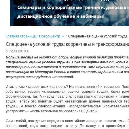
Главная страница
/
Пресс-центр
/
Специальная оценка условий труда
Спецоценка условий труда: коррективы и трансформаци
5 июля 2013 г.
Больше месяца не умолкают споры вокруг второй редакции проекта 
специальной оценке условий труда». Пока эксперты ломают копья о
планомерно видоизменяются и дополняются. Что неудивительно, 
возложенную на Минтруда России в связи со столь кардинальным из
регулированию трудовых отношений.
Итак, о каких коррективах идет речь? Начнем с понятий и терминов. Пом
собственно, термин «специальная оценка условий труда», были изм
формулировки. Так, Минтруд предпочел отказаться от привязки к гигиен
труда. Теперь это понятие будет независимым (ранее применялся те
труда»). А вместо словосочетания «исследовательская (испытательна
употреблять
–
«испытательная лабораториея (центр)».
Само собой, наведение порядка в понятийном аппарате в значительно
разночтений, когда закон вступит в силу. По плану, это произойдет