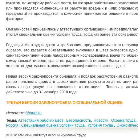
пунктом, по которому рабочие места, на которых работникам предостав
или производятся компенсации за работу во вредных и (или) опасных у
(вредности) не производится, а комиссией принимается решение о про
факторов.
Обязанностей прибавилось у аттестующих организаций: им предполагает
итогам специальной оценки условий труда, тогда как ранее эта обязаннос
Редакции Минтруд подверг и требования, предъявляемые к аттестующе
образом, это касается обязательного включения в штат экспертов одно
санитарно-гигиеническим лабораторным исследованиям, врача по общей г
коммунальной гигиене, врача по радиационной гигиене. Вместе с этим 
экспертов: длительность повышения квалификации снижена вдвое.
Новая версия законопроекта обновила и порядок рассмотрения разногл
ранее неясность царила в сроках действия результатов аттестации ра
оказывающих услуги по проведению аттестации. Теперь с датами
действительно до 31 декабря 2018 года.
ТРЕТЬЯ ВЕРСИЯ ЗАКОНОПРОЕКТА О СПЕЦИАЛЬНОЙ ОЦЕНКЕ
Источник:
8hours.ru
Темы:
Аттестация рабочих мест
,
Безопасность
,
Новости
,
Охрана труда
,
Россия
,
Специальная оценка условий труда
,
Условия труда
,
Экономичес
© 2012 Клинский институт охраны и условий труда