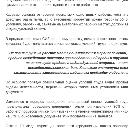
редакции законопроекта данные пункты разграничены союзами «и (или
суммирования в отношении одного и того же работника.
Касаемо условий отнесения нескольких однотипных рабочих мест к 
довольно размытыми, то с внесением корректив можно говорить об от
условиям, работники, занятые на аналогичных рабочих местах, должны 
индивидуальной защиты.
В продолжение темы СИЗ: по новому проекту, если эффективность исп
доказана, будет допускаться снижение класса условий труда на один пункт,
«Условия труда на рабочих местах оцениваются в предположении,
вредное воздействие факторы производственной среды и трудовог
не использует средства индивидуальной защиты, – счит
исследовательского отдела Клинского института охран
га
рантировать защищенность работника необходимо обеспеч
По особому порядку специальная оценка условий труда будет прово
видами деятельности, перечень которых также был установлен Ми
документе.
Изменился и порядок проведения внеплановой оценки условий труд
предполагала проведение переоценки только при изменений 30% от 
рабочего процесса или же при изменений в уровне коллективной или ин
на 5 %. В обновленном документе этих послаблений не значится.
Статья 10 «Идентификация опасности (вредности)» нового законопр