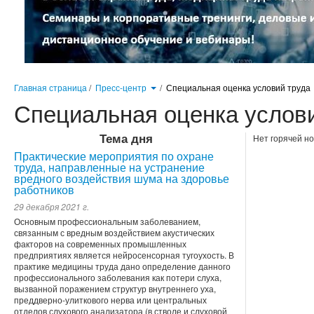
Главная страница
/
Пресс-центр
/
Специальная оценка условий труда
Специальная оценка услов
Тема дня
Нет горячей но
Практические мероприятия по охране
труда, направленные на устранение
вредного воздействия шума на здоровье
работников
29 декабря 2021 г.
Основным профессиональным заболеванием,
связанным с вредным воздействием акустических
факторов на современных промышленных
предприятиях является нейросенсорная тугоухость. В
практике медицины труда дано определение данного
профессионального заболевания как потери слуха,
вызванной поражением структур внутреннего уха,
преддверно-улиткового нерва или центральных
отделов слухового анализатора (в стволе и слуховой