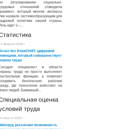
по регулированию социально-
трудовых отношений утвердила
документ, который многие эксперты
уже назвали системообразующим для
кадровой политики нашей страны.
Речь идет о «...
Статистика
13 февраля 2026 г.
AI-чат-бот KioutCHAT: цифровой
помощник, который совершенствует
охрану труда
Сегодня специалист в области
охраны труда не просто выполняет
контрольную функцию, а помогает
создавать безопасную рабочую
среду, где технологии работают на
благо людей. Бумажный...
Специальная оценка
условий труда
25 августа 2025 г.
Минтруд разъяснил возможность