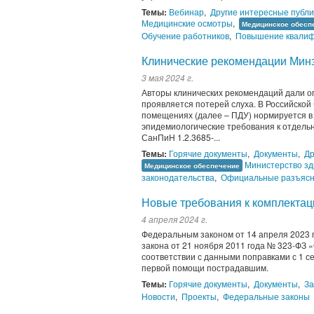
Темы:
Вебинар
,
Другие интересные публ
Медицинские осмотры
,
Медицинское обесп
Обучение работников
,
Повышение квалиф
Клинические рекомендации Мин
3 мая 2024 г.
Авторы клинических рекомендаций дали о
проявляется потерей слуха. В Российско
помещениях (далее – ПДУ) нормируется в
эпидемиологические требования к отдель
СанПиН 1.2.3685-...
Темы:
Горячие документы
,
Документы
,
Др
Министерство зд
Медицинское обеспечение
законодательства
,
Официальные разъяс
Новые требования к комплектац
4 апреля 2024 г.
Федеральным законом от 14 апреля 2023 
закона от 21 ноября 2011 года № 323-ФЗ 
соответствии с данными поправками с 1 с
первой помощи пострадавшим.
Темы:
Горячие документы
,
Документы
,
За
Новости
,
Проекты
,
Федеральные законы