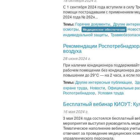
18 октября 2024 г.
С 1 сентября 2024 года вступили в силу 
помощи пострадавшим с применением мед
2024 года № 262н...
Темы:
Горячие документы
,
Другие интере
осмотры
,
Новос
Медицинское обеспечение
индивидуальной защиты
,
Травмобезопасн
Рекомендации Роспотребнадзор
воздуха
28 июня 2024 г.
При наличии кондиционера поддерживайте
рабочем помещении без кондиционера дост
повышении до 29°C — на 2 часа, а если по
Темы:
Другие интересные публикации
,
Зд
охране труда
,
Новости
,
Официальные ра
Роспотребнадзор
,
Условия труда
Бесплатный вебинар КИОУТ: Кул
16 мая 2024 г.
3 мая 2024 года состоялся бесплатный в
мероприятия выступил руководитель меди
Тематическое наполнение вебинара учит
отвечают за проведение медицинских осм
управленческого персонала.