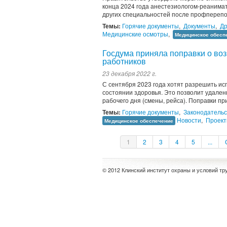
конца 2024 года анестезиологом-реанимат
других специальностей после профперепо
Темы:
Горячие документы
,
Документы
,
Др
Медицинские осмотры
,
Медицинское обесп
Госдума приняла поправки о во
работников
23 декабря 2022 г.
С сентября 2023 года хотят разрешить и
состоянии здоровья. Это позволит удален
рабочего дня (смены, рейса). Поправки при
Темы:
Горячие документы
,
Законодательс
Новости
,
Проек
Медицинское обеспечение
1
2
3
4
5
...
© 2012 Клинский институт охраны и условий тр