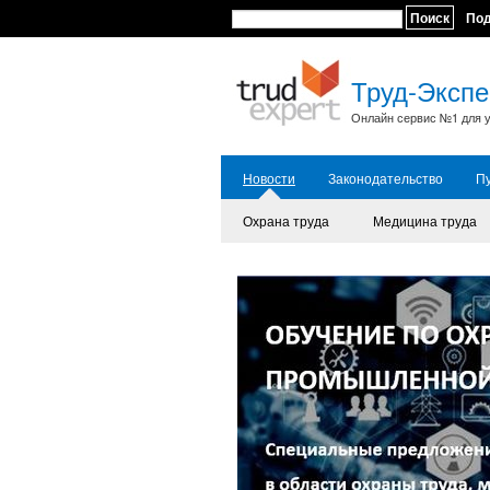
Поиск
По
Труд-Экспе
Онлайн сервис №1 для у
Новости
Законодательство
П
Охрана труда
Медицина труда