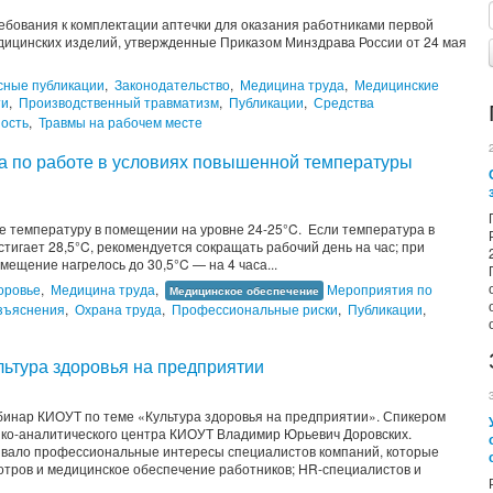
Требования к комплектации аптечки для оказания работниками первой
ицинских изделий, утвержденные Приказом Минздрава России от 24 мая
сные публикации
,
Законодательство
,
Медицина труда
,
Медицинские
ти
,
Производственный травматизм
,
Публикации
,
Средства
ость
,
Травмы на рабочем месте
а по работе в условиях повышенной температуры
 температуру в помещении на уровне 24-25°C. Если температура в
игает 28,5°C, рекомендуется сокращать рабочий день на час; при
мещение нагрелось до 30,5°C — на 4 часа...
оровье
,
Медицина труда
,
Мероприятия по
Медицинское обеспечение
зъяснения
,
Охрана труда
,
Профессиональные риски
,
Публикации
,
ьтура здоровья на предприятии
ебинар КИОУТ по теме «Культура здоровья на предприятии». Спикером
ко-аналитического центра КИОУТ Владимир Юрьевич Доровских.
ывало профессиональные интересы специалистов компаний, которые
отров и медицинское обеспечение работников; HR-специалистов и