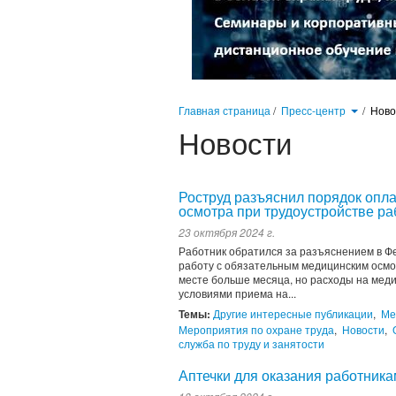
Главная страница
/
Пресс-центр
/
Нов
Новости
Роструд разъяснил порядок опл
осмотра при трудоустройстве ра
23 октября 2024 г.
Работник обратился за разъяснением в Фе
работу с обязательным медицинским осмот
месте больше месяца, но расходы на меди
условиями приема на...
Темы:
Другие интересные публикации
,
Ме
Мероприятия по охране труда
,
Новости
,
служба по труду и занятости
Аптечки для оказания работника