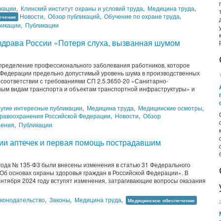
икации
,
Клинский институт охраны и условий труда
,
Медицина труда
,
Новости
,
Обзор публикаций
,
Обучение по охране труда
,
ечение
икации
,
Публикации
здрава России «Потеря слуха, вызванная шумом
пределение профессионального заболевания работников, которое
й Федерации предельно допустимый уровень шума в производственных
 соответствии с требованиями СП 2.5.3650-20 «Санитарно-
ным видам транспорта и объектам транспортной инфраструктуры» и
угие интересные публикации
,
Медицина труда
,
Медицинские осмотры
,
равоохранения Российской Федерации
,
Новости
,
Обзор
нения
,
Публикации
ии аптечек и первая помощь пострадавшим
года № 135-ФЗ были внесены изменения в статью 31 Федерального
«Об основах охраны здоровья граждан в Российской Федерации». В
ентября 2024 году вступят изменения, затрагивающие вопросы оказания
конодательство
,
Законы
,
Медицина труда
,
Медицинское обеспечение