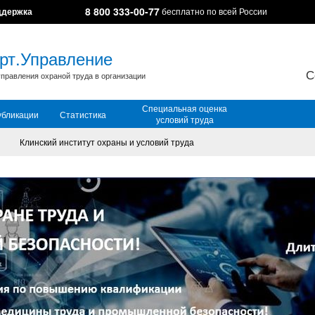
8 800 333-00-77
ддержка
бесплатно по всей России
рт.Управление
С
правления охраной труда в организации
Специальная оценка
убликации
Статистика
условий труда
Клинский институт охраны и условий труда