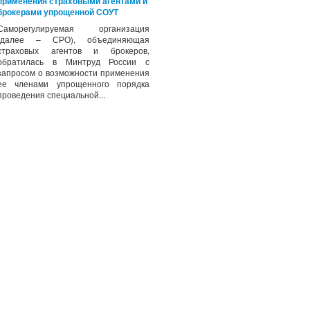
применения страховыми агентами и
брокерами упрощенной СОУТ
Саморегулируемая организация
(далее – СРО), объединяющая
страховых агентов и брокеров,
обратилась в Минтруд России с
запросом о возможности применения
ее членами упрощенного порядка
проведения специальной...