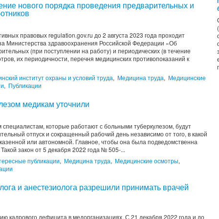
ние нового порядка проведения предварительных и
ботников
ных правовых regulation.gov.ru до 2 августа 2023 года проходит
за Министерства здравоохранения Российской Федерации «Об
тельных (при поступлении на работу) и периодических (в течение
тров, их периодичности, перечня медицинских противопоказаний к
инский институт охраны и условий труда
,
Медицина труда
,
Медицинские
ти
,
Публикации
лезом медикам уточнили
 специалистам, которые работают с больными туберкулезом, будут
ельный отпуск и сокращенный рабочий день независимо от того, в какой
казенной или автономной. Главное, чтобы она была подведомственна
кой закон от 5 декабря 2022 года № 505-...
тересные публикации
,
Медицина труда
,
Медицинские осмотры
,
ации
олога и анестезиолога разрешили принимать врачей
ю кадрового дефицита в медорганизациях. С 21 декабря 2022 года и до