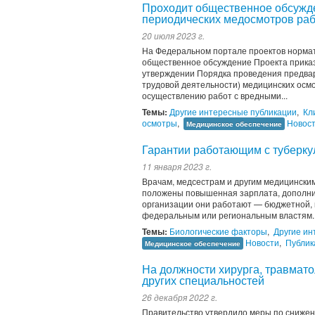
Проходит общественное обсужде
периодических медосмотров ра
20 июля 2023 г.
На Федеральном портале проектов норматив
общественное обсуждение Проекта прика
утверждении Порядка проведения предвари
трудовой деятельности) медицинских осмо
осуществлению работ с вредными...
Темы:
Другие интересные публикации
,
Кл
осмотры
,
Новос
Медицинское обеспечение
Гарантии работающим с туберку
11 января 2023 г.
Врачам, медсестрам и другим медицинским
положены повышенная зарплата, дополнит
организации они работают — бюджетной, 
федеральным или региональным властям. Та
Темы:
Биологические факторы
,
Другие ин
Новости
,
Публик
Медицинское обеспечение
На должности хирурга, травмат
других специальностей
26 декабря 2022 г.
Правительство утвердило меры по снижени