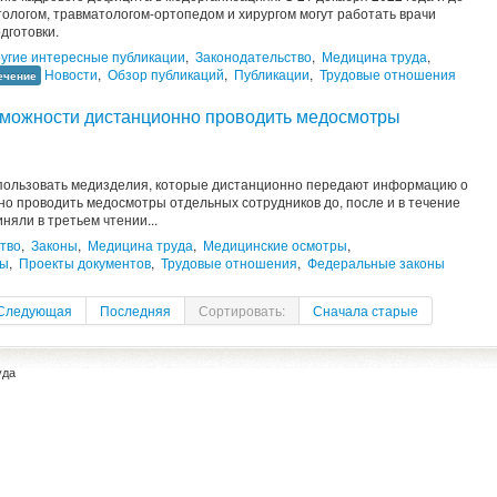
ологом, травматологом-ортопедом и хирургом могут работать врачи
дготовки.
угие интересные публикации
,
Законодательство
,
Медицина труда
,
Новости
,
Обзор публикаций
,
Публикации
,
Трудовые отношения
ечение
зможности дистанционно проводить медосмотры
спользовать медизделия, которые дистанционно передают информацию о
но проводить медосмотры отдельных сотрудников до, после и в течение
няли в третьем чтении...
тво
,
Законы
,
Медицина труда
,
Медицинские осмотры
,
ты
,
Проекты документов
,
Трудовые отношения
,
Федеральные законы
Следующая
Последняя
Сортировать:
Сначала старые
уда