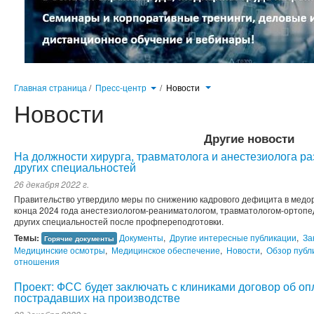
Главная страница
/
Пресс-центр
/
Новости
Новости
Другие новости
На должности хирурга, травматолога и анестезиолога р
других специальностей
26 декабря 2022 г.
Правительство утвердило меры по снижению кадрового дефицита в медорг
конца 2024 года анестезиологом-реаниматологом, травматологом-ортопед
других специальностей после профпереподготовки.
Темы:
Документы
,
Другие интересные публикации
,
За
Горячие документы
Медицинские осмотры
,
Медицинское обеспечение
,
Новости
,
Обзор публ
отношения
Проект: ФСС будет заключать с клиниками договор об о
пострадавших на производстве