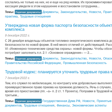
сослались не только на них, но и еще на ряд неявок. Их прокомментиров
кассация увидели в этом нарушение и восстановили сотрудника...
Темы:
Документы
,
Законодательство
,
Новости
,
Практ
Горячие документы
практика
,
Трудовые отношения
Утверждена новая форма паспорта безопасности объект
комплекса
9 декабря 2022 г.
С 26 декабря владельцы объектов топливно-энергетического комплекса д
безопасности по новой форме. В ней много отличий от действующей. Рас
VI «Инженерно-технические средства охраны» новой формы. Чтобы обоз
потребуют заполнить п.п. 2.1 «Основное ограждение» — 2....
Темы:
Документы
,
Законодательство
,
Новости
,
Опасн
Горячие документы
Правительство Российской Федерации
,
Промышленная безопасность
Трудовой кодекс: планируется уточнить трудовые права
7 декабря 2022 г.
Тем, кто служил по мобилизации, по контракту или добровольно выполнял
преимущественное право приема на прежнюю должность. Речь о случаях, к
время его приостановки (пп. «а» п. 2 ст. 1 Проекта). Поправки в Трудовой
третьем...
Темы:
Государственная Дума РФ
,
Новости
,
Принятые
Горячие документы
документов
,
Трудовые отношения
,
Финансы
,
Экономические аспекты