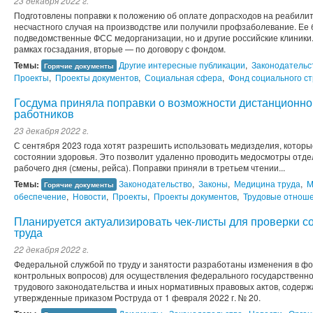
23 декабря 2022 г.
Подготовлены поправки к положению об оплате допрасходов на реабилит
несчастного случая на производстве или получили профзаболевание. Ее 
подведомственные ФСС медорганизации, но и другие российские клиники
рамках госзадания, вторые — по договору с фондом.
Темы:
Другие интересные публикации
,
Законодательс
Горячие документы
Проекты
,
Проекты документов
,
Социальная сфера
,
Фонд социального с
Госдума приняла поправки о возможности дистанционн
работников
23 декабря 2022 г.
С сентября 2023 года хотят разрешить использовать медизделия, кото
состоянии здоровья. Это позволит удаленно проводить медосмотры отдел
рабочего дня (смены, рейса). Поправки приняли в третьем чтении...
Темы:
Законодательство
,
Законы
,
Медицина труда
,
М
Горячие документы
обеспечение
,
Новости
,
Проекты
,
Проекты документов
,
Трудовые отнош
Планируется актуализировать чек-листы для проверки 
труда
22 декабря 2022 г.
Федеральной службой по труду и занятости разработаны изменения в фо
контрольных вопросов) для осуществления федерального государственно
трудового законодательства и иных нормативных правовых актов, содерж
утвержденные приказом Роструда от 1 февраля 2022 г. № 20.