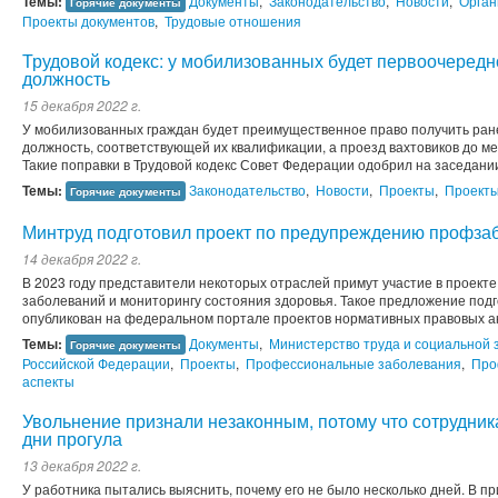
Темы:
Документы
,
Законодательство
,
Новости
,
Орган
Горячие документы
Проекты документов
,
Трудовые отношения
Трудовой кодекс: у мобилизованных будет первоочеред
должность
15 декабря 2022 г.
У мобилизованных граждан будет преимущественное право получить ран
должность, соответствующей их квалификации, а проезд вахтовиков до м
Такие поправки в Трудовой кодекс Совет Федерации одобрил на заседании
Темы:
Законодательство
,
Новости
,
Проекты
,
Проекты
Горячие документы
Минтруд подготовил проект по предупреждению профзаб
14 декабря 2022 г.
В 2023 году представители некоторых отраслей примут участие в проек
заболеваний и мониторингу состояния здоровья. Такое предложение подг
опубликован на федеральном портале проектов нормативных правовых а
Темы:
Документы
,
Министерство труда и социальной
Горячие документы
Российской Федерации
,
Проекты
,
Профессиональные заболевания
,
Про
аспекты
Увольнение признали незаконным, потому что сотрудник
дни прогула
13 декабря 2022 г.
У работника пытались выяснить, почему его не было несколько дней. В пр