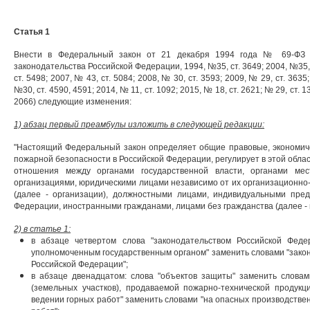
Статья 1
Внести в Федеральный закон от 21 декабря 1994 года № 69-ФЗ "
законодательства Российской Федерации, 1994, №35, ст. 3649; 2004, №35, 
ст. 5498; 2007, № 43, ст. 5084; 2008, № 30, ст. 3593; 2009, № 29, ст. 3635
№30, ст. 4590, 4591; 2014, № 11, ст. 1092; 2015, № 18, ст. 2621; № 29, ст. 13
2066) следующие изменения:
1) абзац первый преамбулы изложить в следующей редакции:
"Настоящий Федеральный закон определяет общие правовые, экономич
пожарной безопасности в Российской Федерации, регулирует в этой обла
отношения между органами государственной власти, органами мес
организациями, юридическими лицами независимо от их организационн
(далее - организации), должностными лицами, индивидуальными пре
Федерации, иностранными гражданами, лицами без гражданства (далее - г
2) в статье 1:
в абзаце четвертом слова "законодательством Российской Фед
уполномоченным государственным органом" заменить словами "зак
Российской Федерации";
в абзаце двенадцатом: слова "объектов защиты" заменить словам
(земельных участков), продаваемой пожарно-технической продукц
ведении горных работ" заменить словами "на опасных производстве