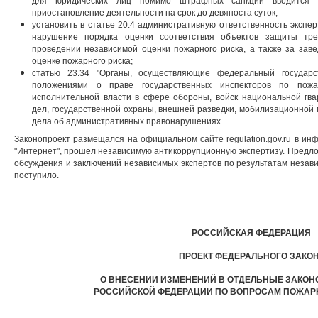
для юридических лиц помимо штрафных санкций вводится к
приостановление деятельности на срок до девяноста суток;
установить в статье 20.4 административную ответственность экспер
нарушение порядка оценки соответствия объектов защиты тр
проведении независимой оценки пожарного риска, а также за зав
оценке пожарного риска;
статью 23.34 "Органы, осуществляющие федеральный государ
положениями о праве государственных инспекторов по пож
исполнительной власти в сфере обороны, войск национальной гва
дел, государственной охраны, внешней разведки, мобилизационной 
дела об административных правонарушениях.
Законопроект размещался на официальном сайте regulation.gov.ru в и
"Интернет", прошел независимую антикоррупционную экспертизу. Предло
обсуждения и заключений независимых экспертов по результатам незав
поступило.
РОССИЙСКАЯ ФЕДЕРАЦИЯ
ПРОЕКТ ФЕДЕРАЛЬНОГО ЗАКО
О ВНЕСЕНИИ ИЗМЕНЕНИЙ В ОТДЕЛЬНЫЕ ЗАКОН
РОССИЙСКОЙ ФЕДЕРАЦИИ ПО ВОПРОСАМ ПОЖАР