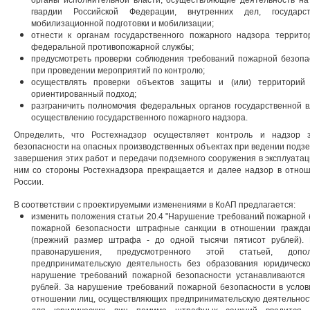
органы исполнительной власти, осуществляющие деятельность на
гвардии Российской Федерации, внутренних дел, государс
мобилизационной подготовки и мобилизации;
отнести к органам государственного пожарного надзора террит
федеральной противопожарной службы;
предусмотреть проверки соблюдения требований пожарной безопас
при проведении мероприятий по контролю;
осуществлять проверки объектов защиты и (или) территорий (
ориентированный подход;
разграничить полномочия федеральных органов государственной в
осуществлению государственного пожарного надзора.
Определить, что Ростехнадзор осуществляет контроль и надзор 
безопасности на опасных производственных объектах при ведении подзе
завершения этих работ и передачи подземного сооружения в эксплуатац
ним со стороны Ростехнадзора прекращается и далее надзор в отно
России.
В соответствии с проектируемыми изменениями в КоАП предлагается:
изменить положения статьи 20.4 "Нарушение требований пожарной 
пожарной безопасности штрафные санкции в отношении граждан
(прежний размер штрафа - до одной тысячи пятисот рублей). 
правонарушения, предусмотренного этой статьей, допо
предпринимательскую деятельность без образования юридическ
нарушение требований пожарной безопасности устанавливаются
рублей. За нарушение требований пожарной безопасности в услов
отношении лиц, осуществляющих предпринимательскую деятельност