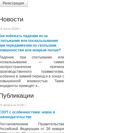
Регистрация
Новости
24 июля 2026 г.
Как избежать падения из-за
спотыкания или поскальзывания
при передвижении по скользким
поверхностям или мокрым полам?
Падение при спотыкании или
поскальзывании — самая
распространенная причина
производственного травматизма,
особенно в зимний период и в зонах с
повышенной влажностью. Такие
инциденты приводят к...
Публикации
26 февраля 2026 г.
СОУТ с особенностями: новое в
законодательстве
Постановлением Правительства
Российской Федерации от 26 января