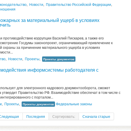
конодательство
,
Новости
,
Правительство Российской Федерации
,
тношения
 пожарных за материальный ущерб в условиях
ичить
 и противодействию коррупции Василий Пискарев, а также его
ссмотрение Госдумы законопроект, ограничивающий привлечение к
ой охраны за причинение материального ущерба в условиях
имости...
тво
,
Новости
,
Проекты
,
Проекты документов
имодействия информсистемы работодателя с
пользует для электронного кадрового документооборота, сможет
а утвердит Правительство РФ. Взаимодействие обеспечат в том числе с
интегрированного с порталом...
и
,
Проекты
,
Федеральные законы
Проекты документов
Следующая
Последняя
Сортировать:
Сначала старые