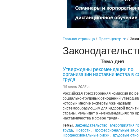
Главная страница
/
Пресс-центр
/
Зако
Законодательст
Тема дня
Утверждены рекомендации по
организации наставничества в 
труда
30 июня 2026 г.
Российская трехсторонняя комиссия по р
социально-трудовых отношений утвердила
который многие эксперты уже назвали
системообразующим для кадровой полити
страны. Речь идет о «Рекомендациях по о
наставничества в сфере труда»...
Темы:
Законодательство
,
Мероприятия п
труда
,
Новости
,
Профессиональные забо
Профессиональные риски
,
Трудовые отн