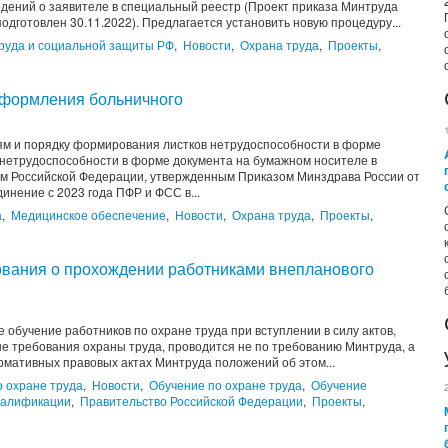
едений о заявителе в специальный реестр (Проект приказа Минтруда
 подготовлен 30.11.2022). Предлагается установить новую процедуру...
руда и социальной защиты РФ
,
Новости
,
Охрана труда
,
Проекты
,
оформления больничного
ям и порядку формирования листков нетрудоспособности в форме
 нетрудоспособности в форме документа на бумажном носителе в
ом Российской Федерации, утвержденным Приказом Минздрава России от
инение с 2023 года ПФР и ФСС в...
а
,
Медицинское обеспечение
,
Новости
,
Охрана труда
,
Проекты
,
ования о прохождении работниками внепланового
 обучение работников по охране труда при вступлении в силу актов,
 требования охраны труда, проводится не по требованию Минтруда, а
рмативных правовых актах Минтруда положений об этом...
 охране труда
,
Новости
,
Обучение по охране труда
,
Обучение
валификации
,
Правительство Российской Федерации
,
Проекты
,