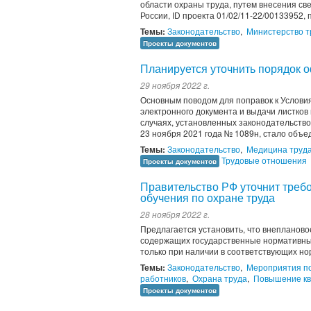
области охраны труда, путем внесения св
России, ID проекта 01/02/11-22/00133952,
Темы:
Законодательство
,
Министерство т
Проекты документов
Планируется уточнить порядок 
29 ноября 2022 г.
Основным поводом для поправок к Услови
электронного документа и выдачи листков
случаях, установленных законодательств
23 ноября 2021 года № 1089н, стало объед
Темы:
Законодательство
,
Медицина труд
Трудовые отношения
Проекты документов
Правительство РФ уточнит треб
обучения по охране труда
28 ноября 2022 г.
Предлагается установить, что внеплановое
содержащих государственные нормативные
только при наличии в соответствующих но
Темы:
Законодательство
,
Мероприятия по
работников
,
Охрана труда
,
Повышение к
Проекты документов