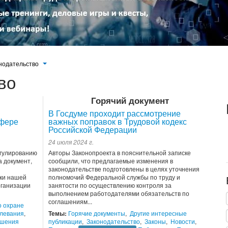
нодательство
во
Горячий документ
В Госдуме проходит рассмотрение
сфере
важных поправок в Трудовой кодекс
Российской Федерации
24 июля 2024 г.
егулированию
Авторы Законопроекта в пояснительной записке
 документ,
сообщили, что предлагаемые изменения в
законодательстве подготовлены в целях уточнения
ки нашей
полномочий Федеральной службы по труду и
рганизации
занятости по осуществлению контроля за
выполнением работодателями обязательств по
соглашениям...
о охране
левания
,
Темы:
Горячие документы
,
Другие интересные
ошения
публикации
,
Законодательство
,
Законы
,
Новости
,