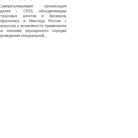
Саморегулируемая организация
(далее – СРО), объединяющая
страховых агентов и брокеров,
обратилась в Минтруд России с
запросом о возможности применения
ее членами упрощенного порядка
проведения специальной...