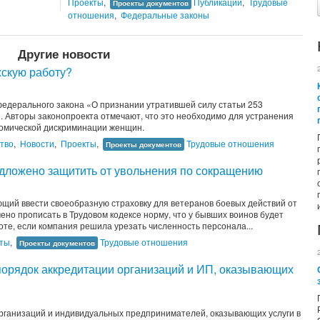
Проекты
,
Публикации
,
Трудовые
Проекты документов
отношения
,
Федеральные законы
Другие новости
скую работу?
федерального закона «О признании утратившей силу статьи 253
. Авторы законопроекта отмечают, что это необходимо для устранения
номической дискриминации женщин.
тво
,
Новости
,
Проекты
,
Трудовые отношения
Проекты документов
дложено защитить от увольнения по сокращению
ющий ввести своеобразную страховку для ветеранов боевых действий от
но прописать в Трудовом кодексе норму, что у бывших воинов будет
те, если компания решила урезать численность персонала...
ты
,
Трудовые отношения
Проекты документов
порядок аккредитации организаций и ИП, оказывающих
рганизаций и индивидуальных предпринимателей, оказывающих услуги в