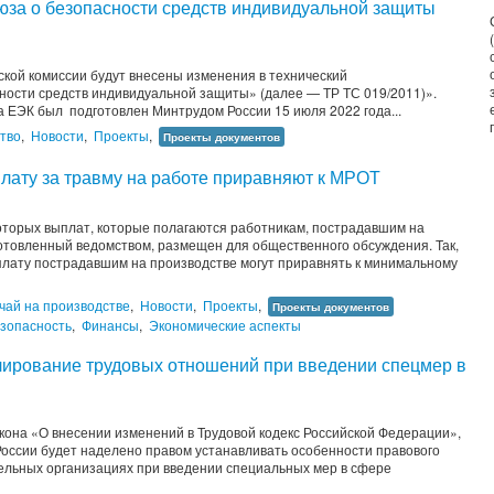
юза о безопасности средств индивидуальной защиты
кой комиссии будут внесены изменения в технический
ности средств индивидуальной защиты» (далее — ТР ТС 019/2011)».
 ЕЭК был подготовлен Минтрудом России 15 июля 2022 года...
тво
,
Новости
,
Проекты
,
Проекты документов
ату за травму на работе приравняют к МРОТ
торых выплат, которые полагаются работникам, пострадавшим на
готовленный ведомством, размещен для общественного обсуждения. Так,
лату пострадавшим на производстве могут приравнять к минимальному
чай на производстве
,
Новости
,
Проекты
,
Проекты документов
зопасность
,
Финансы
,
Экономические аспекты
улирование трудовых отношений при введении спецмер в
кона «О внесении изменений в Трудовой кодекс Российской Федерации»,
России будет наделено правом устанавливать особенности правового
ельных организациях при введении специальных мер в сфере