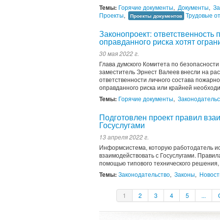
Темы:
Горячие документы
,
Документы
,
За
Проекты
,
Трудовые о
Проекты документов
Законопроект: ответственность
оправданного риска хотят огран
30 мая 2022 г.
Глава думского Комитета по безопасности
заместитель Эрнест Валеев внесли на ра
ответственности личного состава пожарн
оправданного риска или крайней необход
Темы:
Горячие документы
,
Законодательс
Подготовлен проект правил вза
Госуслугами
13 апреля 2022 г.
Информсистема, которую работодатель ис
взаимодействовать с Госуслугами. Правил
помощью типового технического решения, 
Темы:
Законодательство
,
Законы
,
Новост
1
2
3
4
5
...