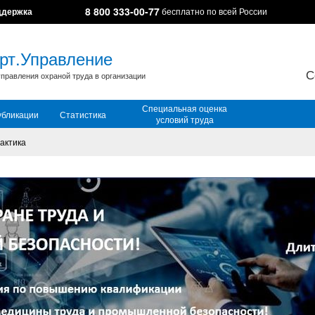
8 800 333-00-77
ддержка
бесплатно по всей России
рт.Управление
С
правления охраной труда в организации
Специальная оценка
убликации
Статистика
условий труда
актика