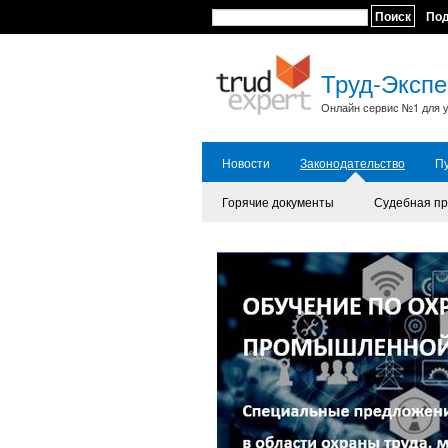
Поиск
По
Труд-Экспе
Онлайн сервис №1 для у
Новости
Законодательство
П
Горячие документы
Судебная пр