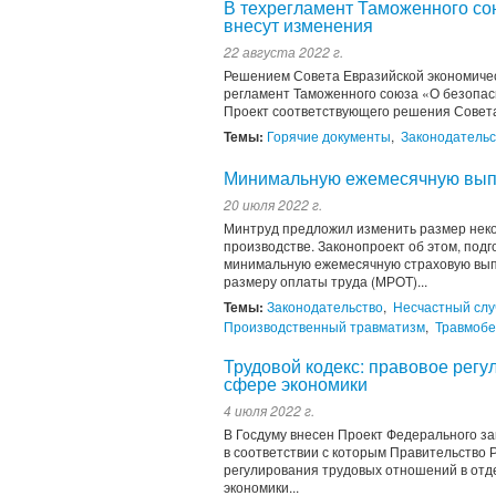
В техрегламент Таможенного со
внесут изменения
22 августа 2022 г.
Решением Совета Евразийской экономичес
регламент Таможенного союза «О безопас
Проект соответствующего решения Совета
Темы:
Горячие документы
,
Законодательс
Минимальную ежемесячную выпл
20 июля 2022 г.
Минтруд предложил изменить размер неко
производстве. Законопроект об этом, под
минимальную ежемесячную страховую вып
размеру оплаты труда (МРОТ)...
Темы:
Законодательство
,
Несчастный слу
Производственный травматизм
,
Травмобе
Трудовой кодекс: правовое рег
сфере экономики
4 июля 2022 г.
В Госдуму внесен Проект Федерального за
в соответствии с которым Правительство 
регулирования трудовых отношений в отд
экономики...