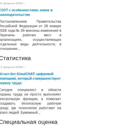
26 февраля 2026 г.
СОУТ с особенностями: новое в
законодательстве
Постановлением Правительства
Российской Федерации от 26 января
2026 года № 39 внесены изменения в
Перечень рабочих мест в
организациях, осуществляющих
отдельные виды деятельности, в
отношении...
Статистика
13 февраля 2026 г.
AI-чат-бот KioutCHAT: цифровой
помощник, который совершенствует
охрану труда
Сегодня специалист в области
охраны труда не просто выполняет
контрольную функцию, а помогает
создавать безопасную рабочую
среду, где технологии работают на
благо людей. Бумажный...
Специальная оценка