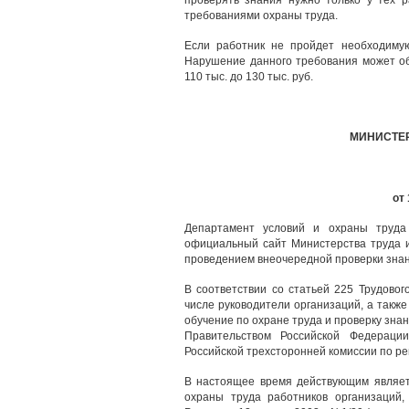
проверять знания нужно только у тех р
требованиями охраны труда.
Если работник не пройдет необходимую
Нарушение данного требования может об
110 тыс. до 130 тыс. руб.
МИНИСТЕР
от 
Департамент условий и охраны труда
официальный сайт Министерства труда и
проведением внеочередной проверки знан
В соответствии со статьей 225 Трудовог
числе руководители организаций, а такж
обучение по охране труда и проверку зн
Правительством Российской Федераци
Российской трехсторонней комиссии по р
В настоящее время действующим являет
охраны труда работников организаций