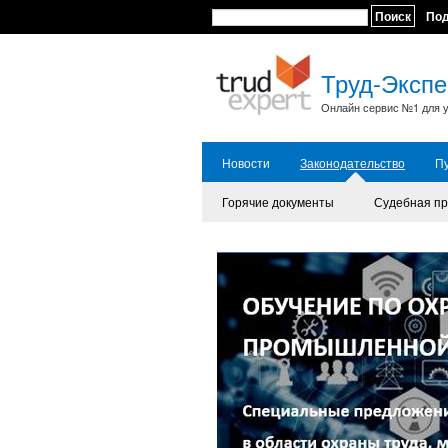
Поиск
По
Труд-Экспе
Онлайн сервис №1 для у
Новости
Законодательство
П
Горячие документы
Судебная пр