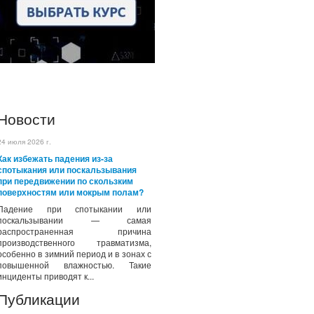
Новости
24 июля 2026 г.
Как избежать падения из-за
спотыкания или поскальзывания
при передвижении по скользким
поверхностям или мокрым полам?
Падение при спотыкании или
поскальзывании — самая
распространенная причина
производственного травматизма,
особенно в зимний период и в зонах с
повышенной влажностью. Такие
инциденты приводят к...
Публикации