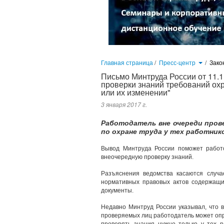
Главная страница
/
Пресс-центр
/
Зако
Письмо Минтруда России от 11.
проверки знаний требований охр
или их изменении"
3 января 2017 г.
Работодатель вне очереди пров
по охране труда у тех работнико
Вывод Минтруда России поможет работ
внеочередную проверку знаний.
Разъяснения ведомства касаются случае
нормативных правовых актов содержащи
документы.
Недавно Минтруд России указывал, что 
проверяемых лиц работодатель может опр