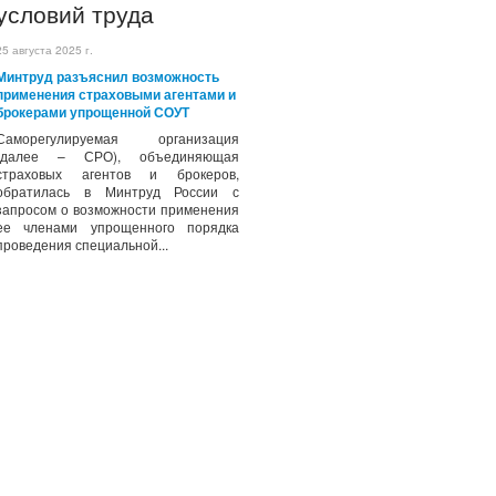
условий труда
25 августа 2025 г.
Минтруд разъяснил возможность
применения страховыми агентами и
брокерами упрощенной СОУТ
Саморегулируемая организация
(далее – СРО), объединяющая
страховых агентов и брокеров,
обратилась в Минтруд России с
запросом о возможности применения
ее членами упрощенного порядка
проведения специальной...