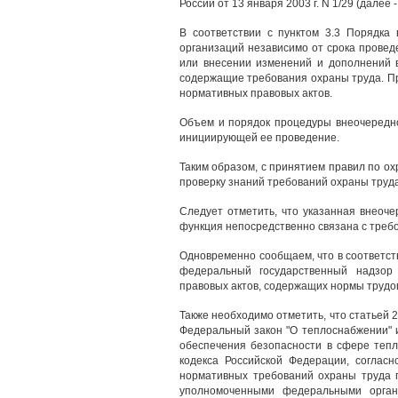
России от 13 января 2003 г. N 1/29 (далее 
В соответствии с пунктом 3.3 Порядка
организаций независимо от срока провед
или внесении изменений и дополнений 
содержащие требования охраны труда. Пр
нормативных правовых актов.
Объем и порядок процедуры внеочередно
инициирующей ее проведение.
Таким образом, с принятием правил по о
проверку знаний требований охраны труда
Следует отметить, что указанная внеоче
функция непосредственно связана с треб
Одновременно сообщаем, что в соответст
федеральный государственный надзор
правовых актов, содержащих нормы трудов
Также необходимо отметить, что статьей 2
Федеральный закон "О теплоснабжении" 
обеспечения безопасности в сфере тепл
кодекса Российской Федерации, соглас
нормативных требований охраны труда п
уполномоченными федеральными орган