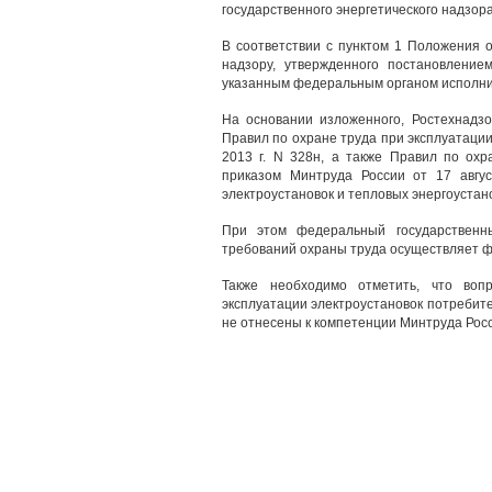
государственного энергетического надзора
В соответствии с пунктом 1 Положения о
надзору, утвержденного постановлени
указанным федеральным органом исполнит
На основании изложенного, Ростехнадз
Правил по охране труда при эксплуатаци
2013 г. N 328н, а также Правил по охр
приказом Минтруда России от 17 авгус
электроустановок и тепловых энергоустан
При этом федеральный государственн
требований охраны труда осуществляет ф
Также необходимо отметить, что воп
эксплуатации электроустановок потребите
не отнесены к компетенции Минтруда Рос