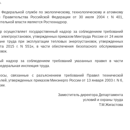
.
 Федеральной службе по экологическому, технологическому и атомному
ем Правительства Российской Федерации от 30 июля 2004 г. N 401,
ельной власти является Ростехнадзор.
ор осуществляет государственный надзор за соблюдением требований
и электроустановок, утвержденных приказом Минтруда России от 24 июля
ане труда при эксплуатации тепловых энергоустановок, утвержденных
та 2015 г. N 551н, в части обеспечения безопасного обслуживания
овок.
ый надзор за соблюдением требований указанных правил в части
едеральная инспекция труда.
росы, связанные с разъяснением требований Правил технической
лей, утвержденных приказом Минэнерго России от 13 января 2003 г. N 6,
сии.
Заместитель директора Департамента
условий и охраны труда
Т.М.Жигастова