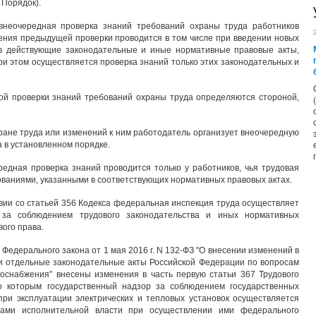
- Порядок).
 внеочередная проверка знаний требований охраны труда работников
ения предыдущей проверки проводится в том числе при введении новых
в действующие законодательные и иные нормативные правовые акты,
и этом осуществляется проверка знаний только этих законодательных и
й проверки знаний требований охраны труда определяются стороной,
хране труда или изменений к ним работодатель организует внеочередную
 в установленном порядке.
редная проверка знаний проводится только у работников, чья трудовая
ованиями, указанными в соответствующих нормативных правовых актах.
вии со статьей 356 Кодекса федеральная инспекция труда осуществляет
 за соблюдением трудового законодательства и иных нормативных
ого права.
 Федерального закона от 1 мая 2016 г. N 132-ФЗ "О внесении изменений в
и отдельные законодательные акты Российской Федерации по вопросам
оснабжения" внесены изменения в часть первую статьи 367 Трудового
но которым государственный надзор за соблюдением государственных
ри эксплуатации электрических и тепловых установок осуществляется
ами исполнительной власти при осуществлении ими федерального