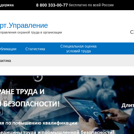
8 800 333-00-77
ддержка
бесплатно по всей России
рт.Управление
С
правления охраной труда в организации
Специальная оценка
убликации
Статистика
условий труда
актика