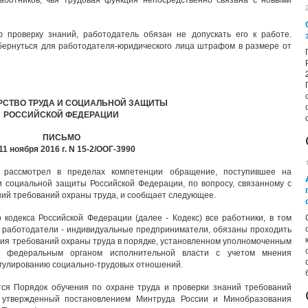
аботников, чья трудовая функция непосредственно связана с новыми
 проверку знаний, работодатель обязан не допускать его к работе.
ернуться для работодателя-юридического лица штрафом в размере от
СТВО ТРУДА И СОЦИАЛЬНОЙ ЗАЩИТЫ
РОССИЙСКОЙ ФЕДЕРАЦИИ
ПИСЬМО
11 ноября 2016 г. N 15-2/ООГ-3990
 рассмотрел в пределах компетенции обращение, поступившее на
 социальной защиты Российской Федерации, по вопросу, связанному с
ий требований охраны труда, и сообщает следующее.
о кодекса Российской Федерации (далее - Кодекс) все работники, в том
е работодатели - индивидуальные предприниматели, обязаны проходить
ания требований охраны труда в порядке, установленном уполномоченным
и федеральным органом исполнительной власти с учетом мнения
егулированию социально-трудовых отношений.
ся Порядок обучения по охране труда и проверки знаний требований
, утвержденный постановлением Минтруда России и Минобразования