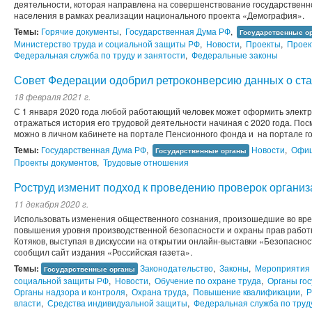
деятельности, которая направлена на совершенствование государственно
населения в рамках реализации национального проекта «Демография».
Темы:
Горячие документы
,
Государственная Дума РФ
,
Государственные о
Министерство труда и социальной защиты РФ
,
Новости
,
Проекты
,
Проек
Федеральная служба по труду и занятости
,
Федеральные законы
Совет Федерации одобрил ретроконверсию данных о ста
18 февраля 2021 г.
С 1 января 2020 года любой работающий человек может оформить электр
отражаться история его трудовой деятельности начиная с 2020 года. По
можно в личном кабинете на портале Пенсионного фонда и на портале го
Темы:
Государственная Дума РФ
,
Новости
,
Офиц
Государственные органы
Проекты документов
,
Трудовые отношения
Роструд изменит подход к проведению проверок органи
11 декабря 2020 г.
Использовать изменения общественного сознания, произошедшие во вре
повышения уровня производственной безопасности и охраны прав работ
Котяков, выступая в дискуссии на открытии онлайн-выставки «Безопаснос
сообщил сайт издания «Российская газета».
Темы:
Законодательство
,
Законы
,
Мероприятия 
Государственные органы
социальной защиты РФ
,
Новости
,
Обучение по охране труда
,
Органы гос
Органы надзора и контроля
,
Охрана труда
,
Повышение квалификации
,
Р
власти
,
Средства индивидуальной защиты
,
Федеральная служба по труд