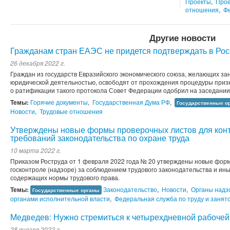
Проекты
,
Прое
отношения
,
Ф
Другие новости
Гражданам стран ЕАЭС не придется подтверждать в Рос
26 декабря 2022 г.
Граждан из государств Евразийского экономического союза, желающих зан
юридической деятельностью, освободят от прохождения процедуры призн
о ратификации такого протокола Совет Федерации одобрил на заседани
Темы:
Горячие документы
,
Государственная Дума РФ
,
Государственные о
Новости
,
Трудовые отношения
Утверждены новые формы проверочных листов для кон
требований законодательства по охране труда
10 марта 2022 г.
Приказом Роструда от 1 февраля 2022 года № 20 утверждены новые фор
госконтроле (надзоре) за соблюдением трудового законодательства и ин
содержащих нормы трудового права.
Темы:
Законодательство
,
Новости
,
Органы надз
Государственные органы
органами исполнительной власти
,
Федеральная служба по труду и занят
Медведев: Нужно стремиться к четырехдневной рабочей
28 января 2022 г.