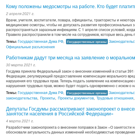
Кому положены медосмотры на работе. Кто будет платит
2 апреля 2021 г.
Врачи, учителя, воспитатели, повара, официанты, трактористы и некото
медицинские осмотры, чтобы не допускать развития профессиональных з
распространяться заразным инфекциям. С 1 апреля список условий, когд
Правило распространили в том числе на сотрудников, которые весь день 
Темы:
Государственная Дума РФ
,
Законодательс
Государственные органы
Официальные разъяснения
Работникам дадут три месяца на заявление о морально
30 марта 2021 г.
Госдума приняла Федеральный закон о внесении изменений в статьи 391 
Федерации, регулирующий предоставление компенсации морального вред
нарушения его трудовых прав. Теперь подать заявление на компенсацию 
нарушения трудовых прав, можно будет подать одновременно с иском о на
Темы:
Государственная Дума РФ
,
Законодательс
Государственные органы
законодательства
,
Проекты
,
Проекты документов
,
Трудовые отношения
Депутаты Госдумы рассматривают законопроект о внесе
занятости населения в Российской Федерации»
4 марта 2021 г.
Разработчики законопроекта о внесении поправок в Закон «О занятости 
обосновали актуальность данных изменений необходимостью проведения