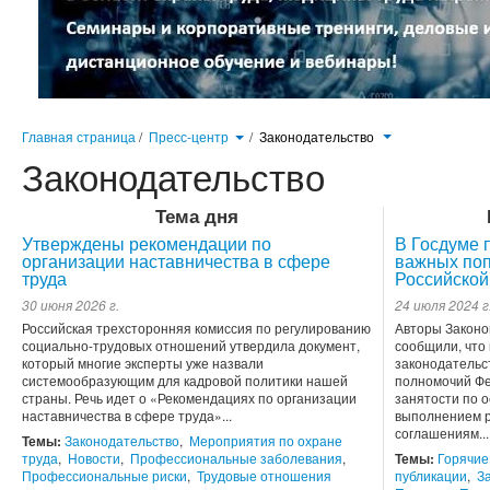
Главная страница
/
Пресс-центр
/
Законодательство
Законодательство
Тема дня
Утверждены рекомендации по
В Госдуме 
организации наставничества в сфере
важных поп
труда
Российской
30 июня 2026 г.
24 июля 2024 г
Российская трехсторонняя комиссия по регулированию
Авторы Законо
социально-трудовых отношений утвердила документ,
сообщили, что
который многие эксперты уже назвали
законодательс
системообразующим для кадровой политики нашей
полномочий Фе
страны. Речь идет о «Рекомендациях по организации
занятости по 
наставничества в сфере труда»...
выполнением р
соглашениям...
Темы:
Законодательство
,
Мероприятия по охране
труда
,
Новости
,
Профессиональные заболевания
,
Темы:
Горячие
Профессиональные риски
,
Трудовые отношения
публикации
,
З