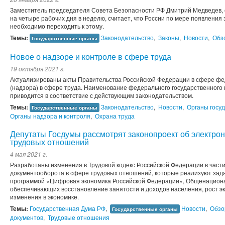
Заместитель председателя Совета Безопасности РФ Дмитрий Медведев,
на четыре рабочих дня в неделю, считает, что России по мере появления
необходимо переходить к этому.
Темы:
Законодательство
,
Законы
,
Новости
,
Обз
Государственные органы
Новое о надзоре и контроле в сфере труда
19 октября 2021 г.
Актуализированы акты Правительства Российской Федерации в сфере фе
(надзора) в сфере труда. Наименование федерального государственного 
приводится в соответствие с действующим законодательством.
Темы:
Законодательство
,
Новости
,
Органы госуд
Государственные органы
Органы надзора и контроля
,
Охрана труда
Депутаты Госдумы рассмотрят законопроект об электро
трудовых отношений
4 мая 2021 г.
Разработаны изменения в Трудовой кодекс Российской Федерации в част
документооборота в сфере трудовых отношений, которые реализуют зад
программой «Цифровая экономика Российской Федерации», Общенацион
обеспечивающих восстановление занятости и доходов населения, рост э
изменения в экономике.
Темы:
Государственная Дума РФ
,
Новости
,
Обзо
Государственные органы
документов
,
Трудовые отношения