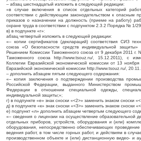
– абзац шестнадцатый изложить в следующей редакции:
«в случае включения в список отдельных категорий работ
соответствии с действующим законодательством к опасным п
приказов о назначении на должность (приеме на работу) ра
охране труда в соответствии с подпунктом 2.3.2 Порядка № 1/29
в) в подпункте «г»:
абзац четвертый изложить в следующей редакции:
«– копии сертификатов (деклараций) соответствия СИЗ тех
союза «О безопасности средств индивидуальной защиты» 
Решением Комиссии Таможенного союза от 9 декабря 2011 г.
Таможенного союза http://www.tsouz.ru/, 15.12.2011), с 
Коллегии Евразийской экономической комиссии от 13 ноября
Евразийской экономической комиссии http://www.tsouz.ru/, 20.11.
– дополнить абзацем пятым следующего содержания:
«– копия заключения о подтверждении производства промы
Российской Федерации, выданного Министерством промыш
Федерации в отношении специальной одежды, специал
индивидуальной защиты;»;
г) в подпункте «е» знак сноски «<2>» заменить знаком сноски «<
д) в подпункте «к» знак сноски «<3>» заменить знаком сноски «
е) подпункт «л» дополнить абзацем четвертым следующего сод
«– сведения о лицензии на осуществление образовательной де
отдельных приборов, устройств, оборудования и (или) компле
оборудования, непосредственно обеспечивающих проведение 
ведения работ, в том числе горных работ, и действиям в случ
производственном объекте и (или) дистанционную видео- и 