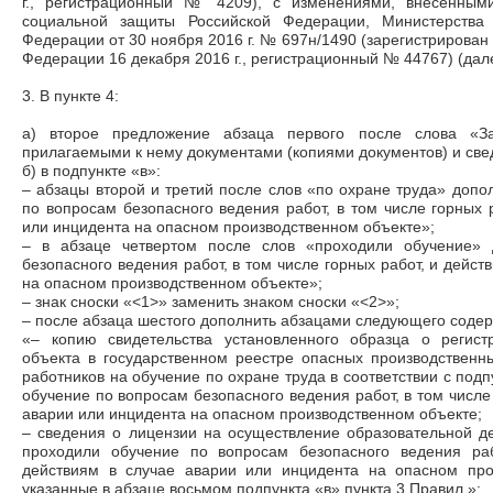
г., регистрационный № 4209), с изменениями, внесенным
социальной защиты Российской Федерации, Министерства 
Федерации от 30 ноября 2016 г. № 697н/1490 (зарегистрирова
Федерации 16 декабря 2016 г., регистрационный № 44767) (дал
3. В пункте 4:
а) второе предложение абзаца первого после слова «З
прилагаемыми к нему документами (копиями документов) и св
б) в подпункте «в»:
– абзацы второй и третий после слов «по охране труда» допо
по вопросам безопасного ведения работ, в том числе горных 
или инцидента на опасном производственном объекте»;
– в абзаце четвертом после слов «проходили обучение» 
безопасного ведения работ, в том числе горных работ, и дейст
на опасном производственном объекте»;
– знак сноски «<1>» заменить знаком сноски «<2>»;
– после абзаца шестого дополнить абзацами следующего соде
«– копию свидетельства установленного образца о регист
объекта в государственном реестре опасных производственн
работников на обучение по охране труда в соответствии с подп
обучение по вопросам безопасного ведения работ, в том числе 
аварии или инцидента на опасном производственном объекте;
– сведения о лицензии на осуществление образовательной де
проходили обучение по вопросам безопасного ведения раб
действиям в случае аварии или инцидента на опасном про
указанные в абзаце восьмом подпункта «в» пункта 3 Правил.»;