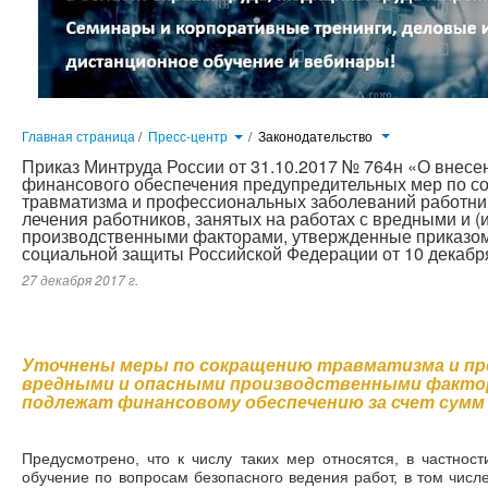
Главная страница
/
Пресс-центр
/
Законодательство
Приказ Минтруда России от 31.10.2017 № 764н «О внес
финансового обеспечения предупредительных мер по с
травматизма и профессиональных заболеваний работник
лечения работников, занятых на работах с вредными и 
производственными факторами, утвержденные приказом
социальной защиты Российской Федерации от 10 декабря
27 декабря 2017 г.
Уточнены меры по сокращению травматизма и профзаболеваний на работах с вредными и опасными производст
обеспечению за счет сумм страховых взносов. Предусмотрено, что к числу таких мер относятся, в частности, обучени
работ, в том числе горных работ, а также действиям в случае аварии или инцидента на опасном производственном об
Уточнены меры по сокращению травматизма и пр
вредными и опасными производственными фактор
подлежат финансовому обеспечению за счет сумм
Предусмотрено, что к числу таких мер относятся, в частност
обучение по вопросам безопасного ведения работ, в том числе