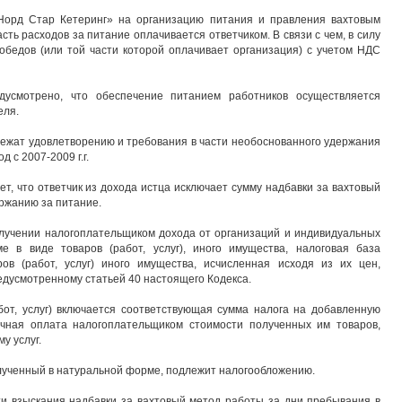
Норд Стар Кетеринг» на организацию питания и правления вахтовым
ть расходов за питание оплачивается ответчиком. В связи с чем, в силу
ь обедов (или той части которой оплачивает организация) с учетом НДС
едусмотрено, что обеспечение питанием работников осуществляется
еля.
длежат удовлетворению и требования в части необоснованного удержания
д с 2007-2009 г.г.
т, что ответчик из дохода истца исключает сумму надбавки за вахтовый
ржанию за питание.
получении налогоплательщиком дохода от организаций и индивидуальных
 в виде товаров (работ, услуг), иного имущества, налоговая база
ов (работ, услуг) иного имущества, исчисленная исходя из их цен,
едусмотренному статьей 40 настоящего Кодекса.
бот, услуг) включается соответствующая сумма налога на добавленную
ичная оплата налогоплательщиком стоимости полученных им товаров,
у услуг.
лученный в натуральной форме, подлежит налогообложению.
ти взыскания надбавки за вахтовый метод работы за дни пребывания в