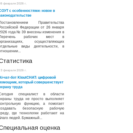
26 февраля 2026 г.
СОУТ с особенностями: новое в
законодательстве
Постановлением Правительства
Российской Федерации от 26 января
2026 года № 39 внесены изменения в
Перечень рабочих мест в
организациях, осуществляющих
отдельные виды деятельности, в
отношении...
Статистика
13 февраля 2026 г.
AI-чат-бот KioutCHAT: цифровой
помощник, который совершенствует
охрану труда
Сегодня специалист в области
охраны труда не просто выполняет
контрольную функцию, а помогает
создавать безопасную рабочую
среду, где технологии работают на
благо людей. Бумажный...
Специальная оценка