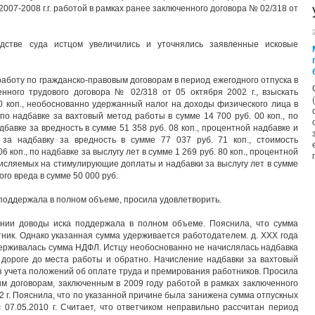
2007-2008 г.г. работой в рамках ранее заключенного договора № 02/318 от
дстве суда истцом увеличились и уточнялись заявленные исковые
аботу по гражданско-правовым договорам в период ежегодного отпуска в
енного трудового договора № 02/318 от 05 октября 2002 г., взыскать
00 коп., необоснованно удержанный налог на доходы физического лица в
 по надбавке за вахтовый метод работы в сумме 14 700 руб. 00 коп., по
адбавке за вредность в сумме 51 358 руб. 08 коп., процентной надбавке и
за надбавку за вредность в сумме 77 037 руб. 71 коп., стоимость
6 коп., по надбавке за выслугу лет в сумме 1 269 руб. 80 коп., процентной
исляемых на стимулирующие доплаты и надбавки за выслугу лет в сумме
ого вреда в сумме 50 000 руб.
поддержала в полном объеме, просила удовлетворить.
ании доводы иска поддержала в полном объеме. Пояснила, что сумма
тник. Однако указанная сумма удерживается работодателем. д. XXX года
ерживалась сумма НДФЛ. Истцу необоснованно не начислялась надбавка
 дороге до места работы и обратно. Начисление надбавки за вахтовый
з учета положений об оплате труда и премирования работников. Просила
ым договорам, заключенным в 2009 году работой в рамках заключенного
2 г. Пояснила, что по указанной причине была занижена сумма отпускных
 07.05.2010 г. Считает, что ответчиком неправильно рассчитан период