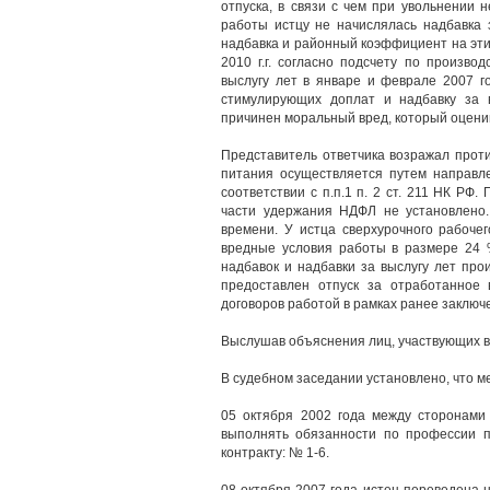
отпуска, в связи с чем при увольнении 
работы истцу не начислялась надбавка 
надбавка и районный коэффициент на эти
2010 г.г. согласно подсчету по произво
выслугу лет в январе и феврале 2007 г
стимулирующих доплат и надбавку за в
причинен моральный вред, который оценив
Представитель ответчика возражал проти
питания осуществляется путем направле
соответствии с п.п.1 п. 2 ст. 211 НК Р
части удержания НДФЛ не установлено.
времени. У истца сверхурочного рабоче
вредные условия работы в размере 24 
надбавок и надбавки за выслугу лет про
предоставлен отпуск за отработанное
договоров работой в рамках ранее заключе
Выслушав объяснения лиц, участвующих в 
В судебном заседании установлено, что ме
05 октября 2002 года между сторонами 
выполнять обязанности по профессии п
контракту: № 1-6.