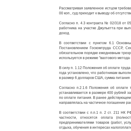
Рассматривая заявленное истцом требовани
00 коп., суд приходит к выводу об отсутс
Согласно п. 4.3 контракта № 02/318 от 0
работника на участке Джульетта при вы
доход.
В соответствии с пунктом 6.1 Основн
Постановлением Госкомтруда СССР, Се
обязательном порядке ежедневным трехр
используется в режиме "вахтового метода 
В силу п. 1.12 Положения об оплате труда
года установлено, что работникам выпол
в размер 6 долларов США, сумма питания в
Согласно п.2.1.6 Положения об оплате 
устанавливается в размере 400 рублей з
по оплате питания. В ранее действующем 
направлялась на частичное погашение рас
В соответствии с п.п.1 п. 2 ст. 211 НК
частности, относятся оплата (полно
предпринимателями товаров (работ, услу
отдыха, обучения в интересах налогоплат