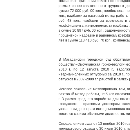
компания» признании работы по гражданск
рамках ранее заключенного трудового до
сумме 72 000 руб. 00 коп., необоснованн
коп., надбавки за вахтовый метод работы 
руб. 48 коп., надбавки за вредность в
коэффициента, начисляемых за надбавку за
в сумме 10 897 руб. 06 коп., задолженност
процентной надбавке и районному коэффи
лет в сумме 118 410 руб. 70 коп., компенс
В Магаданский городской суд обратила
обществу «Омсукчанская горно-геологиче
2010 г. по 12 августа 2010 г., задолж
недоначисленных отпускных за 2010 г., 
отпусков в 2007-2009 г.г. работой в рамка
Исковое заявление мотивировано тем, чт
вахтовый метод работы, не были оплачены 
г. В расчет среднего заработка для опл
гражданско - правовым договорам, за
указанным договорам истец выполняла на 
месте со своими обычными должностными
Определением суда от 13 ноября 2010 год
межвахтового отдыха с 30 июля 2010 г. п