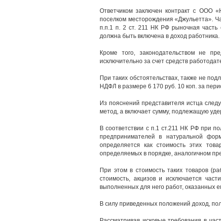
Ответчиком заключен контракт с ООО «
поселком месторождения «Джульетта». Час
п.п.1 п. 2 ст. 211 НК РФ рыночная част
должна быть включена в доход работника.
Кроме того, законодательством не пр
исключительно за счет средств работодат
При таких обстоятельствах, также не по
НДФЛ в размере 6 170 руб. 10 коп. за перио
Из пояснений представителя истца следуе
метод, а включает сумму, подлежащую уде
В соответствии с п.1 ст.211 НК РФ при 
предпринимателей в натуральной форме
определяется как стоимость этих товар
определяемых в порядке, аналогичном пр
При этом в стоимость таких товаров (ра
стоимость, акцизов и исключается част
выполненных для него работ, оказанных ем
В силу приведенных положений доход, по
Рассматривая исковые требования в час