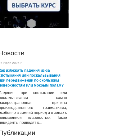
Новости
24 июля 2026 г.
Как избежать падения из-за
спотыкания или поскальзывания
при передвижении по скользким
поверхностям или мокрым полам?
Падение при спотыкании или
поскальзывании — самая
распространенная причина
производственного травматизма,
особенно в зимний период и в зонах с
повышенной влажностью. Такие
инциденты приводят к...
Публикации