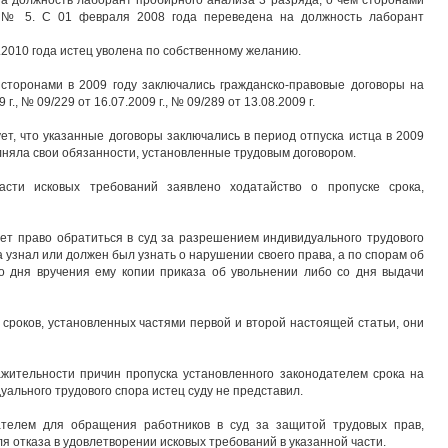
на должность лаборант пробирного анализа 3 разряда, о чем сторонами
 № 5. С 01 февраля 2008 года переведена на должность лаборант
.2010 года истец уволена по собственному желанию.
 сторонами в 2009 году заключались гражданско-правовые договоры на
г., № 09/229 от 16.07.2009 г., № 09/289 от 13.08.2009 г.
ет, что указанные договоры заключались в период отпуска истца в 2009
лняла свои обязанности, установленные трудовым договором.
асти исковых требований заявлено ходатайство о пропуске срока,
ет право обратиться в суд за разрешением индивидуального трудового
да узнал или должен был узнать о нарушении своего права, а по спорам об
со дня вручения ему копии приказа об увольнении либо со дня выдачи
сроков, установленных частями первой и второй настоящей статьи, они
ажительности причин пропуска установленного законодателем срока на
ального трудового спора истец суду не представил.
дателем для обращения работников в суд за защитой трудовых прав,
 отказа в удовлетворении исковых требований в указанной части.