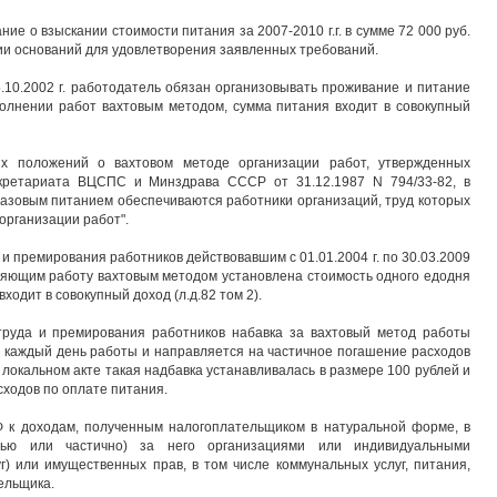
е о взыскании стоимости питания за 2007-2010 г.г. в сумме 72 000 руб.
твии оснований для удовлетворения заявленных требований.
5.10.2002 г. работодатель обязан организовывать проживание и питание
полнении работ вахтовым методом, сумма питания входит в совокупный
ых положений о вахтовом методе организации работ, утвержденных
кретариата ВЦСПС и Минздрава СССР от 31.12.1987 N 794/33-82, в
азовым питанием обеспечиваются работники организаций, труд которых
организации работ".
 и премирования работников действовавшим с 01.01.2004 г. по 30.03.2009
няющим работу вахтовым методом установлена стоимость одного едодня
ходит в совокупный доход (л.д.82 том 2).
труда и премирования работников набавка за вахтовый метод работы
а каждый день работы и направляется на частичное погашение расходов
локальном акте такая надбавка устанавливалась в размере 100 рублей и
ходов по оплате питания.
 РФ к доходам, полученным налогоплательщиком в натуральной форме, в
стью или частично) за него организациями или индивидуальными
г) или имущественных прав, в том числе коммунальных услуг, питания,
ельщика.