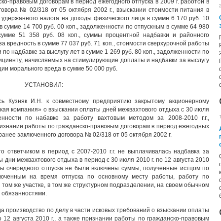
о-правовым договорам в период ежегодного отпуска в 2009 г. работой в
говора № 02/318 от 05 октября 2002 г., взыскании стоимости питания в
о удержанного налога на доходы физического лица в сумме 6 170 руб. 10
в сумме 14 700 руб. 00 коп., задолженности по отпускным в сумме 64 980
 сумме 51 358 руб. 08 коп., суммы процентной надбавки и районного
 вредность в сумме 77 037 руб. 71 коп., стоимости сверхурочной работы
и по надбавке за выслугу лет в сумме 1 269 руб. 80 коп., задолженности по
циенту, начисляемых на стимулирующие доплаты и надбавки за выслугу
ации морального вреда в сумме 50 000 руб.
УСТАНОВИЛ:
сь Кузняк И.Н. к совместному предприятию закрытому акционерному
ская компания» о взыскании оплаты дней межвахтового отдыха с 30 июля
енности по набавке за работу вахтовым методом за 2008-2010 г.г.,
признании работы по гражданско-правовым договорам в период ежегодных
х ранее заключенного договора № 02/318 от 05 октября 2002 г.
о ответчиком в период с 2007-2010 г.г. не выплачивалась надбавка за
дни межвахтового отдыха в период с 30 июля 2010 г. по 12 августа 2010
аты очередного отпуска не были включены суммы, полученные истцом по
ключенным на время отпуска по основному месту работы, работу по
том же участке, в том же структурном подразделении, на своем обычном
 обязанностями.
а производство по делу в части исковых требований о взыскании оплаты
о 12 августа 2010 г., а также признании работы по гражданско-правовым