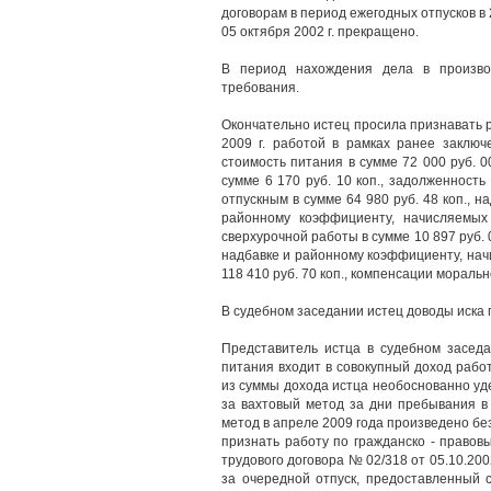
договорам в период ежегодных отпусков в 
05 октября 2002 г. прекращено.
В период нахождения дела в произво
требования.
Окончательно истец просила признавать р
2009 г. работой в рамках ранее заключ
стоимость питания в сумме 72 000 руб. 
сумме 6 170 руб. 10 коп., задолженность
отпускным в сумме 64 980 руб. 48 коп., н
районному коэффициенту, начисляемых 
сверхурочной работы в сумме 10 897 руб. 0
надбавке и районному коэффициенту, нач
118 410 руб. 70 коп., компенсации моральн
В судебном заседании истец доводы иска 
Представитель истца в судебном засед
питания входит в совокупный доход рабо
из суммы дохода истца необоснованно уд
за вахтовый метод за дни пребывания в
метод в апреле 2009 года произведено бе
признать работу по гражданско - правов
трудового договора № 02/318 от 05.10.200
за очередной отпуск, предоставленный с