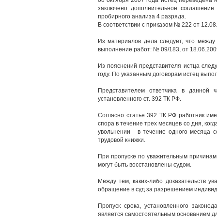
08 октября 2007 года истец переведена 
заключено дополнительное соглашение
пробирного анализа 4 разряда.
В соответствии с приказом № 222 от 12.08
Из материалов дела следует, что между
выполнение работ: № 09/183, от 18.06.2009 
Из пояснений представителя истца следу
году. По указанным договорам истец выпо
Представителем ответчика в данной ч
установленного ст. 392 ТК РФ.
Согласно статье 392 ТК РФ работник име
спора в течение трех месяцев со дня, ког
увольнении - в течение одного месяца 
трудовой книжки.
При пропуске по уважительным причинам 
могут быть восстановлены судом.
Между тем, каких-либо доказательств ув
обращение в суд за разрешением индивиду
Пропуск срока, установленного законо
является самостоятельным основанием для