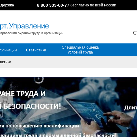
8 800 333-00-77
ддержка
бесплатно по всей России
рт.Управление
С
правления охраной труда в организации
Специальная оценка
убликации
Статистика
условий труда
актика