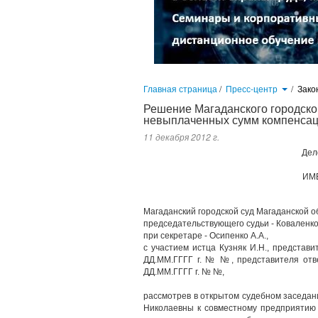
Главная страница
/
Пресс-центр
/
Зако
Решение Магаданского городског
невыплаченных сумм компенса
11 декабря 2012 г.
Дел
ИМ
Магаданский городской суд Магаданской об
председательствующего судьи - Коваленко 
при секретаре - Осипенко А.А.,
с участием истца Кузняк И.Н., представ
ДД.ММ.ГГГГ г. № №, представителя отве
ДД.ММ.ГГГГ г. № №,
рассмотрев в открытом судебном заседан
Николаевны к совместному предприятию 