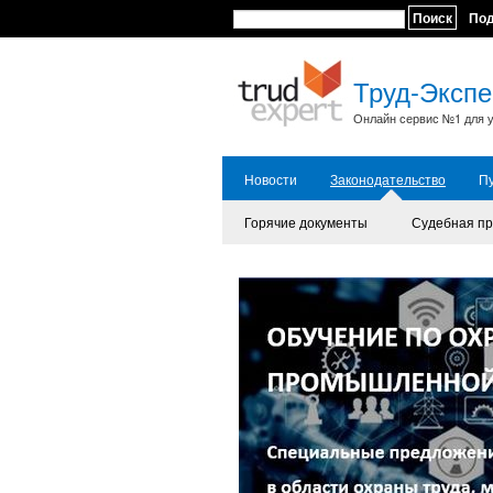
Поиск
По
Труд-Экспе
Онлайн сервис №1 для у
Новости
Законодательство
П
Горячие документы
Судебная пр