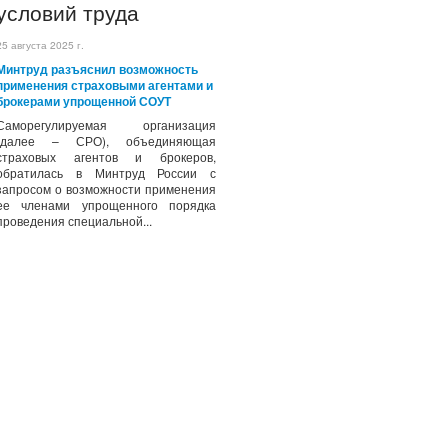
условий труда
25 августа 2025 г.
Минтруд разъяснил возможность
применения страховыми агентами и
брокерами упрощенной СОУТ
Саморегулируемая организация
(далее – СРО), объединяющая
страховых агентов и брокеров,
обратилась в Минтруд России с
запросом о возможности применения
ее членами упрощенного порядка
проведения специальной...