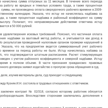
не начислена сумма отпускных за 11 месяцев. В течение всего периода
за работу во вредных и тяжелых условиях труда, а также процентная
 суммы, не произведена оплата сверхурочного рабочего времени в 2009-
дственному календарю. Указала, что истцу не начислялась надбавка за
ода, а также процентная надбавка и районный коэффициент на сумму
ыслугу. Полагает, что неправомерными действиями ответчика истцу
ается в 50 000 рублей.
в удовлетворения исковых требований. Пояснил, что частичная оплата
ния надбавки за вахтовый метод работы, и учитывается как доход в
Ф. По результатам проведенной налоговым органом проверки нарушений в
 Указала, что на предприятии ведется суммированный учет рабочего
го времени за период работы не было. Истцу начислялась набавка за
%, что подтверждается штатным расписанием. Расчет стимулирующих
изведен с учетом районного коэффициента и северной надбавки. Истцу
 время в полном объеме. В части признания гражданских- правовых
нного договора заявил ходатайство о пропуске срока обращения в суд.
деле, изучив материалы дела, суд приходит к следующему.
жду Кузняк И.Н. состояла в трудовых отношениях с ответчиком.
заключен контракт № 02/318, согласно которому работник обязуется
робораздельшик. Впоследствии сторонами заключались дополнения к