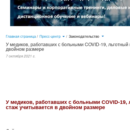
Главная страница
/
Пресс-центр
/
Законодательство
У медиков, работавших с больными COVID-19, льготный
двойном размере
7 октября 2021 г.
Действующим законодательством право на досрочное назначение страховой пенсии по старости предоставляется 
здоровья населения не менее 25 лет в сельской местности и поселках городского типа или не менее 30 лет в города
городах, независимо от их возраста.
У медиков, работавших с больными COVID-19,
стаж учитывается в двойном размере