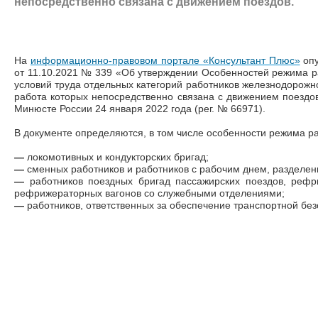
непосредственно связана с движением поездов.
На
информационно-правовом портале «Консультант Плюс»
опу
от 11.10.2021 № 339 «Об утверждении Особенностей режима р
условий труда отдельных категорий работников железнодорожн
работа которых непосредственно связана с движением поездов
Минюсте России 24 января 2022 года (рег. № 66971).
В документе определяются, в том числе особенности режима р
—
локомотивных и кондукторских бригад;
—
сменных работников и работников с рабочим днем, разделен
—
работников поездных бригад пассажирских поездов, рефр
рефрижераторных вагонов со служебными отделениями;
—
работников, ответственных за обеспечение транспортной без