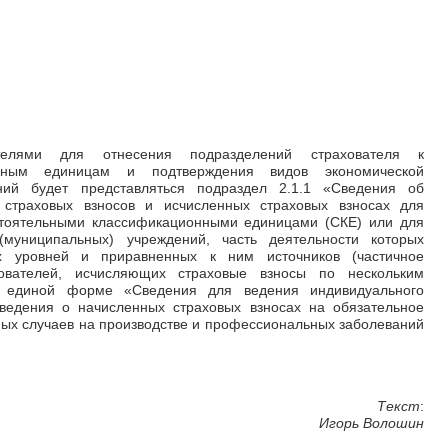
телями для отнесения подразделений страхователя к
онным единицам и подтверждения видов экономической
ний будет представляться подраздел 2.1.1 «Сведения об
 страховых взносов и исчисленных страховых взносах для
тоятельными классификационными единицами (СКЕ) или для
муниципальных) учреждений, часть деятельности которых
х уровней и приравненных к ним источников (частичное
ователей, исчисляющих страховые взносы по нескольким
в единой форме «Сведения для ведения индивидуального
сведения о начисленных страховых взносах на обязательное
ных случаев на производстве и профессиональных заболеваний
Текст
:
Игорь Волошин