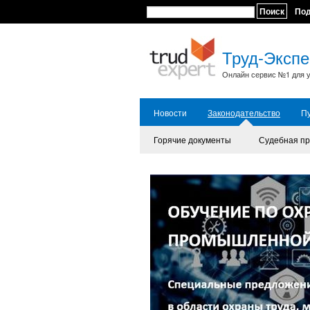
Поиск
По
Труд-Экспе
Онлайн сервис №1 для у
Новости
Законодательство
П
Горячие документы
Судебная пр