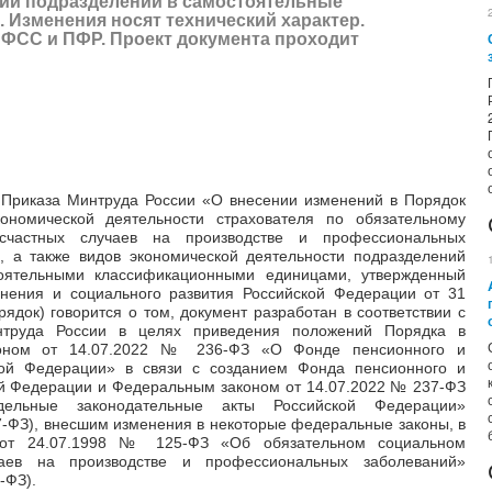
нии подразделений в самостоятельные
Изменения носят технический характер.
ФСС и ПФР. Проект документа проходит
у Приказа Минтруда России «О внесении изменений в Порядок
ономической деятельности страхователя по обязательному
счастных случаев на производстве и профессиональных
 а также видов экономической деятельности подразделений
тоятельными классификационными единицами, утвержденный
анения и социального развития Российской Федерации от 31
ядок) говорится о том, документ разработан в соответствии с
труда России в целях приведения положений Порядка в
коном от 14.07.2022 № 236-ФЗ «О Фонде пенсионного и
кой Федерации» в связи с созданием Фонда пенсионного и
ой Федерации и Федеральным законом от 14.07.2022 № 237-ФЗ
ельные законодательные акты Российской Федерации»
ФЗ), внесшим изменения в некоторые федеральные законы, в
 от 24.07.1998 № 125-ФЗ «Об обязательном социальном
чаев на производстве и профессиональных заболеваний»
-ФЗ).