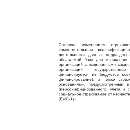
Согласно изменениям страхова
самостоятельным классификаци
деятельности данных подразделе
облагаемой базе для исчисления
организаций с выделенными самос
организаций
—
государственных (
финансируется из бюджетов все
финансирование), а также страх
основаниям», предусмотренный 
(персонифицированного) учета и 
социальное страхование от несчаст
(ЕФС-1)».