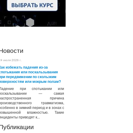
Новости
24 июля 2026 г.
Как избежать падения из-за
спотыкания или поскальзывания
при передвижении по скользким
поверхностям или мокрым полам?
Падение при спотыкании или
поскальзывании — самая
распространенная причина
производственного травматизма,
особенно в зимний период и в зонах с
повышенной влажностью. Такие
инциденты приводят к...
Публикации