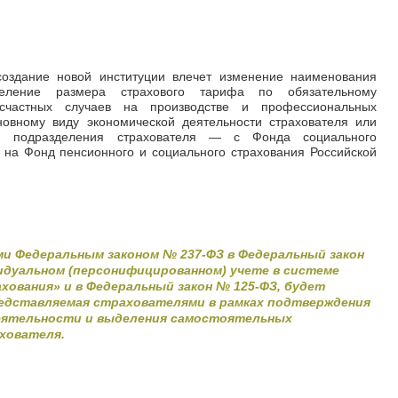
оздание новой институции влечет изменение наименования
деление размера страхового тарифа по обязательному
счастных случаев на производстве и профессиональных
новному виду экономической деятельности страхователя или
ти подразделения страхователя
—
c Фонда социального
 на Фонд пенсионного и социального страхования Российской
ыми Федеральным законом № 237-ФЗ в Федеральный закон
видуальном (персонифицированном) учете в системе
хования» и в Федеральный закон № 125-ФЗ, будет
едставляемая страхователями в рамках подтверждения
деятельности и выделения самостоятельных
хователя.