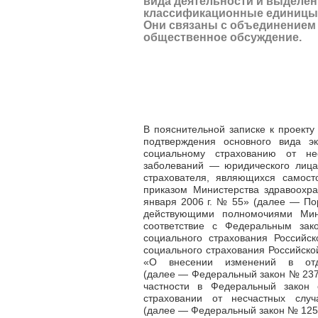
вида деятельности и выделе
классификационные единицы. 
Они связаны с объединением 
общественное обсуждение.
В пояснительной записке к проект
подтверждения основного вида эк
социальному страхованию от не
заболеваний
—
юридического лица,
страхователя, являющихся самос
приказом Министерства здравоохр
января 2006 г. № 55» (далее
—
Пор
действующими полномочиями Мин
соответствие с Федеральным за
социального страхования Российс
социального страхования Российск
«О внесении изменений в отд
(далее
—
Федеральный закон № 237-
частности в Федеральный закон
страховании от несчастных слу
(далее
—
Федеральный закон № 125