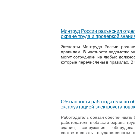
Минтруд России разъяснил отде
охране труда и проверкой знани
Эксперты Минтруда России разъя
правилам. В частности ведомство ук
могут сотрудники на любых должнос
которые перечислены в правилах. В
Обязанности работодателя по об
эксплуатацией электроустаново
Работодатель обязан обеспечивать б
работодателя в области охраны труд
здания, сооружения, оборудов
соответствовать государственным