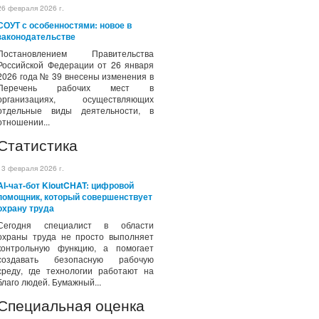
26 февраля 2026 г.
СОУТ с особенностями: новое в
законодательстве
Постановлением Правительства
Российской Федерации от 26 января
2026 года № 39 внесены изменения в
Перечень рабочих мест в
организациях, осуществляющих
отдельные виды деятельности, в
отношении...
Статистика
13 февраля 2026 г.
AI-чат-бот KioutCHAT: цифровой
помощник, который совершенствует
охрану труда
Сегодня специалист в области
охраны труда не просто выполняет
контрольную функцию, а помогает
создавать безопасную рабочую
среду, где технологии работают на
благо людей. Бумажный...
Специальная оценка