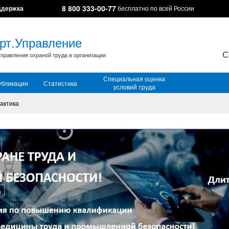
8 800 333-00-77
ддержка
бесплатно по всей России
рт.Управление
С
правления охраной труда в организации
Специальная оценка
убликации
Статистика
условий труда
актика