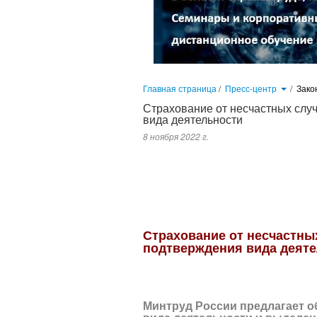
Главная страница
/
Пресс-центр
/
Зако
Страхование от несчастных слу
вида деятельности
8 ноября 2022 г.
Минтруд предлагает обновить заявления о подтверждении основ
носят технический характер. Они связаны с объединением ФСС и 
Страхование от несчастны
подтверждения вида деят
Минтруд России предлагает о