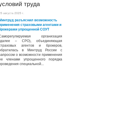
условий труда
25 августа 2025 г.
Минтруд разъяснил возможность
применения страховыми агентами и
брокерами упрощенной СОУТ
Саморегулируемая организация
(далее – СРО), объединяющая
страховых агентов и брокеров,
обратилась в Минтруд России с
запросом о возможности применения
ее членами упрощенного порядка
проведения специальной...