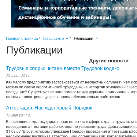
Главная страница
/
Пресс-центр
/
Публикации
Публикации
Другие новости
Трудовые споры: читаем вместе Трудовой кодекс
20 июня 2011 г.
Как малому предприятию застраховаться от несчастных случаев? Чем ис
Можно ли слегка укоротить свой трудодень, не испортив отношений с ше
опоздание? Существует ли компромисс между дурными привычками и ко
на самые животрепещущие вопросы обеспокоенных работников.
Аттестация. Нас ждет новый Порядок
13 мая 2011 г.
В последние годы государственная политика в сфере охраны труда во мн
проведение аттестации рабочих мест по условиям труда. Действующий п
31.08.07 № 569, которым утвержден Порядок проведения аттестации рабо
неоднозначно воспринят аттестующими организациями, руководителями 